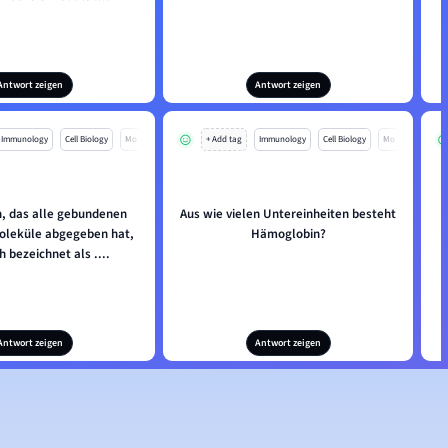
Antwort zeigen
Antwort zeigen
Immunology
Cell Biology
Mo
+ Add tag
Immunology
Cell Biology
Mo
, das alle gebundenen
Aus wie vielen Untereinheiten besteht
oleküle abgegeben hat,
Hämoglobin?
h bezeichnet als ....
Antwort zeigen
Antwort zeigen