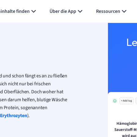
Karteikarten erstellen
Seite zusammenfassen
inhalte finden
Über die App
Ressourcen
Le
 und schon fängt es an zu fließen
ich nicht nur bei frischen
nd Oberflächen. Doch woher hat
ssen darum helfen, blutige Wäsche
+ Add tag
 im Protein, sogenannten
Erythrozyten
).
Hämoglobin
Sauerstoff-M
wird auc