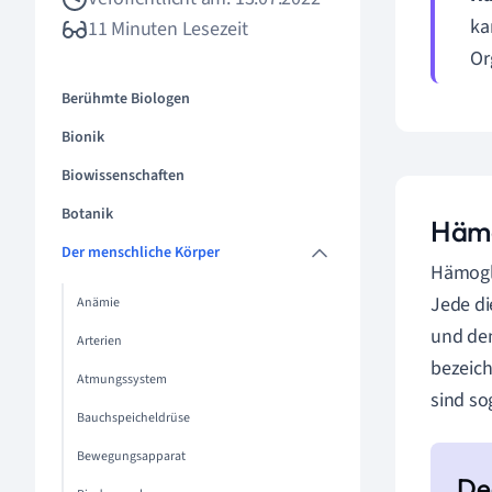
ka
11 Minuten Lesezeit
Or
Berühmte Biologen
Bionik
Biowissenschaften
Botanik
Hämo
Der menschliche Körper
Hämoglo
Jede di
Anämie
und dem
Arterien
bezeich
Atmungssystem
sind s
Bauchspeicheldrüse
Bewegungsapparat