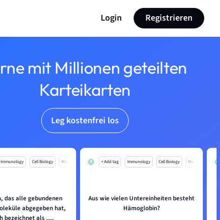
Login
Registrieren
rne mit Millionen geteilten
Karteikarten
Leg kostenfrei los
Immunology
Cell Biology
Mo
+ Add tag
Immunology
Cell Biology
Mo
, das alle gebundenen
Aus wie vielen Untereinheiten besteht
oleküle abgegeben hat,
Hämoglobin?
h bezeichnet als ....