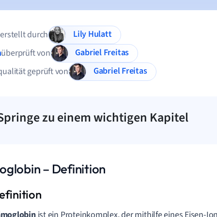
Lily Hulatt
 erstellt durch
Gabriel Freitas
n
überprüft von
Gabriel Freitas
qualität geprüft von
Springe zu einem wichtigen Kapitel
globin – Definition
moglobin
ist ein Proteinkomplex, der mithilfe eines Eisen-Io