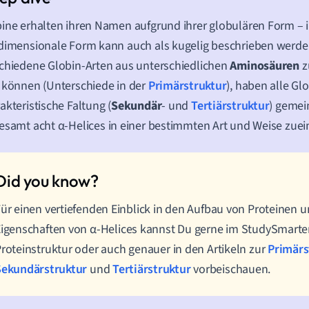
ine erhalten ihren Namen aufgrund ihrer globulären Form
–
i
dimensionale Form kann auch als kugelig beschrieben werd
chiedene Globin-Arten aus unterschiedlichen
Aminosäuren
z
 können (Unterschiede in der
Primärstruktur
), haben alle Gl
akteristische Faltung (
Sekundär
- und
Tertiärstruktur
) gemei
esamt acht α-Helices
in einer bestimmten Art und Weise zue
ür einen vertiefenden Einblick in den Aufbau von Proteinen u
Eigenschaften von
α-Helices
kannst Du gerne im StudySmarter-
roteinstruktur oder auch genauer in den Artikeln zur
Primärs
Sekundärstruktur
und
Tertiärstruktur
vorbeischauen.