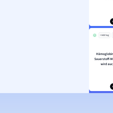
+ Add tag
Hämoglobin
Sauerstoff-M
wird auc