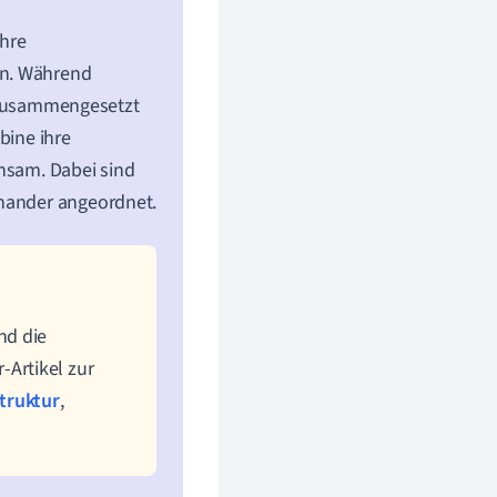
hre
en. Während
usammengesetzt
obine ihre
nsam. Dabei sind
inander angeordnet.
nd die
Artikel zur
truktur
,