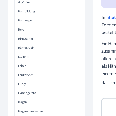
Großhirn
Harnbildung
Im
Blut
Harnwege
Formen,
Herz
besteht
Hirnstamm
Ein Häm
Hämoglobin
zusamme
Kleinhirn
allerdi
als
Hä
Leber
einem E
Leukozyten
das ein
Lunge
Lymphgefäße
Magen
Magenkrankheiten