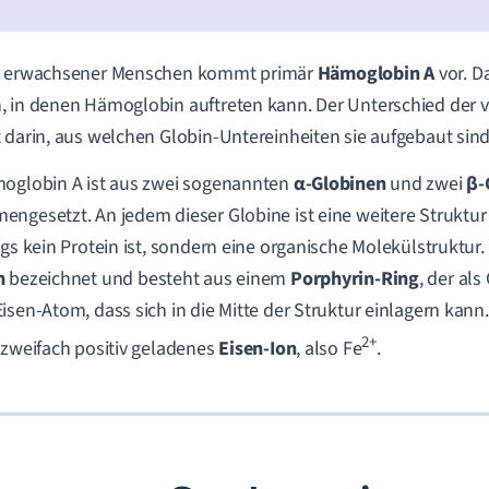
erwachsener Menschen kommt primär
Hämoglobin A
vor. Da
 in denen Hämoglobin auftreten kann. Der Unterschied der
 darin, aus welchen Globin-Untereinheiten sie aufgebaut sind
oglobin A ist aus zwei sogenannten
α-Globinen
und zwei
β-
ngesetzt. An jedem dieser Globine ist eine weitere Struktur
ngs kein Protein ist, sondern eine organische Molekülstruktur.
m
bezeichnet und besteht aus einem
Porphyrin-Ring
, der al
isen-Atom, dass sich in die Mitte der Struktur einlagern kann
2+
 zweifach positiv geladenes
Eisen-Ion
, also Fe
.