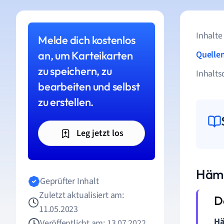
Inhalte
Melde dich kostenlos
an, um Karteikarten
Quelle
zu speichern, zu
Inhalts
bearbeiten und selbst
zu erstellen.
Leg jetzt los
Hämo
Geprüfter Inhalt
Zuletzt aktualisiert am:
11.05.2023
Hä
Veröffentlicht am: 13.07.2022