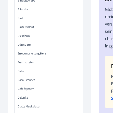
Bindegewebe
Glob
Blinddarm
drei
Blut
vers
Blutkreislauf
sein
Dickdarm
char
Dünndarm
insg
Erregungsleitung Herz
Erythrozyten
Galle
F
Gasaustausch
Gefäßsystem
P
Gelenke
Glatte Muskulatur