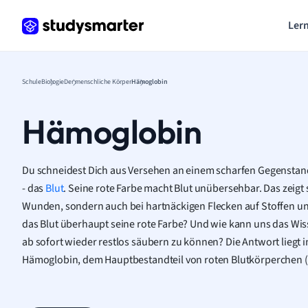
Lern
Schule
Biologie
Der menschliche Körper
Hämoglobin
Hämoglobin
Du schneidest Dich aus Versehen an einem scharfen Gegenstand
-
das
Blut
. Seine rote Farbe macht Blut unübersehbar. Das zeigt s
Wunden, sondern auch bei hartnäckigen Flecken auf Stoffen u
das Blut überhaupt seine rote Farbe? Und wie kann uns das Wi
ab sofort wieder restlos säubern zu können? Die Antwort liegt
Hämoglobin, dem Hauptbestandteil von roten Blutkörperchen (