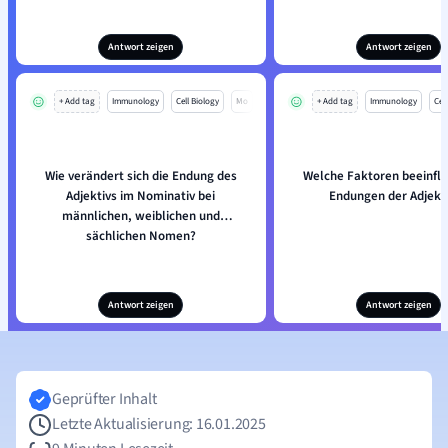
Antwort zeigen
Antwort zeigen
+ Add tag
Immunology
Cell Biology
Mo
+ Add tag
Immunology
Cell
Wie verändert sich die Endung des
Welche Faktoren beeinflu
Adjektivs im Nominativ bei
Endungen der Adjekt
männlichen, weiblichen und
sächlichen Nomen?
Antwort zeigen
Antwort zeigen
Geprüfter Inhalt
Letzte Aktualisierung: 16.01.2025