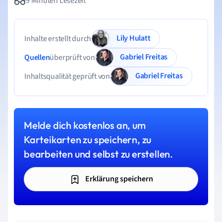
9 Minuten Lesezeit
Lily Hulatt
Inhalte erstellt durch
Gabriel Freitas
Quellen
überprüft von
Gabriel Freitas
Inhaltsqualität geprüft von
Melde dich kostenlos an, um
Karteikarten zu speichern, zu
bearbeiten und selbst zu erstellen.
Erklärung speichern