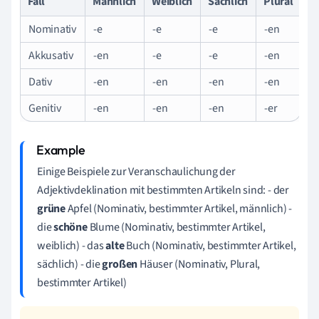
Fall
Männlich
Weiblich
Sächlich
Plural
Nominativ
-e
-e
-e
-en
Akkusativ
-en
-e
-e
-en
Dativ
-en
-en
-en
-en
Genitiv
-en
-en
-en
-er
Einige Beispiele zur Veranschaulichung der
Adjektivdeklination mit bestimmten Artikeln sind: - der
grüne
Apfel (Nominativ, bestimmter Artikel, männlich) -
die
schöne
Blume (Nominativ, bestimmter Artikel,
weiblich) - das
alte
Buch (Nominativ, bestimmter Artikel,
sächlich) - die
großen
Häuser (Nominativ, Plural,
bestimmter Artikel)