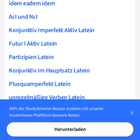
idem eadem idem
AcI und NcI
Konjunktiv Imperfekt Aktiv Latein
Futur I Aktiv Latein
Partizipien Latein
Konjunktiv im Hauptsatz Latein
Plusquamperfekt Latein
unregelmäßige Verben Latein
94% der StudySmarter-Nutzer erzielen mit unserer
Präpositionen Latein
kostenlosen Plattform bessere Noten.
a Deklination Latein
Herunterladen
Latein Futur