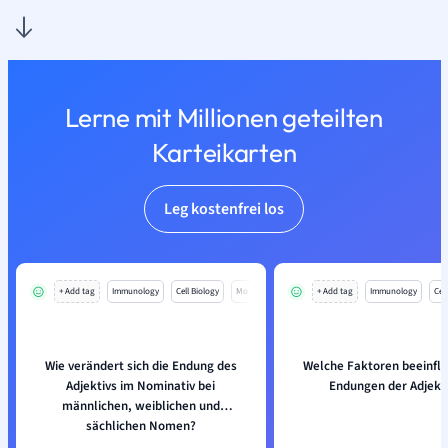
Lerne mit Millionen geteilten
Karteikarten
Leg kostenfrei los
+ Add tag
Immunology
Cell Biology
Mo
+ Add tag
Immunology
Cell
Wie verändert sich die Endung des
Welche Faktoren beeinflu
Adjektivs im Nominativ bei
Endungen der Adjekt
männlichen, weiblichen und
sächlichen Nomen?