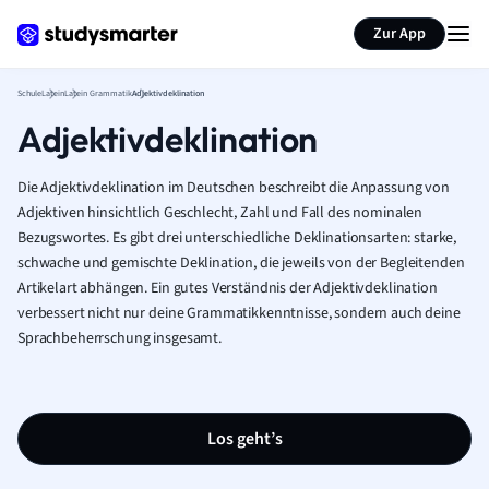
Karteikarten erstellen
Seite zusammenfassen
Zur App
Schule
Latein
Latein Grammatik
Adjektivdeklination
Adjektivdeklination
Die Adjektivdeklination im Deutschen beschreibt die Anpassung von
Adjektiven hinsichtlich Geschlecht, Zahl und Fall des nominalen
Bezugswortes. Es gibt drei unterschiedliche Deklinationsarten: starke,
schwache und gemischte Deklination, die jeweils von der Begleitenden
Artikelart abhängen. Ein gutes Verständnis der Adjektivdeklination
verbessert nicht nur deine Grammatikkenntnisse, sondern auch deine
Sprachbeherrschung insgesamt.
Los geht’s