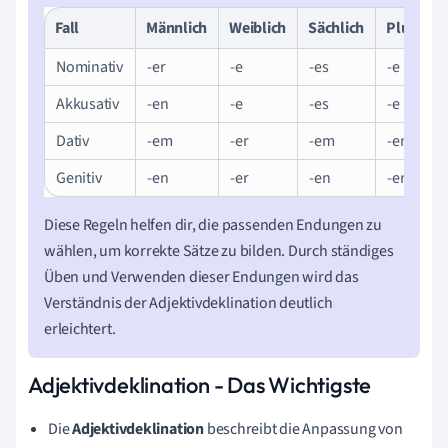
Fall
Männlich
Weiblich
Sächlich
Plural
Nominativ
-er
-e
-es
-e
Akkusativ
-en
-e
-es
-e
Dativ
-em
-er
-em
-en
Genitiv
-en
-er
-en
-er
Diese Regeln helfen dir, die passenden Endungen zu
wählen, um korrekte Sätze zu bilden. Durch ständiges
Üben und Verwenden dieser Endungen wird das
Verständnis der Adjektivdeklination deutlich
erleichtert.
Adjektivdeklination - Das Wichtigste
Die
Adjektivdeklination
beschreibt die Anpassung von