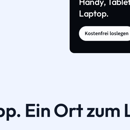
Handy, Tablet
Laptop.
Kostenfrei loslegen
pp. Ein Ort zum 