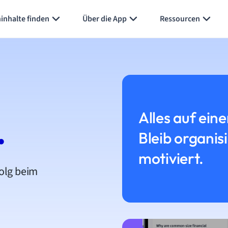
inhalte finden
Über die App
Ressourcen
Alles auf eine
.
Bleib organis
motiviert.
folg beim