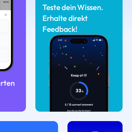
Teste dein Wissen.
Erhalte direkt
Feedback!
arten