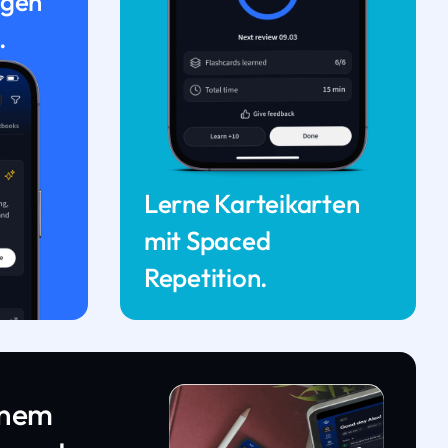
ngen
.
Lerne Karteikarten
mit Spaced
Repetition.
inem