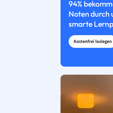
94% bekomme
Noten durch 
smarte Lernp
Kostenfrei loslegen