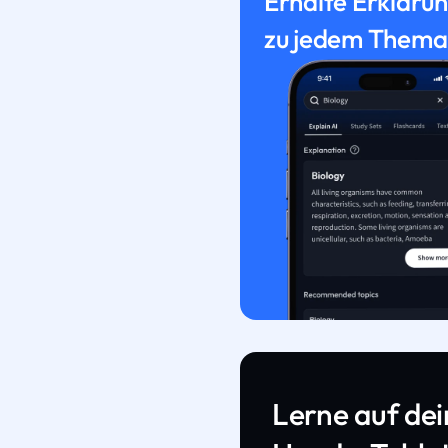
Erhalte Erkläru
zu jedem Thema
Lerne auf de