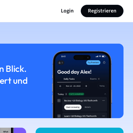
Login
Registrieren
n Blick.
iert und