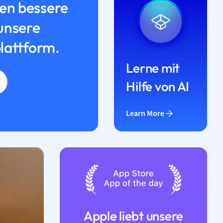
n bessere
unsere
lattform.
Lerne mit
Hilfe von AI
Learn More
Apple liebt unsere