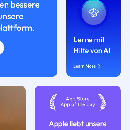
n bessere
unsere
lattform.
Lerne mit
Hilfe von AI
Learn More
Apple liebt unsere