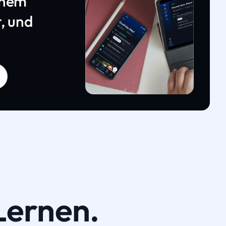
inem
, und
Lernen.