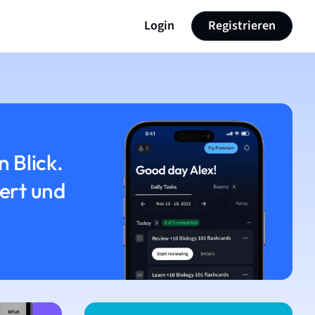
Login
Registrieren
n Blick.
iert und