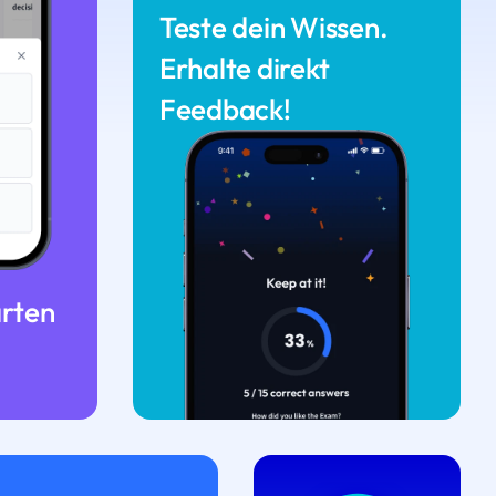
Teste dein Wissen.
Erhalte direkt
Feedback!
arten