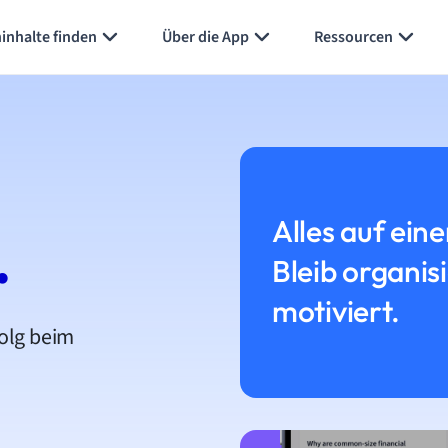
inhalte finden
Über die App
Ressourcen
Alles auf eine
.
Bleib organis
motiviert.
folg beim