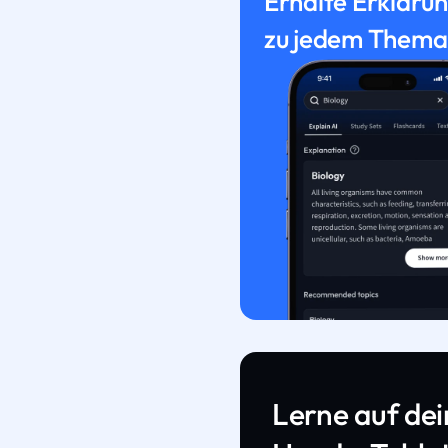
Erhalte Erkläru
zu jedem Thema
Lerne auf de