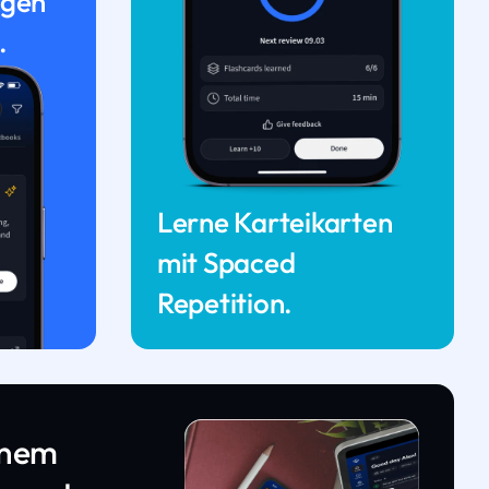
ngen
.
Lerne Karteikarten
mit Spaced
Repetition.
inem