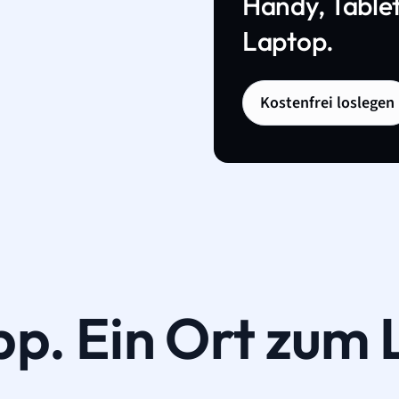
Handy, Tablet
Laptop.
Kostenfrei loslegen
pp. Ein Ort zum 