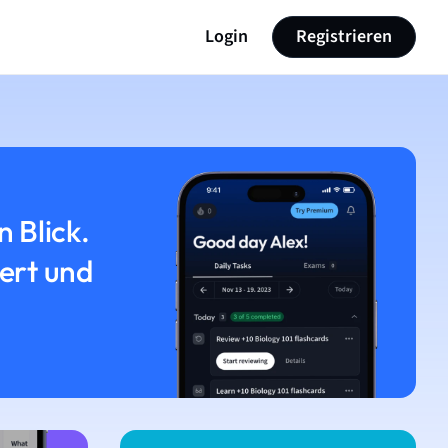
Login
Registrieren
n Blick.
iert und