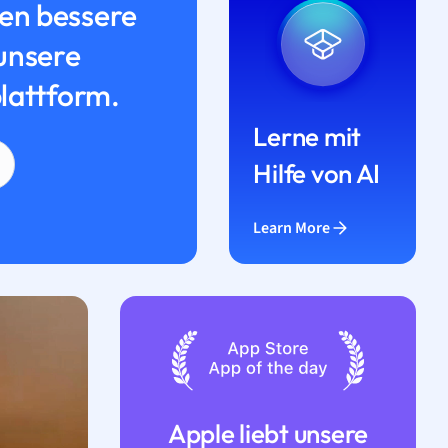
n bessere
unsere
lattform.
Lerne mit
Hilfe von AI
Learn More
Apple liebt unsere