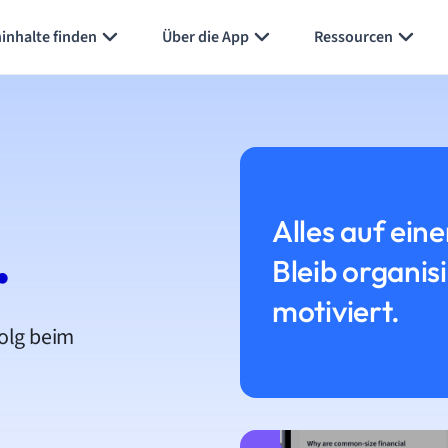
inhalte finden
Über die App
Ressourcen
Alles auf eine
.
Bleib organis
motiviert.
folg beim