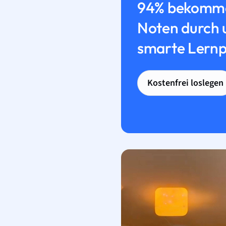
94% bekomme
Noten durch 
smarte Lernp
Kostenfrei loslegen