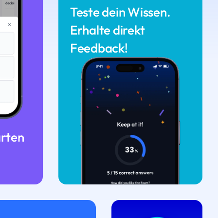
Teste dein Wissen.
Erhalte direkt
Feedback!
arten