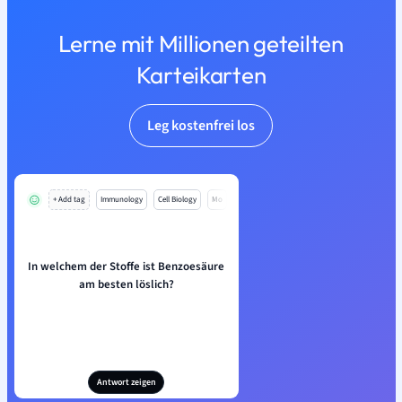
Lerne mit Millionen geteilten
Karteikarten
Leg kostenfrei los
+ Add tag
Immunology
Cell Biology
Mo
In welchem der Stoffe ist Benzoesäure
am besten löslich?
Antwort zeigen