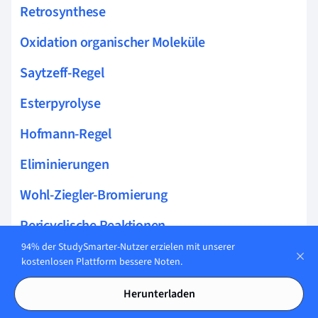
Retrosynthese
Oxidation organischer Moleküle
Saytzeff-Regel
Esterpyrolyse
Hofmann-Regel
Eliminierungen
Wohl-Ziegler-Bromierung
Pericyclische Reaktionen
94% der StudySmarter-Nutzer erzielen mit unserer
Hofmann-Eliminierung
kostenlosen Plattform bessere Noten.
Nucleophile Addition
Herunterladen
Schiemann-Reaktion