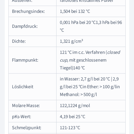
Aussehen:
farbloses kristallines Pulver
Brechungsindex:
1,504 bei 132 °C
0,001 hPa bei 20 °C1,3 hPa bei 96
Dampfdruck:
°C
Dichte:
1,321 g/cm³
121 °C im c.c. Verfahren (
closed
Flammpunkt:
cup,
mit geschlossenem
Tiegel)140 °C
in Wasser: 2,7 g/l bei 20 °C | 2,9
Löslichkeit
g/l bei 25 °Cin Ether: > 100 g/lin
Methanol: > 500 g/l
Molare Masse:
122,1224 g/mol
pKs-Wert:
4,19 bei 25 °C
Schmelzpunkt:
121-123 °C