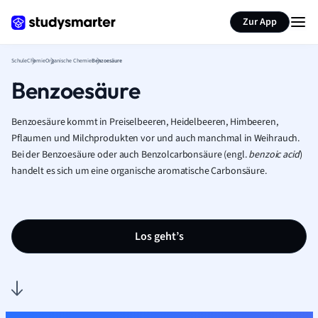
Karteikarten erstellen
Seite zusammenfassen
Zur App
Schule
Chemie
Organische Chemie
Benzoesäure
Benzoesäure
Benzoesäure kommt in Preiselbeeren, Heidelbeeren, Himbeeren,
Pflaumen und Milchprodukten vor und auch manchmal in Weihrauch.
Bei der Benzoesäure oder auch Benzolcarbonsäure (engl.
benzoic acid
)
handelt es sich um eine organische aromatische Carbonsäure.
Los geht’s