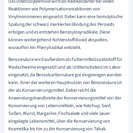
Das Dibenzoylperoxid wird als Radikalstarter bei vielen
Reaktionen wie Polymerisationsreaktionen von
Vinylmonomeren eingesetzt. Dabei kann eine homolytische
Spalung der schwarz markierten Bindung des Peroxids
erfolgen und es entstehen Benzoyloxyradikale. Diese
können weitergehend Kohlenstoffdioxid abspalten,
woraufhin ein Phenylradikal entsteht.
Benzoesäure wird außerdem als Futtermittelzusatzstoff für
Mastschweine eingesetzt und als Urtitersubstanz im Labor
eingesetzt, da Benzolcarbonsäure gut eingewogen werden
kann. Einer der weiteren Hauptnutzen von Benzoesäure ist
der als Konservierungsmittel. Dabei reicht die
Anwendungsbandbreite der Konservierungsmittel von der
Konservierung von Lebensmitteln, wie Ketchup, Senf,
Soßen, Wurst, Margarine, Fischsalate und viele sauer
eingelegte Lebensmittel, über die Konservierung von
Kosmetika bis hin zu der Konservierung von Tabak.