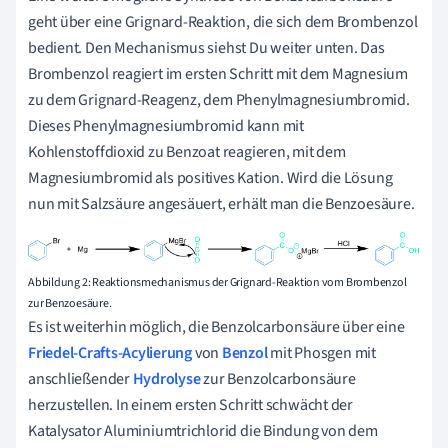
geht über eine Grignard-Reaktion, die sich dem Brombenzol
bedient. Den Mechanismus siehst Du weiter unten. Das
Brombenzol reagiert im ersten Schritt mit dem Magnesium
zu dem Grignard-Reagenz, dem Phenylmagnesiumbromid.
Dieses Phenylmagnesiumbromid kann mit
Kohlenstoffdioxid zu Benzoat reagieren, mit dem
Magnesiumbromid als positives Kation. Wird die Lösung
nun mit Salzsäure angesäuert, erhält man die Benzoesäure.
Abbildung 2: Reaktionsmechanismus der Grignard-Reaktion vom Brombenzol
zur Benzoesäure.
Es ist weiterhin möglich, die Benzolcarbonsäure über eine
Friedel-Crafts-Acylierung
von
Benzol
mit Phosgen mit
anschließender
Hydrolyse
zur Benzolcarbonsäure
herzustellen. In einem ersten Schritt schwächt der
Katalysator Aluminiumtrichlorid die Bindung von dem