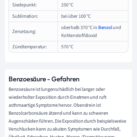
Siedepunkt:
250 °C
Sublimation:
bei über 100 °C
oberhalb 370 °C in
Benzol
und
Zersetzung:
Kohlenstoffdioxid
Zündtemperatur:
570 °C
Benzoesäure - Gefahren
Benzoesäure ist lungenschädlich bei langer oder
wiederholter Exposition durch Einatmen und ruft
asthmaartige Symptome hervor. Obendrein ist
Benzolcarbonsäure ätzend und kann zu schweren
Augenschäden führen. Die Exposition durch beispielsweise
Verschlucken kann zu akuten Symptomen wie Durchfall,
Übelkeit, Erbrechen, Husten, Magen-/Darmstörungen,