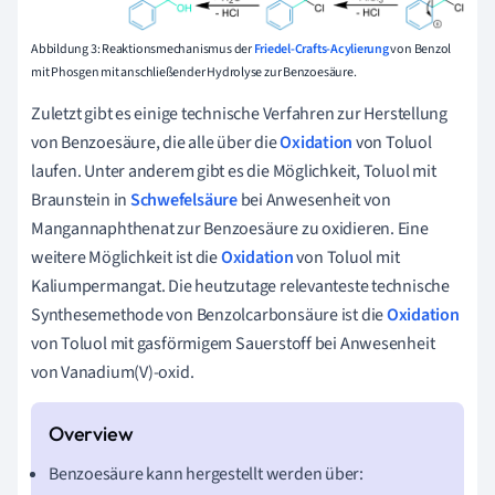
Abbildung 3: Reaktionsmechanismus der
Friedel-Crafts-Acylierung
von Benzol
mit Phosgen mit anschließender Hydrolyse zur Benzoesäure.
Zuletzt gibt es einige technische Verfahren zur Herstellung
von Benzoesäure, die alle über die
Oxidation
von Toluol
laufen. Unter anderem gibt es die Möglichkeit, Toluol mit
Braunstein in
Schwefelsäure
bei Anwesenheit von
Mangannaphthenat zur Benzoesäure zu oxidieren. Eine
weitere Möglichkeit ist die
Oxidation
von Toluol mit
Kaliumpermangat. Die heutzutage relevanteste technische
Synthesemethode von Benzolcarbonsäure ist die
Oxidation
von Toluol mit gasförmigem Sauerstoff bei Anwesenheit
von Vanadium(V)-oxid.
Benzoesäure kann hergestellt werden über: