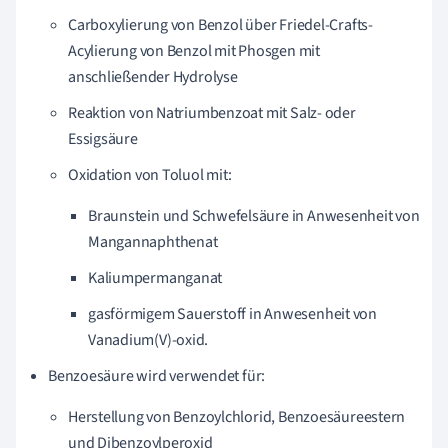
Carboxylierung von Benzol über Friedel-Crafts-
Acylierung von Benzol mit Phosgen mit
anschließender Hydrolyse
Reaktion von Natriumbenzoat mit Salz- oder
Essigsäure
Oxidation von Toluol mit:
Braunstein und Schwefelsäure in Anwesenheit von
Mangannaphthenat
Kaliumpermanganat
gasförmigem Sauerstoff in Anwesenheit von
Vanadium(V)-oxid.
Benzoesäure wird verwendet für:
Herstellung von Benzoylchlorid, Benzoesäureestern
und Dibenzoylperoxid