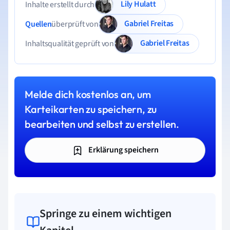
Lily Hulatt
Inhalte erstellt durch
Gabriel Freitas
Quellen
überprüft von
Gabriel Freitas
Inhaltsqualität geprüft von
Melde dich kostenlos an, um
Karteikarten zu speichern, zu
bearbeiten und selbst zu erstellen.
Erklärung speichern
Springe zu einem wichtigen