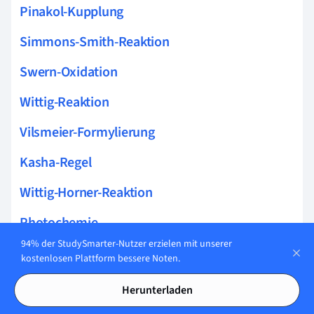
Pinakol-Kupplung
Simmons-Smith-Reaktion
Swern-Oxidation
Wittig-Reaktion
Vilsmeier-Formylierung
Kasha-Regel
Wittig-Horner-Reaktion
Photochemie
94% der StudySmarter-Nutzer erzielen mit unserer
Lösungsmittel
kostenlosen Plattform bessere Noten.
Carboxylgruppe Studium
Herunterladen
Halogenierung Studium