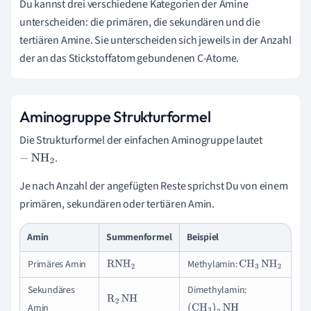
Du kannst drei verschiedene Kategorien der Amine
unterscheiden: die primären, die sekundären und die
tertiären Amine. Sie unterscheiden sich jeweils in der Anzahl
der an das Stickstoffatom gebundenen C-Atome.
Aminogruppe Strukturformel
Die Strukturformel der einfachen Aminogruppe lautet
.
-
NH
2
Je nach Anzahl der angefügten Reste sprichst Du von einem
primären, sekundären oder tertiären Amin.
Amin
Summenformel
Beispiel
Primäres Amin
Methylamin:
RNH
2
CH
3
NH
2
Sekundäres
Dimethylamin:
R
2
NH
Amin
(
CH
3
)
2
NH