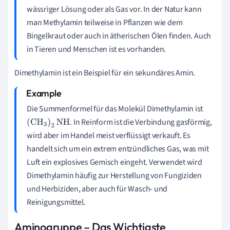
wässriger Lösung oder als Gas vor. In der Natur kann
man Methylamin teilweise in Pflanzen wie dem
Bingelkraut oder auch in ätherischen Ölen finden. Auch
in Tieren und Menschen ist es vorhanden.
Dimethylamin ist ein Beispiel für ein sekundäres Amin.
Die Summenformel für das Molekül Dimethylamin ist
. In Reinform ist die Verbindung gasförmig,
(
CH
3
)
2
NH
wird aber im Handel meist verflüssigt verkauft. Es
handelt sich um ein extrem entzündliches Gas, was mit
Luft ein explosives Gemisch eingeht. Verwendet wird
Dimethylamin häufig zur Herstellung von Fungiziden
und Herbiziden, aber auch für Wasch- und
Reinigungsmittel.
Aminogruppe – Das Wichtigste