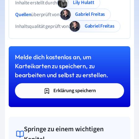
Lily Hulatt
Inhalte erstellt durch
Gabriel Freitas
Quellen
überprüft von
Gabriel Freitas
Inhaltsqualität geprüft von
Melde dich kostenlos an, um
Karteikarten zu speichern, zu
bearbeiten und selbst zu erstellen.
Erklärung speichern
Springe zu einem wichtigen