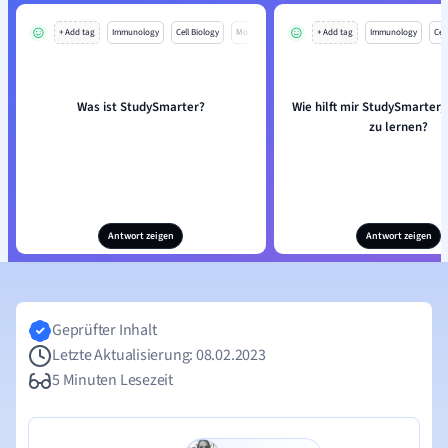
+ Add tag
Immunology
Cell Biology
Mo
+ Add tag
Immunology
Cell
Was ist StudySmarter?
Wie hilft mir StudySmarter, 
zu lernen?
Antwort zeigen
Antwort zeigen
Geprüfter Inhalt
Letzte Aktualisierung: 08.02.2023
5 Minuten Lesezeit