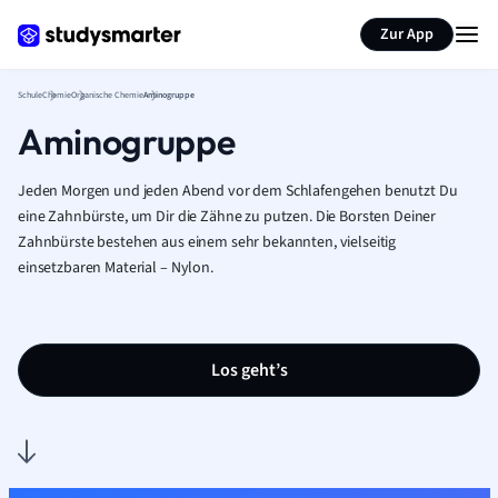
Karteikarten erstellen
Seite zusammenfassen
Zur App
Schule
Chemie
Organische Chemie
Aminogruppe
Aminogruppe
Jeden Morgen und jeden Abend vor dem Schlafengehen benutzt Du
eine Zahnbürste, um Dir die Zähne zu putzen. Die Borsten Deiner
Zahnbürste bestehen aus einem sehr bekannten, vielseitig
einsetzbaren Material – Nylon.
Los geht’s