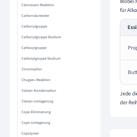
Wobei
Cannizzaro-Reaktion
für Alk
Carbonsäureester
Ess
Carbonylgruppe
Carbonylgruppe Studium
Pro
Carboxylgruppe
Carboxylgruppe Studium
Chromophor
But
Chugaev-Reaktion
Claisen-Kondensation
Jede di
Claisen-Umlagerung
der Rei
Cope-Eliminierung
Cope-Umlagerung
Copolymer