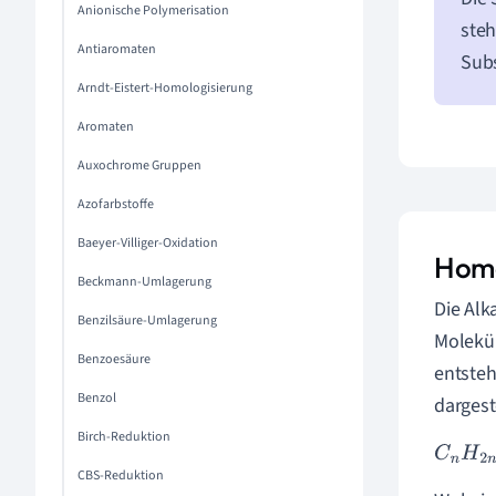
Anionische Polymerisation
steh
Antiaromaten
Subs
Arndt-Eistert-Homologisierung
Aromaten
Auxochrome Gruppen
Azofarbstoffe
Baeyer-Villiger-Oxidation
Homo
Beckmann-Umlagerung
Die Alk
Benzilsäure-Umlagerung
Molekül
Benzoesäure
entsteh
Benzol
dargest
Birch-Reduktion
C
n
H
2
n
CBS-Reduktion