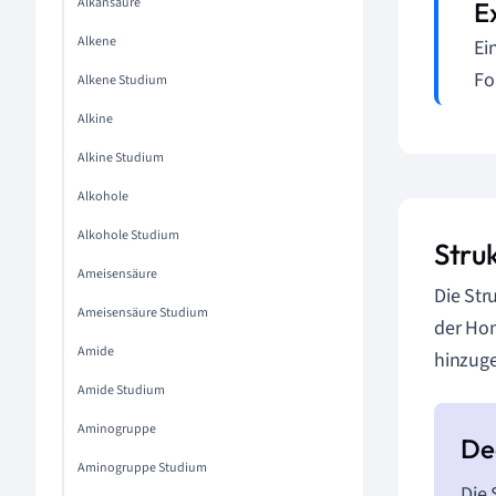
Alkansäure
Alkene
Ei
Fo
Alkene Studium
Alkine
Alkine Studium
Alkohole
Alkohole Studium
Stru
Ameisensäure
Die Str
Ameisensäure Studium
der Hom
Amide
hinzug
Amide Studium
Aminogruppe
Aminogruppe Studium
Die 