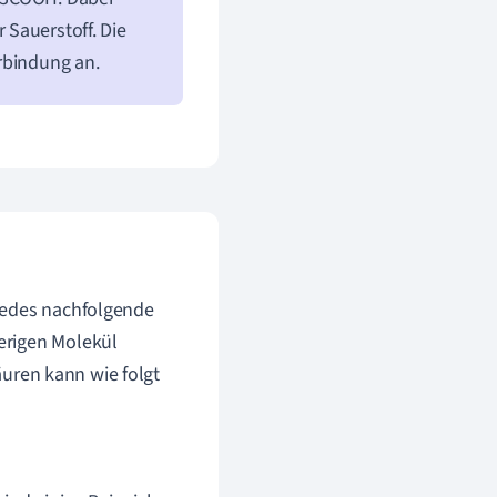
 Sauerstoff. Die
rbindung an.
jedes nachfolgende
erigen Molekül
uren kann wie folgt