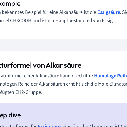
n bekanntes Beispiel für eine Alkansäure ist die
Essigsäure
. S
rmel CH3COOH und ist ein Hauptbestandteil von Essig.
kturformel von Alkansäure
ukturformel einer Alkansäure kann durch ihre
Homologe Reih
ologen Reihe der Alkansäuren erhöht sich die Molekülmasse
efügten CH2-Gruppe.
Strukturformel für
Essigsäure
, eine übliche Alkansäure, ist 