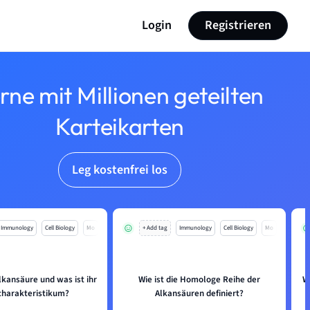
Login
Registrieren
rne mit Millionen geteilten
Karteikarten
Leg kostenfrei los
Immunology
Cell Biology
Mo
+ Add tag
Immunology
Cell Biology
Mo
lkansäure und was ist ihr
Wie ist die Homologe Reihe der
W
harakteristikum?
Alkansäuren definiert?