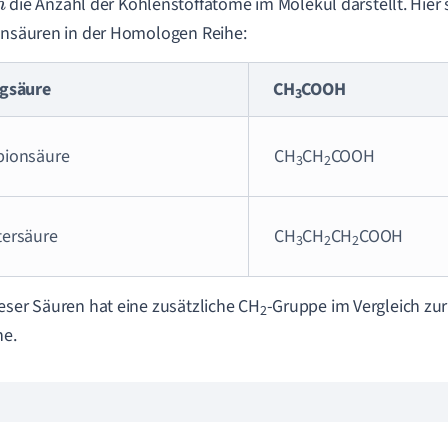
die Anzahl der Kohlenstoffatome im Molekül darstellt. Hier s
n
ansäuren in der Homologen Reihe:
igsäure
CH
COOH
3
pionsäure
CH
CH
COOH
3
2
tersäure
CH
CH
CH
COOH
3
2
2
eser Säuren hat eine zusätzliche CH
-Gruppe im Vergleich zur
2
he.