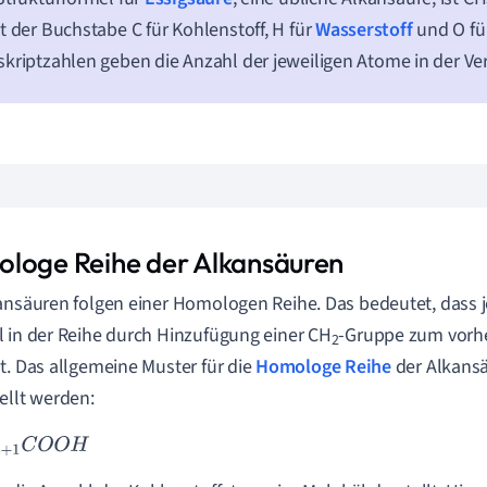
t der Buchstabe C für Kohlenstoff, H für
Wasserstoff
und O für
kriptzahlen geben die Anzahl der jeweiligen Atome in der Ve
loge Reihe der Alkansäuren
ansäuren folgen einer Homologen Reihe. Das bedeutet, dass 
 in der Reihe durch Hinzufügung einer CH
-Gruppe zum vorh
2
t. Das allgemeine Muster für die
Homologe Reihe
der Alkansä
ellt werden:
+
1
C
O
O
H