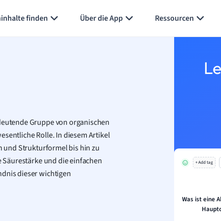
Karteikarten erstellen
Seite zusammenfassen
inhalte finden
Über die App
Ressourcen
Le
bedeutende Gruppe von organischen
esentliche Rolle. In diesem Artikel
on und Strukturformel bis hin zu
ie Säurestärke und die einfachen
+ Add tag
ndnis dieser wichtigen
Was ist eine A
Hauptc