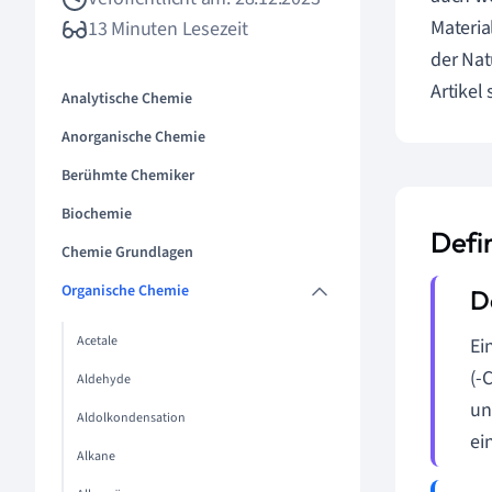
Materia
13 Minuten Lesezeit
der Nat
Artikel
Analytische Chemie
Anorganische Chemie
Berühmte Chemiker
Biochemie
Defi
Chemie Grundlagen
Organische Chemie
Acetale
Ei
(-
Aldehyde
un
Aldolkondensation
ei
Alkane