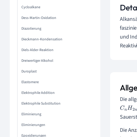
Detai
Cycloalkane
Dess-Martin-Oxidation
Alkansä
faszini
Diazotierung
und Ind
Dieckmann-Kondensation
Reaktiv
Diels-Alder-Reaktion
Dreiwertiger Alkohol
Duroplast
Elastomere
Allg
Elektrophile Addition
Die all
Elektrophile Substitution
C
n
H
2
n
Eliminierung
Sauerst
Eliminierungen
Die An
Epoxidierungen