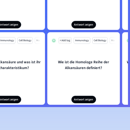
Antwort zeigen
Antwort zeigen
Immunology
Cell Biology
Mo
+ Add tag
Immunology
Cell Biology
Mo
lkansäure und was ist ihr
Wie ist die Homologe Reihe der
W
harakteristikum?
Alkansäuren definiert?
Antwort zeigen
Antwort zeigen