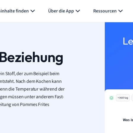
Karteikarten erstellen
Seite zusammenfassen
inhalte finden
Über die App
Ressourcen
Le
-Beziehung
in Stoff, der zum Beispiel beim
entsteht. Nach dem Kochen kann
 wenn die Temperatur während der
wegen müssen unter anderem Fast-
+ Add tag
reitung von Pommes Frites
Was i