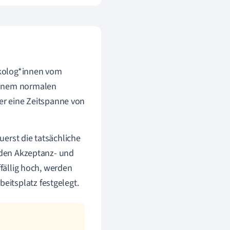
ikolog*innen vom
einem normalen
ber eine Zeitspanne von
erst die tatsächliche
 den
Akzeptanz- und
fällig hoch, werden
itsplatz festgelegt.