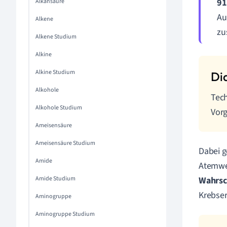
91
Alkansäure
Au
Alkene
zu
Alkene Studium
Alkine
Alkine Studium
Alkohole
Tech
Alkohole Studium
Vorg
Ameisensäure
Ameisensäure Studium
Dabei g
Amide
Atemweg
Amide Studium
Wahrsc
Krebser
Aminogruppe
Aminogruppe Studium