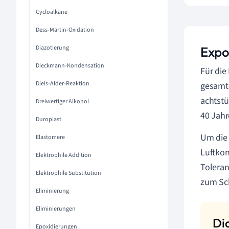
Cycloalkane
Dess-Martin-Oxidation
Diazotierung
Expo
Dieckmann-Kondensation
Für die
Diels-Alder-Reaktion
gesamte
achtstü
Dreiwertiger Alkohol
40 Jahr
Duroplast
Um die 
Elastomere
Luftkon
Elektrophile Addition
Tolera
Elektrophile Substitution
zum Sch
Eliminierung
Eliminierungen
Epoxidierungen