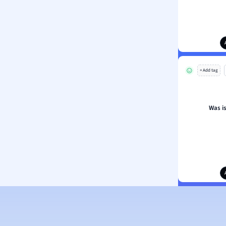
+ Add tag
Was i