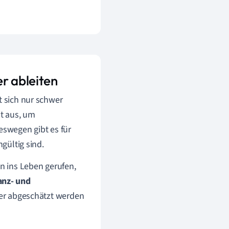
r ableiten
t sich nur schwer
ht aus, um
swegen gibt es für
ngültig sind.
n ins Leben gerufen,
anz- und
er abgeschätzt werden