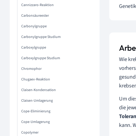
Cannizzaro-Reaktion
Genetik
Carbonsäureester
Carbonylgruppe
Carbonylgruppe Studium
Arbe
Carboxylgruppe
Carboxylgruppe Studium
Wie kre
vorhers
Chromophor
gesundh
Chugaev-Reaktion
krebser
Claisen-Kondensation
Um dies
Claisen-Umlagerung
die jew
Cope-Eliminierung
Tolera
Cope-Umlagerung
kann. W
Copolymer