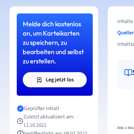
Inhalte
Melde dich kostenlos
an, um Karteikarten
Quelle
zu speichern, zu
Inhalts
bearbeiten und selbst
zu erstellen.
Leg jetzt los
Geprüfter Inhalt
Zuletzt aktualisiert am:
11.10.2022
Abb. 1:
Stru
Veröffentlicht am: 08.07.2022