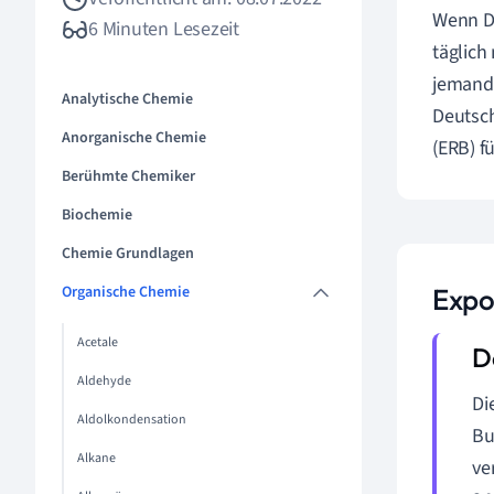
Wenn Du
6 Minuten Lesezeit
täglich
jemand 
Analytische Chemie
Deutsch
Anorganische Chemie
(ERB) f
Berühmte Chemiker
Biochemie
Chemie Grundlagen
Organische Chemie
Expo
Acetale
Aldehyde
Di
Aldolkondensation
Bu
Alkane
ve