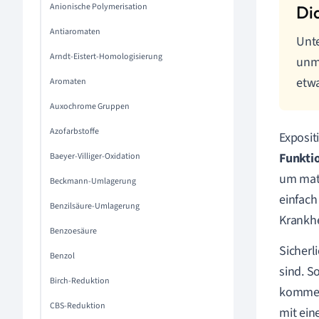
Anionische Polymerisation
Antiaromaten
Unte
Arndt-Eistert-Homologisierung
unm
etwa
Aromaten
Auxochrome Gruppen
Azofarbstoffe
Exposit
Funkti
Baeyer-Villiger-Oxidation
um math
Beckmann-Umlagerung
einfach
Benzilsäure-Umlagerung
Krankhei
Benzoesäure
Sicherl
Benzol
sind. S
Birch-Reduktion
kommen.
CBS-Reduktion
mit ein