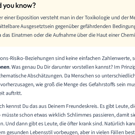
r einer Exposition versteht man in der Toxikologie und der M
ittelbare Ausgesetztsein gegenüber gefährdenden Bedingun
 das Einatmen oder die Aufnahme über die Haut einer Chemik
ions-Risiko-Beziehungen sind keine einfachen Zahlenwerte,
onen
.
Was genau Du Dir darunter vorstellen kannst? Im Prinzip
ematische Abschätzungen. Da Menschen so unterschiedlich si
 vorherzusagen, wie groß die Menge des Gefahrstoffs sein mu
t auftritt.
ich kennst Du das aus Deinem Freundeskreis. Es gibt Leute, di
o müsste schon etwas wirklich Schlimmes passieren, damit sie
 Und dann gibt es Leute, die öfter krank sind. Natürlich kan
em gesunden Lebensstil vorbeugen, aber in vielen Fällen bes