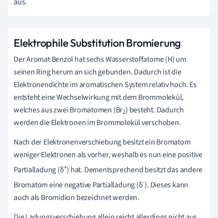
aus.
Elektrophile Substitution Bromierung
Der Aromat Benzol hat sechs Wasserstoffatome (H) um
seinen Ring herum an sich gebunden. Dadurch ist die
Elektronendichte im aromatischen System relativ hoch. Es
entsteht eine Wechselwirkung mit dem Brommolekül,
welches aus zwei Bromatomen (Br
) besteht. Dadurch
2
werden die Elektronen im Brommolekül verschoben.
Nach der Elektronenverschiebung besitzt ein Bromatom
weniger Elektronen als vorher, weshalb es nun eine positive
+
Partialladung (δ
) hat. Dementsprechend besitzt das andere
-
Bromatom eine negative Partialladung (δ
). Dieses kann
auch als Bromidion bezeichnet werden.
Die Ladungsverschiebung allein reicht allerdings nicht aus,