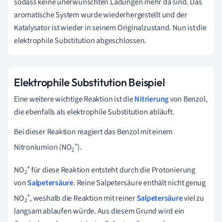
sodass keine unerwünschten Ladungen mehr da sind. Das
aromatische System wurde wiederhergestellt und der
Katalysator ist wieder in seinem Originalzustand. Nun ist die
elektrophile Substitution abgeschlossen.
Elektrophile Substitution Beispiel
Eine weitere wichtige Reaktion ist die
Nitrierung
von Benzol,
die ebenfalls als elektrophile Substitution abläuft.
Bei dieser Reaktion reagiert das Benzol mit einem
+
Nitroniumion (NO
).
2
+
NO
für diese Reaktion entsteht durch die Protonierung
2
von
Salpetersäure
. Reine Salpetersäure enthält nicht genug
+
NO
, weshalb die Reaktion mit reiner
Salpetersäure
viel zu
2
langsam ablaufen würde. Aus diesem Grund wird ein