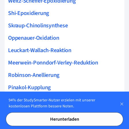
Weitz-Scheffer-Epoxidierung
Shi-Epoxidierung
Skraup-Chinolinsynthese
Oppenauer-Oxidation
Leuckart-Wallach-Reaktion
Meerwein-Ponndorf-Verley-Reduktion
Robinson-Anellierung
Pinakol-Kupplung
Simmons-Smith-Reaktion
94% der StudySmarter-Nutzer erzielen mit unserer
kostenlosen Plattform bessere Noten.
Swern-Oxidation
Herunterladen
Wittig-Reaktion