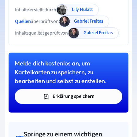
Lily Hulatt
Inhalte erstellt durch
Gabriel Freitas
Quellen
überprüft von
Gabriel Freitas
Inhaltsqualität geprüft von
Melde dich kostenlos an, um
Karteikarten zu speichern, zu
bearbeiten und selbst zu erstellen.
Erklärung speichern
Springe zu einem wichtigen