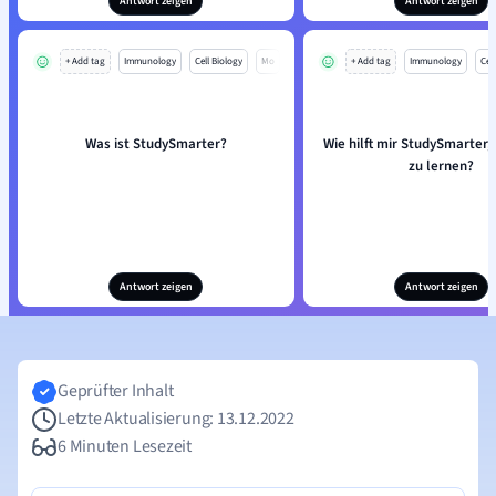
Antwort zeigen
Antwort zeigen
+ Add tag
Immunology
Cell Biology
Mo
+ Add tag
Immunology
Cell
Was ist StudySmarter?
Wie hilft mir StudySmarter, 
zu lernen?
Antwort zeigen
Antwort zeigen
Geprüfter Inhalt
Letzte Aktualisierung: 13.12.2022
6 Minuten Lesezeit