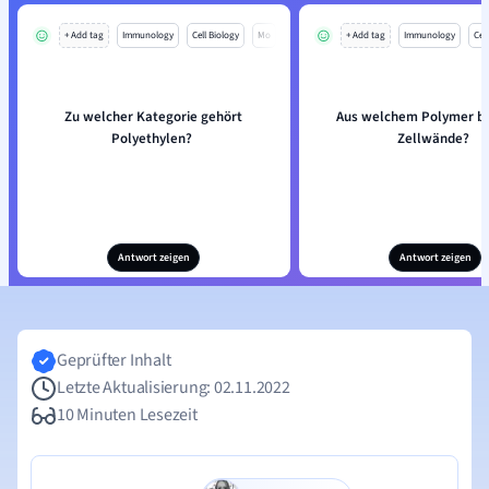
+ Add tag
Immunology
Cell Biology
Mo
+ Add tag
Immunology
Cell
Zu welcher Kategorie gehört
Aus welchem Polymer b
Polyethylen?
Zellwände?
Antwort zeigen
Antwort zeigen
Geprüfter Inhalt
Letzte Aktualisierung: 02.11.2022
10 Minuten Lesezeit