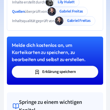
Lily Hulatt
Inhalte erstellt durch
Gabriel Freitas
Quellen
überprüft von
Gabriel Freitas
Inhaltsqualität geprüft von
Melde dich kostenlos an, um
Karteikarten zu speichern, zu
bearbeiten und selbst zu erstellen.
Erklärung speichern
Springe zu einem wichtigen