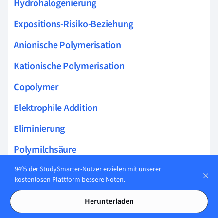
Hydrohalogenierung
Expositions-Risiko-Beziehung
Anionische Polymerisation
Kationische Polymerisation
Copolymer
Elektrophile Addition
Eliminierung
Polymilchsäure
Chromophor
94% der StudySmarter-Nutzer erzielen mit unserer
kostenlosen Plattform bessere Noten.
Hückel-Regel
Herunterladen
Konjugierte Doppelbindung