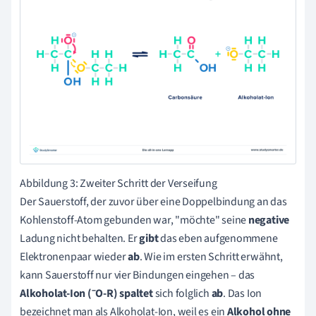
Abbildung 3: Zweiter Schritt der Verseifung
Der Sauerstoff, der zuvor über eine Doppelbindung an das
Kohlenstoff-Atom gebunden war, "möchte" seine
negative
Ladung nicht behalten. Er
gibt
das eben aufgenommene
Elektronenpaar wieder
ab
. Wie im ersten Schritt erwähnt,
kann Sauerstoff nur vier Bindungen eingehen – das
Alkoholat-Ion (⁻O-R) spaltet
sich folglich
ab
. Das Ion
bezeichnet man als Alkoholat-Ion, weil es ein
Alkohol ohne