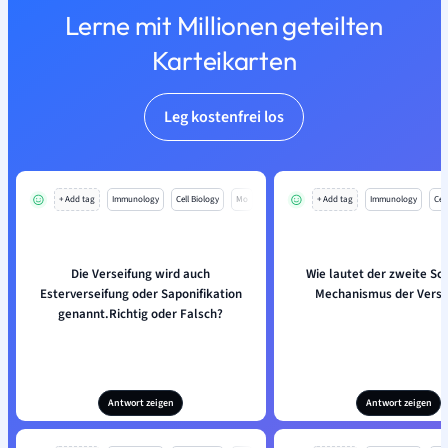
Lerne mit Millionen geteilten
Karteikarten
Leg kostenfrei los
+ Add tag
Immunology
Cell Biology
Mo
+ Add tag
Immunology
Cell
Die Verseifung wird auch
Wie lautet der zweite Sch
Esterverseifung oder Saponifikation
Mechanismus der Verse
genannt.Richtig oder Falsch?
Antwort zeigen
Antwort zeigen