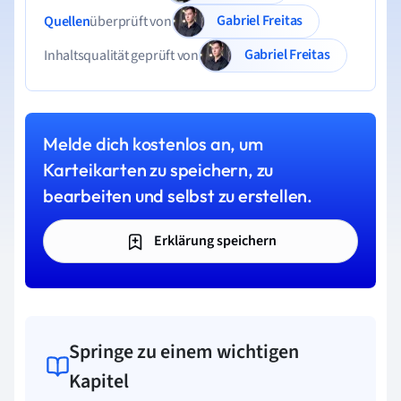
Gabriel Freitas
Quellen
überprüft von
Gabriel Freitas
Inhaltsqualität geprüft von
Melde dich kostenlos an, um
Karteikarten zu speichern, zu
bearbeiten und selbst zu erstellen.
Erklärung speichern
Springe zu einem wichtigen
Kapitel