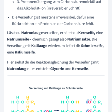
3. Protonenübergang vom Carbonsäuremolekül auf
das Alkoholat-Ion (irreversibler Schritt).
Die Verseifung ist meistens irreversibel, da für eine
Rückreaktion ein Proton an der Carbonsäure fehlt.
Lässt du
Natronlauge
verseifen, erhältst du
Kernseife,
eine
Natriumseife –
chemisch gesagt also
Natriumsalze.
Die
Verseifung mit
Kalilauge
wiederum liefert dir
Schmierseife,
eine
Kaliumseife.
Hier siehst du die Reaktionsgleichung der Verseifung mit
Natronlauge –
es entsteht
Glycerin
und
Kernseife
.