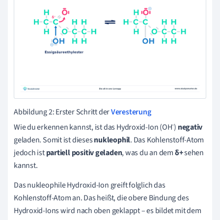
Abbildung 2: Erster Schritt der
Veresterung
-
Wie du erkennen kannst, ist das Hydroxid-Ion (OH
)
negativ
geladen. Somit ist dieses
nukleophil
. Das Kohlenstoff-Atom
jedoch ist
partiell positiv geladen
, was du an dem
δ+
sehen
kannst.
Das nukleophile Hydroxid-Ion greift folglich das
Kohlenstoff-Atom an. Das heißt, die obere Bindung des
Hydroxid-Ions wird nach oben geklappt – es bildet mit dem