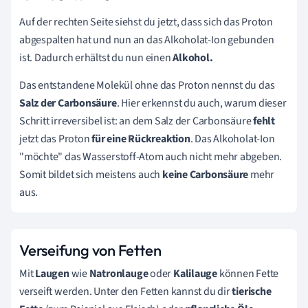
Auf der rechten Seite siehst du jetzt, dass sich das Proton
abgespalten hat und nun an das Alkoholat-Ion gebunden
ist. Dadurch erhältst du nun einen
Alkohol.
Das entstandene Molekül ohne das Proton nennst du das
Salz der Carbonsäure
. Hier erkennst du auch, warum dieser
Schritt irreversibel ist: an dem Salz der Carbonsäure
fehlt
jetzt das Proton
für eine Rückreaktion
. Das Alkoholat-Ion
"möchte" das Wasserstoff-Atom auch nicht mehr abgeben.
Somit bildet sich meistens auch
keine Carbonsäure
mehr
aus.
Verseifung von Fetten
Mit
Laugen
wie
Natronlauge
oder
Kalilauge
können Fette
verseift werden. Unter den Fetten kannst du dir
tierische