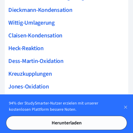
Dieckmann-Kondensation
Wittig-Umlagerung
Claisen-Kondensation
Heck-Reaktion
Dess-Martin-Oxidation
Kreuzkupplungen
Jones-Oxidation
Negishi-Kupplung
94% der StudySmarter-Nutzer erzielen mit unserer
kostenlosen Plattform bessere Noten.
Wolff-Kishner-Reaktion
Herunterladen
Prileschajew-Reaktion