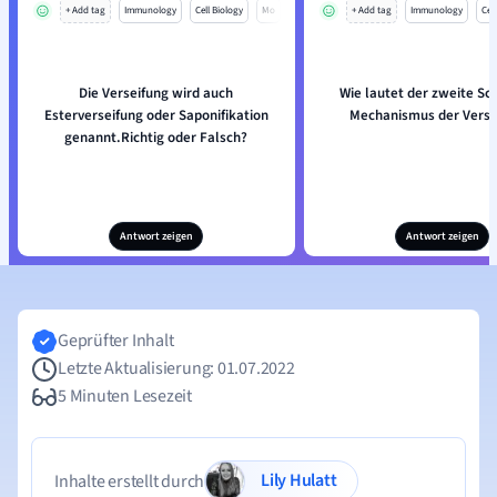
+ Add tag
Immunology
Cell Biology
Mo
+ Add tag
Immunology
Cell
Die Verseifung wird auch
Wie lautet der zweite Sch
Esterverseifung oder Saponifikation
Mechanismus der Verse
genannt.Richtig oder Falsch?
Antwort zeigen
Antwort zeigen
Geprüfter Inhalt
Letzte Aktualisierung: 01.07.2022
5 Minuten Lesezeit
Lily Hulatt
Inhalte erstellt durch