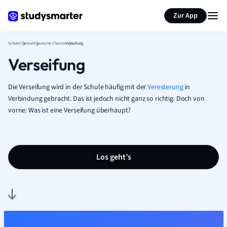
Karteikarten erstellen
Seite zusammenfassen
Zur App
Schule
Chemie
Organische Chemie
Verseifung
Verseifung
Die Verseifung wird in der Schule häufig
mit der
Veresterung
in
Verbindung gebracht. Das ist jedoch nicht ganz so richtig. Doch von
vorne: Was ist eine Verseifung überhaupt?
Los geht’s