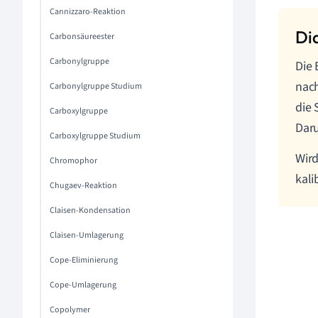
Cannizzaro-Reaktion
Carbonsäureester
Carbonylgruppe
Die 
nach
Carbonylgruppe Studium
die 
Carboxylgruppe
Daru
Carboxylgruppe Studium
Wird
Chromophor
kali
Chugaev-Reaktion
Claisen-Kondensation
Claisen-Umlagerung
Cope-Eliminierung
Cope-Umlagerung
Copolymer