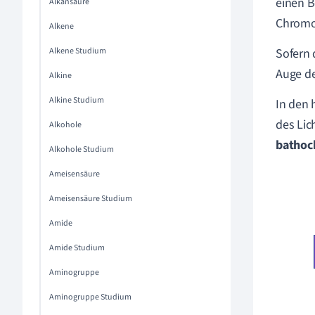
einen B
Alkansäure
Chromop
Alkene
Alkene Studium
Sofern 
Auge de
Alkine
Alkine Studium
In den 
des Lic
Alkohole
bathoc
Alkohole Studium
Ameisensäure
Ameisensäure Studium
Amide
Amide Studium
Aminogruppe
Aminogruppe Studium