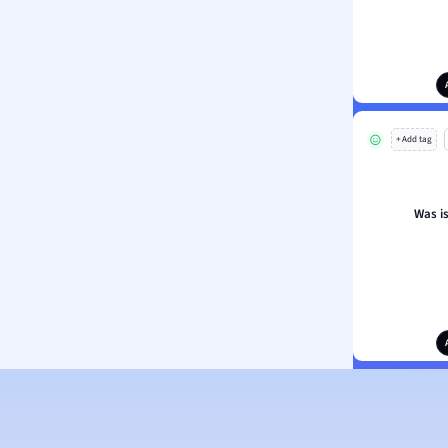
+ Add tag
Was i