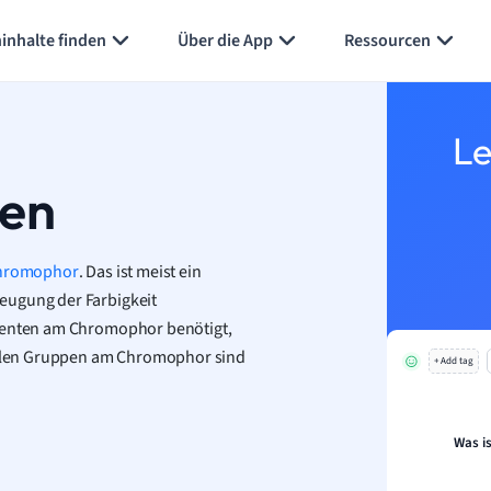
Karteikarten erstellen
Seite zusammenfassen
inhalte finden
Über die App
Ressourcen
Le
en
hromophor
. Das ist meist ein
eugung der Farbigkeit
tuenten am Chromophor benötigt,
nellen Gruppen am Chromophor sind
+ Add tag
Was i