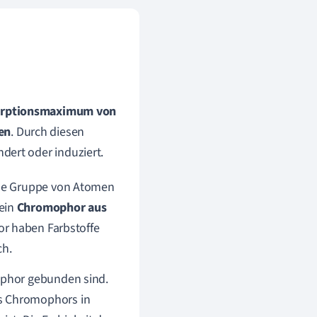
sorptionsmaximum von
en
. Durch diesen
dert oder induziert.
ine Gruppe von Atomen
 ein
Chromophor aus
r haben Farbstoffe
ch.
ophor gebunden sind.
s Chromophors in