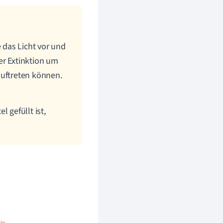
e das Licht vor und
er Extinktion um
auftreten können.
 gefüllt ist,