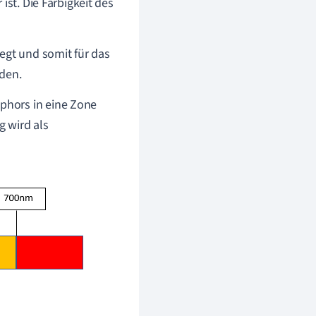
ist. Die Farbigkeit des
gt und somit für das
rden.
phors in eine Zone
g wird als