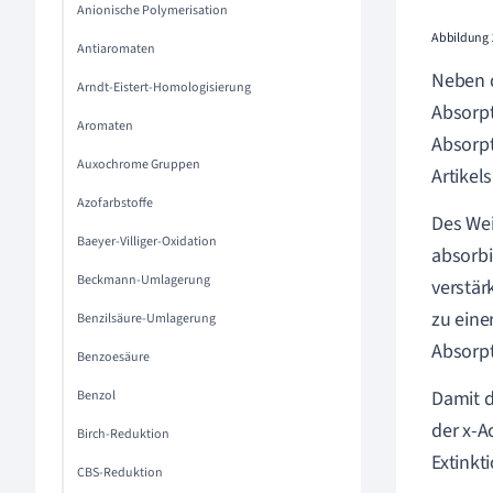
Anionische Polymerisation
Abbildung 
Antiaromaten
Neben d
Arndt-Eistert-Homologisierung
Absorpt
Aromaten
Absorpt
Auxochrome Gruppen
Artikel
Azofarbstoffe
Des Wei
Baeyer-Villiger-Oxidation
absorbi
Beckmann-Umlagerung
verstär
zu eine
Benzilsäure-Umlagerung
Absorp
Benzoesäure
Damit d
Benzol
der x-A
Birch-Reduktion
Extinkti
CBS-Reduktion