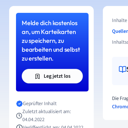
Inhalte
Melde dich kostenlos
an, um Karteikarten
Quelle
zu speichern, zu
Inhalts
bearbeiten und selbst
zu erstellen.
Leg jetzt los
Die Fr
Geprüfter Inhalt
Chrom
Zuletzt aktualisiert am:
04.04.2022
Veröffentlicht am: 04.04.2022