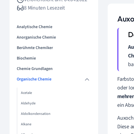
8 Minuten Lesezeit
Auxo
Analytische Chemie
Anorganische Chemie
Au
Berühmte Chemiker
Ch
Biochemie
ba
Chemie Grundlagen
Farbst
Organische Chemie
oder Io
Acetale
mehrer
Aldehyde
ein Abs
Aldolkondensation
Auxoch
Alkane
Diese 