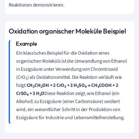
Reaktionen demonstrieren.
Oxidation organischer Moleküle Beispiel
Ein klassisches Beispiel für die Oxidation eines
organischen Moleküls ist die Umwandlung von Ethanol
in Essigsäure unter Verwendung von Chromtrioxid
(CrO
) als Oxidationsmittel. Die Reaktion verläuft wie
3
folgt:
CH
CH
OH + 2 CrO
+ 3 H
SO
→ CH
COOH + 2
3
2
3
2
4
3
CrSO
+ 3 H
O
Diese Reaktion zeigt, wie Ethanol (ein
4
2
Alkohol) zu Essigsäure (einer Carbonsäure) oxidiert
wird, ein wesentlicher Schritt in der Produktion von
Essigsäure für Industrie und Lebensmittelherstellung.