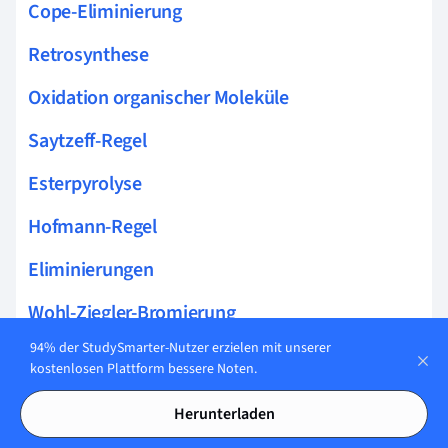
Cope-Eliminierung
Retrosynthese
Oxidation organischer Moleküle
Saytzeff-Regel
Esterpyrolyse
Hofmann-Regel
Eliminierungen
Wohl-Ziegler-Bromierung
94% der StudySmarter-Nutzer erzielen mit unserer
Pericyclische Reaktionen
kostenlosen Plattform bessere Noten.
Hofmann-Eliminierung
Herunterladen
Nucleophile Addition