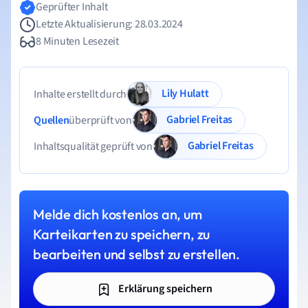
Geprüfter Inhalt
Letzte Aktualisierung: 28.03.2024
8 Minuten Lesezeit
Lily Hulatt
Inhalte erstellt durch
Gabriel Freitas
Quellen
überprüft von
Gabriel Freitas
Inhaltsqualität geprüft von
Melde dich kostenlos an, um
Karteikarten zu speichern, zu
bearbeiten und selbst zu erstellen.
Erklärung speichern