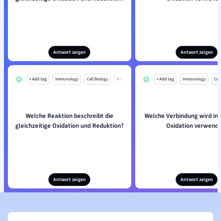
Antwort zeigen
Antwort zeigen
+ Add tag
Immunology
Cell Biology
Mo
+ Add tag
Immunology
Cell
Welche Reaktion beschreibt die
Welche Verbindung wird in 
gleichzeitige Oxidation und Reduktion?
Oxidation verwend
Antwort zeigen
Antwort zeigen