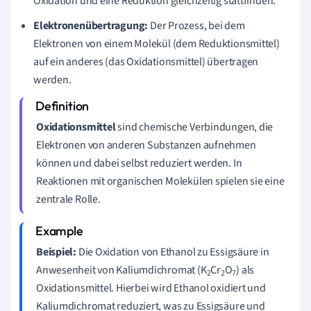
Oxidation und eine Reduktion gleichzeitig stattfinden.
Elektronenübertragung:
Der Prozess, bei dem
Elektronen von einem Molekül (dem Reduktionsmittel)
auf ein anderes (das Oxidationsmittel) übertragen
werden.
Oxidationsmittel
sind chemische Verbindungen, die
Elektronen von anderen Substanzen aufnehmen
können und dabei selbst reduziert werden. In
Reaktionen mit organischen Molekülen spielen sie eine
zentrale Rolle.
Beispiel:
Die Oxidation von Ethanol zu Essigsäure in
Anwesenheit von Kaliumdichromat (K
Cr
O
) als
2
2
7
Oxidationsmittel. Hierbei wird Ethanol oxidiert und
Kaliumdichromat reduziert, was zu Essigsäure und