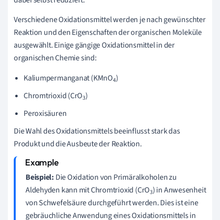
Verschiedene Oxidationsmittel werden je nach gewünschter
Reaktion und den Eigenschaften der organischen Moleküle
ausgewählt. Einige gängige Oxidationsmittel in der
organischen Chemie sind:
Kaliumpermanganat (KMnO
)
4
Chromtrioxid (CrO
)
3
Peroxisäuren
Die Wahl des Oxidationsmittels beeinflusst stark das
Produkt und die Ausbeute der Reaktion.
Beispiel:
Die Oxidation von Primäralkoholen zu
Aldehyden kann mit Chromtrioxid (CrO
) in Anwesenheit
3
von Schwefelsäure durchgeführt werden. Dies ist eine
gebräuchliche Anwendung eines Oxidationsmittels in