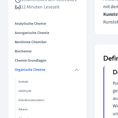
mit dem
12 Minuten Lesezeit
Kunstst
Kunstst
Analytische Chemie
Anorganische Chemie
Berühmte Chemiker
Biochemie
Defin
Chemie Grundlagen
Organische Chemie
Acetale
Ku
ge
Aldehyde
au
Aldolkondensation
Wi
Alkane
un