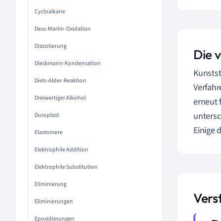
Cycloalkane
Dess-Martin-Oxidation
Diazotierung
Die 
Dieckmann-Kondensation
Kunstst
Diels-Alder-Reaktion
Verfahr
Dreiwertiger Alkohol
erneut 
untersc
Duroplast
Einige 
Elastomere
Elektrophile Addition
Elektrophile Substitution
Eliminierung
Vers
Eliminierungen
Epoxidierungen