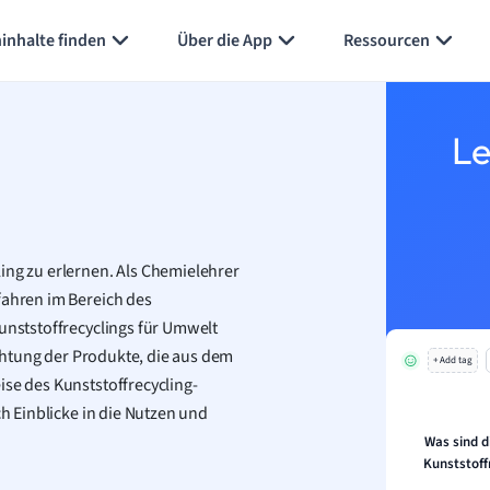
Karteikarten erstellen
Seite zusammenfassen
inhalte finden
Über die App
Ressourcen
Le
ing zu erlernen. Als Chemielehrer
fahren im Bereich des
Kunststoffrecyclings für Umwelt
rachtung der Produkte, die aus dem
+ Add tag
ise des Kunststoffrecycling-
ch Einblicke in die Nutzen und
Was sind d
Kunststoff