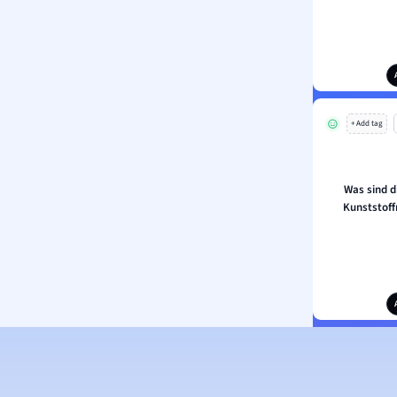
+ Add tag
Was sind d
Kunststoff