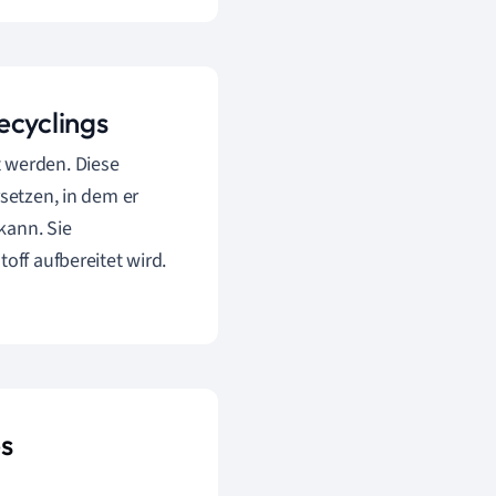
ecyclings
t werden. Diese
rsetzen, in dem er
kann. Sie
off aufbereitet wird.
s