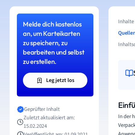
Inhalte
Melde dich kostenlos
an, um Karteikarten
Quelle
zu speichern, zu
Inhalts
bearbeiten und selbst
zu erstellen.
Leg jetzt los
Einfü
Geprüfter Inhalt
In der 
Zuletzt aktualisiert am:
Verpac
15.02.2024
Anwendu
Veröffentlicht am: 01.09.2021