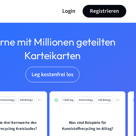
Login
Registrieren
rne mit Millionen geteilten
Karteikarten
Leg kostenfrei los
Immunology
Cell Biology
Mo
+ Add tag
Immunology
Cell Biology
Mo
ie drei Kernwerte des
Was sind Beispiele für
recycling Kreislaufes?
Kunststoffrecycling im Alltag?