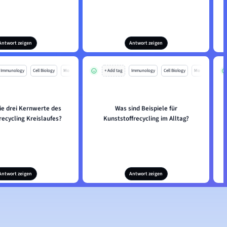
Antwort zeigen
Antwort zeigen
Immunology
Cell Biology
Mo
+ Add tag
Immunology
Cell Biology
Mo
ie drei Kernwerte des
Was sind Beispiele für
recycling Kreislaufes?
Kunststoffrecycling im Alltag?
Antwort zeigen
Antwort zeigen