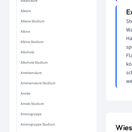
Alkansäure
Alkene
St
Alkene Studium
Wa
Alkine
Ha
Alkine Studium
sp
Alkohole
Fl
Alkohole Studium
kö
sc
Ameisensäure
we
Ameisensäure Studium
Amide
Amide Studium
Aminogruppe
Aminogruppe Studium
Wieso