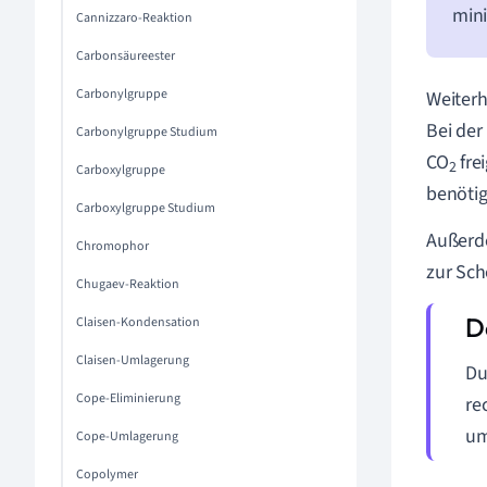
mini
Cannizzaro-Reaktion
Carbonsäureester
Carbonylgruppe
Weiterh
Bei der
Carbonylgruppe Studium
CO
fre
2
Carboxylgruppe
benötig
Carboxylgruppe Studium
Außerde
Chromophor
zur Sch
Chugaev-Reaktion
Claisen-Kondensation
Claisen-Umlagerung
Du
Cope-Eliminierung
re
um
Cope-Umlagerung
Copolymer