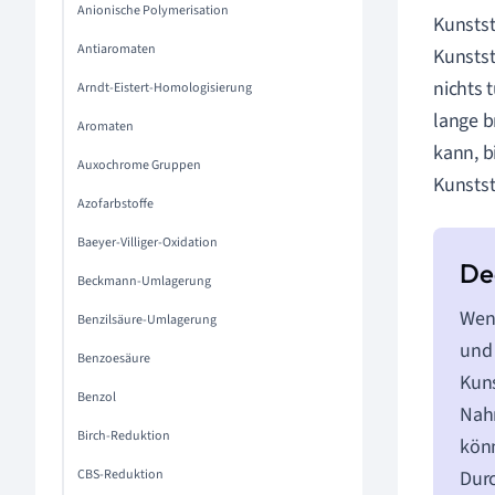
Anionische Polymerisation
Kunstst
Antiaromaten
Kunstst
nichts t
Arndt-Eistert-Homologisierung
lange b
Aromaten
kann, b
Auxochrome Gruppen
Kunsts
Azofarbstoffe
Baeyer-Villiger-Oxidation
Beckmann-Umlagerung
Wenn
Benzilsäure-Umlagerung
und
Benzoesäure
Kuns
Benzol
Nahr
Birch-Reduktion
kön
CBS-Reduktion
Durc