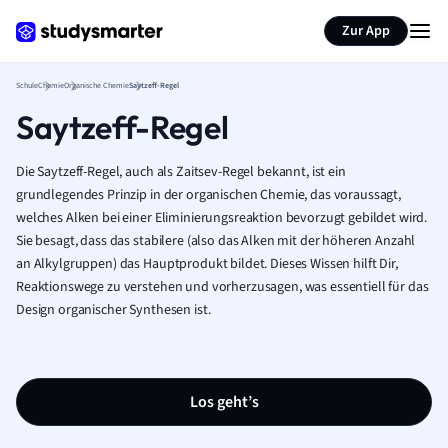
Karteikarten erstellen
Seite zusammenfassen
Zur App
Schule
Chemie
Organische Chemie
Saytzeff-Regel
Saytzeff-Regel
Die Saytzeff-Regel, auch als Zaitsev-Regel bekannt, ist ein
grundlegendes Prinzip in der organischen Chemie, das voraussagt,
welches Alken bei einer Eliminierungsreaktion bevorzugt gebildet wird.
Sie besagt, dass das stabilere (also das Alken mit der höheren Anzahl
an Alkylgruppen) das Hauptprodukt bildet. Dieses Wissen hilft Dir,
Reaktionswege zu verstehen und vorherzusagen, was essentiell für das
Design organischer Synthesen ist.
Los geht’s