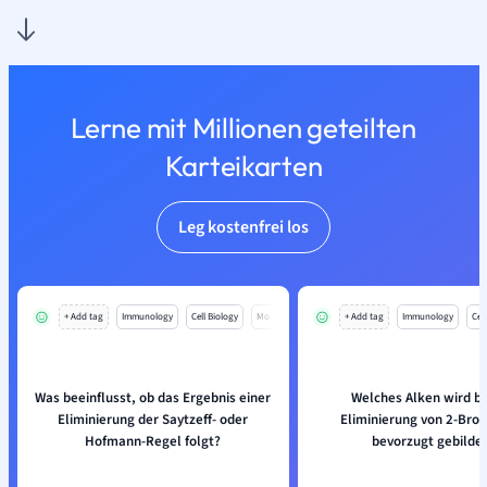
Lerne mit Millionen geteilten
Karteikarten
Leg kostenfrei los
+ Add tag
Immunology
Cell Biology
Mo
+ Add tag
Immunology
Cell
Was beeinflusst, ob das Ergebnis einer
Welches Alken wird be
Eliminierung der Saytzeff- oder
Eliminierung von 2-Bro
Hofmann-Regel folgt?
bevorzugt gebilde