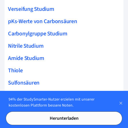
Verseifung Studium
pKs-Werte von Carbonsäuren
Carbonylgruppe Studium
Nitrile Studium
Amide Studium
Thiole
Sulfonsäuren
Mesomerer Effekt
94% der StudySmarter-Nutzer erzielen mit unserer
kostenlosen Plattform bessere Noten.
Alkohole Studium
Herunterladen
Halbacetal Studium