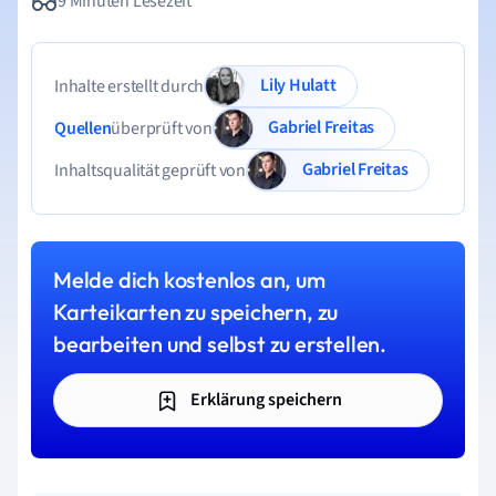
9 Minuten Lesezeit
Lily Hulatt
Inhalte erstellt durch
Gabriel Freitas
Quellen
überprüft von
Gabriel Freitas
Inhaltsqualität geprüft von
Melde dich kostenlos an, um
Karteikarten zu speichern, zu
bearbeiten und selbst zu erstellen.
Erklärung speichern