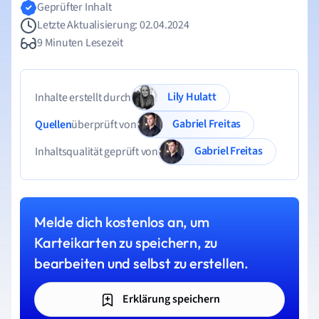
Geprüfter Inhalt
Letzte Aktualisierung: 02.04.2024
9 Minuten Lesezeit
Lily Hulatt
Inhalte erstellt durch
Gabriel Freitas
Quellen
überprüft von
Gabriel Freitas
Inhaltsqualität geprüft von
Melde dich kostenlos an, um
Karteikarten zu speichern, zu
bearbeiten und selbst zu erstellen.
Erklärung speichern