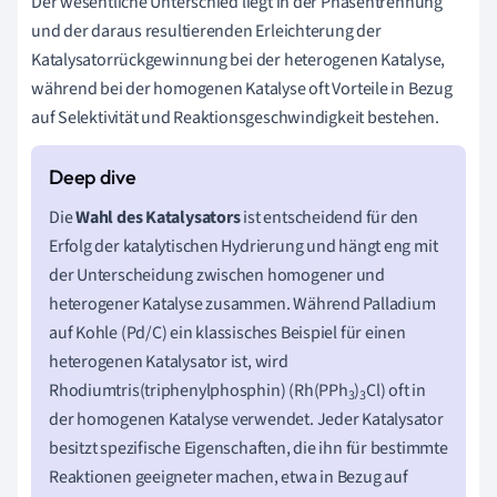
Der wesentliche Unterschied liegt in der Phasentrennung
und der daraus resultierenden Erleichterung der
Katalysatorrückgewinnung bei der heterogenen Katalyse,
während bei der homogenen Katalyse oft Vorteile in Bezug
auf Selektivität und Reaktionsgeschwindigkeit bestehen.
Die
Wahl des Katalysators
ist entscheidend für den
Erfolg der katalytischen Hydrierung und hängt eng mit
der Unterscheidung zwischen homogener und
heterogener Katalyse zusammen. Während Palladium
auf Kohle (Pd/C) ein klassisches Beispiel für einen
heterogenen Katalysator ist, wird
Rhodiumtris(triphenylphosphin) (Rh(PPh
)
Cl) oft in
3
3
der homogenen Katalyse verwendet. Jeder Katalysator
besitzt spezifische Eigenschaften, die ihn für bestimmte
Reaktionen geeigneter machen, etwa in Bezug auf