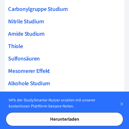
Carbonylgruppe Studium
Nitrile Studium
Amide Studium
Thiole
Sulfonsäuren
Mesomerer Effekt
Alkohole Studium
Halbacetal Studium
94% der StudySmarter-Nutzer erzielen mit unserer
kostenlosen Plattform bessere Noten.
Schutzgruppen
Herunterladen
Induktiver Effekt