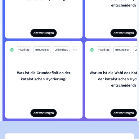
entscheidend?
Antwort zeigen
Antwort zeigen
+ Add tag
Immunology
Cell Biology
Mo
+ Add tag
Immunology
Cell
Was ist die Grunddefinition der
Warum ist die Wahl des Kata
katalytischen Hydrierung?
der katalytischen Hydr
entscheidend?
Antwort zeigen
Antwort zeigen