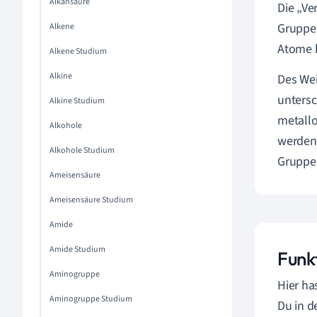
Alkansäure
Die „Ve
Gruppen
Alkene
Atome 
Alkene Studium
Alkine
Des We
untersc
Alkine Studium
metallo
Alkohole
werden 
Alkohole Studium
Gruppe
Ameisensäure
Ameisensäure Studium
Amide
Amide Studium
Funk
Aminogruppe
Hier ha
Aminogruppe Studium
Du in d