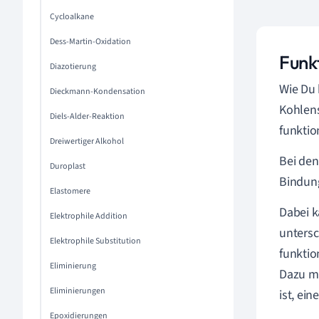
Cycloalkane
Dess-Martin-Oxidation
Funk
Diazotierung
Wie Du 
Dieckmann-Kondensation
Kohlens
Diels-Alder-Reaktion
funktio
Dreiwertiger Alkohol
Bei den
Duroplast
Bindung
Elastomere
Dabei k
Elektrophile Addition
untersc
Elektrophile Substitution
funktio
Eliminierung
Dazu
mu
Eliminierungen
ist, ei
Epoxidierungen