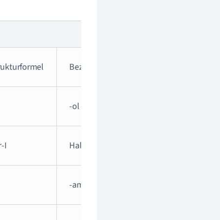
Beispiel
rukturformel
Bezeichnung
Name
-ol
z.B. Ethanol
r-I
Halogen-
z.B. Monobromethan
-amin
z.B. Ethylamin