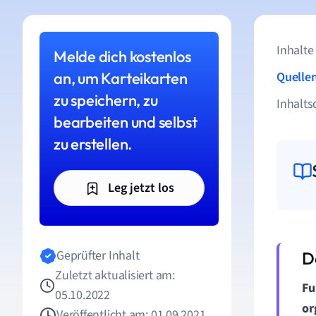
Inhalte
Melde dich kostenlos
an, um Karteikarten
Quelle
zu speichern, zu
Inhalts
bearbeiten und selbst
zu erstellen.
Leg jetzt los
Geprüfter Inhalt
Zuletzt aktualisiert am:
Fu
05.10.2022
or
Veröffentlicht am: 01.09.2021