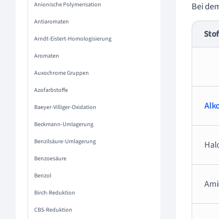
Anionische Polymerisation
Bei dem
Antiaromaten
Stof
Arndt-Eistert-Homologisierung
Aromaten
Auxochrome Gruppen
Azofarbstoffe
Alk
Baeyer-Villiger-Oxidation
Beckmann-Umlagerung
Benzilsäure-Umlagerung
Hal
Benzoesäure
Benzol
Ami
Birch-Reduktion
CBS-Reduktion