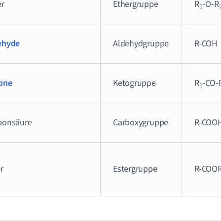
er
Ethergruppe
R
-O-R
1
ehyde
Aldehydgruppe
R-COH
one
Ketogruppe
R
-CO-
1
bonsäure
Carboxygruppe
R-COO
r
Estergruppe
R-COO