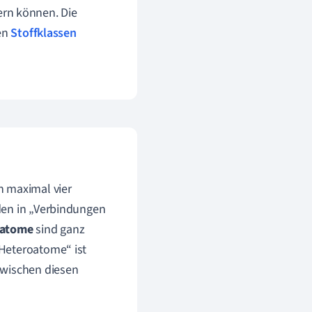
ern können. Die
den
Stoffklassen
 maximal vier
den in „Verbindungen
oatome
sind ganz
 Heteroatome“
ist
zwischen diesen