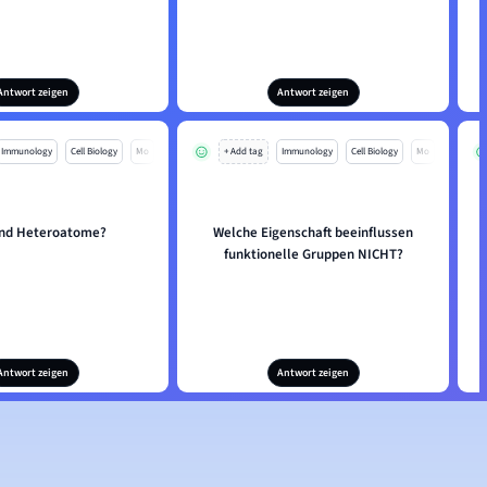
Antwort zeigen
Antwort zeigen
Immunology
Cell Biology
Mo
+ Add tag
Immunology
Cell Biology
Mo
ind Heteroatome?
Welche Eigenschaft beeinflussen
funktionelle Gruppen NICHT?
Antwort zeigen
Antwort zeigen