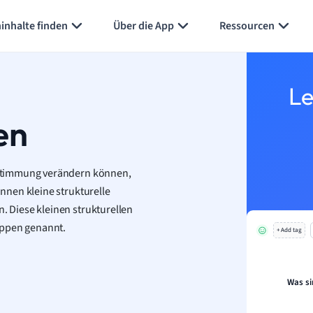
Karteikarten erstellen
Seite zusammenfassen
inhalte finden
Über die App
Ressourcen
Le
en
 Stimmung verändern können,
nnen kleine strukturelle
 Diese kleinen strukturellen
uppen genannt.
+ Add tag
Was s