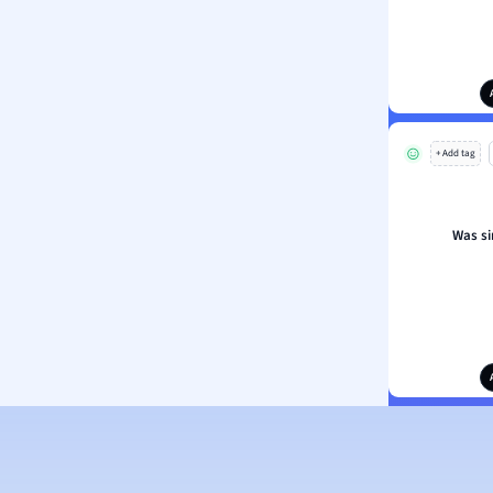
+ Add tag
Was s