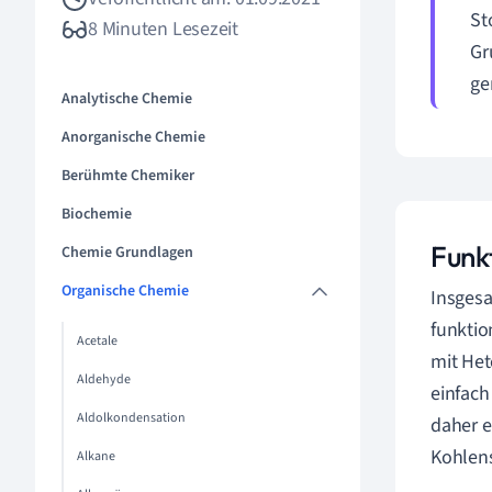
St
8 Minuten Lesezeit
Gr
ge
Analytische Chemie
Anorganische Chemie
Berühmte Chemiker
Biochemie
Funk
Chemie Grundlagen
Organische Chemie
Insgesa
funktio
Acetale
mit He
Aldehyde
einfach
Aldolkondensation
daher e
Kohlens
Alkane