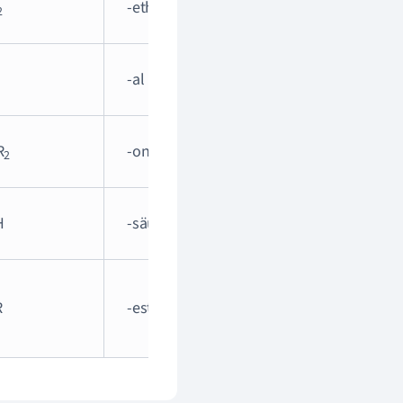
-ether
z.B. Diethylether
2
-al
z.B. Ethanal
R
-on
z.B. Propan-2-on
2
H
-säure
z.B. Ethansäure
z.B.
R
-ester
Ethansäuremethylest