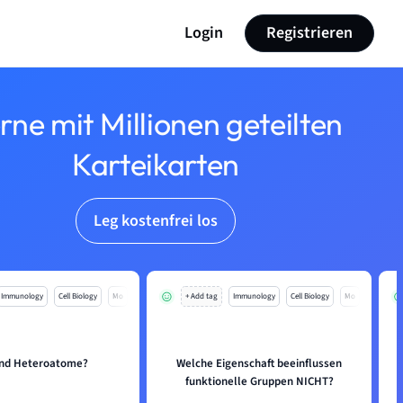
Login
Registrieren
rne mit Millionen geteilten
Karteikarten
Leg kostenfrei los
Immunology
Cell Biology
Mo
+ Add tag
Immunology
Cell Biology
Mo
ind Heteroatome?
Welche Eigenschaft beeinflussen
funktionelle Gruppen NICHT?