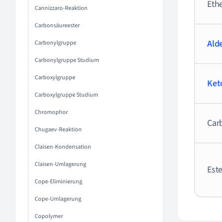
Eth
Cannizzaro-Reaktion
Carbonsäureester
Ald
Carbonylgruppe
Carbonylgruppe Studium
Carboxylgruppe
Ket
Carboxylgruppe Studium
Chromophor
Car
Chugaev-Reaktion
Claisen-Kondensation
Claisen-Umlagerung
Este
Cope-Eliminierung
Cope-Umlagerung
Copolymer