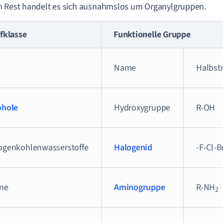
 Rest handelt es sich ausnahmslos um Organylgruppen.
fklasse
Funktionelle Gruppe
Name
Halbst
ohole
Hydroxygruppe
R-OH
ogenkohlenwasserstoffe
Halogenid
-F-Cl-B
ne
Aminogruppe
R-NH
2