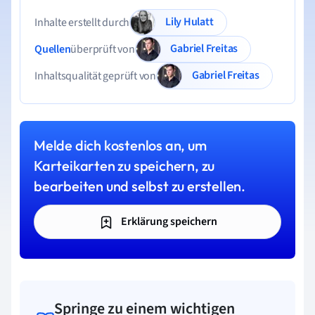
Lily Hulatt
Inhalte erstellt durch
Gabriel Freitas
Quellen
überprüft von
Gabriel Freitas
Inhaltsqualität geprüft von
Melde dich kostenlos an, um
Karteikarten zu speichern, zu
bearbeiten und selbst zu erstellen.
Erklärung speichern
Springe zu einem wichtigen