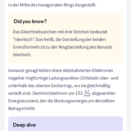
in der Mitte des hexagonalen Rings dargestellt.
Das Gleichheitszeichen mit drei Strichen bedeutet
"identisch". Das heißt, die Darstellung der beiden
Grenzformeln ist zu der Ringdarstellung des Benzols
identisch.
Genauer gesagt bilden diese delokalisierten Elektronen
negative ringförmige Ladungswolken (Orbitale) ober- und
unterhalb des ebenen Sechsrings, wo sie gleichmäßig
verteilt sind. Damit entsteht ein um
abgesenkter
151
k
J
m
Energiezustand, der die Bindungsenergie um denselben
o
l
Betrag erhöht.