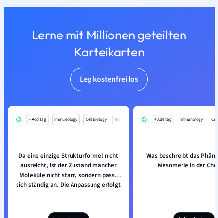
Lerne mit Millionen geteilten
Karteikarten
Leg kostenfrei los
+ Add tag
Immunology
Cell Biology
Mo
+ Add tag
Immunology
Cell
Da eine einzige Strukturformel nicht
Was beschreibt das Phän
ausreicht, ist der Zustand mancher
Mesomerie in der Ch
Moleküle nicht starr, sondern passt
sich ständig an. Die Anpassung erfolgt
durch äußerliche Einflüsse.