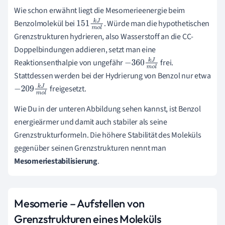
Wie schon erwähnt liegt die Mesomerieenergie beim
Benzolmolekül bei
. Würde man die hypothetischen
151
k
J
m
Grenzstrukturen hydrieren, also Wasserstoff an die CC-
o
l
Doppelbindungen addieren, setzt man eine
Reaktionsenthalpie von ungefähr
frei.
−
360
k
J
m
o
Stattdessen werden bei der Hydrierung von Benzol nur etwa
l
freigesetzt.
−
209
k
J
m
o
l
Wie Du in der unteren Abbildung sehen kannst, ist Benzol
energieärmer und damit auch stabiler als seine
Grenzstrukturformeln. Die höhere Stabilität des Moleküls
gegenüber seinen Grenzstrukturen nennt man
Mesomeriestabilisierung
.
Mesomerie –
Aufstellen von
Grenzstrukturen eines Moleküls