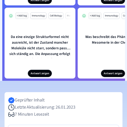
Antwort zeigen
Antwort zeigen
+ Add tag
Immunology
Cell Biology
Mo
+ Add tag
Immunology
Cell
Da eine einzige Strukturformel nicht
Was beschreibt das Phän
ausreicht, ist der Zustand mancher
Mesomerie in der Ch
Moleküle nicht starr, sondern passt
sich ständig an. Die Anpassung erfolgt
durch äußerliche Einflüsse.
Antwort zeigen
Antwort zeigen
Geprüfter Inhalt
Letzte Aktualisierung: 26.01.2023
7 Minuten Lesezeit