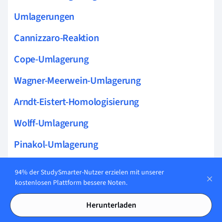
Umlagerungen
Cannizzaro-Reaktion
Cope-Umlagerung
Wagner-Meerwein-Umlagerung
Arndt-Eistert-Homologisierung
Wolff-Umlagerung
Pinakol-Umlagerung
Hofmann-Umlagerung
94% der StudySmarter-Nutzer erzielen mit unserer
kostenlosen Plattform bessere Noten.
Tiffeneau-Demjanow-Reaktion
Herunterladen
Benzilsäure-Umlagerung