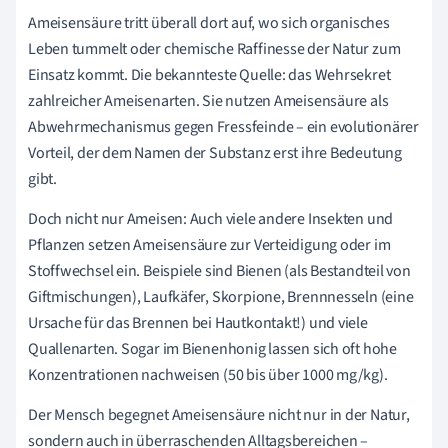
Ameisensäure tritt überall dort auf, wo sich organisches
Leben tummelt oder chemische Raffinesse der Natur zum
Einsatz kommt. Die bekannteste Quelle: das Wehrsekret
zahlreicher Ameisenarten. Sie nutzen Ameisensäure als
Abwehrmechanismus gegen Fressfeinde – ein evolutionärer
Vorteil, der dem Namen der Substanz erst ihre Bedeutung
gibt.
Doch nicht nur Ameisen: Auch viele andere Insekten und
Pflanzen setzen Ameisensäure zur Verteidigung oder im
Stoffwechsel ein. Beispiele sind Bienen (als Bestandteil von
Giftmischungen), Laufkäfer, Skorpione, Brennnesseln (eine
Ursache für das Brennen bei Hautkontakt!) und viele
Quallenarten. Sogar im Bienenhonig lassen sich oft hohe
Konzentrationen nachweisen (50 bis über 1000 mg/kg).
Der Mensch begegnet Ameisensäure nicht nur in der Natur,
sondern auch in überraschenden Alltagsbereichen –