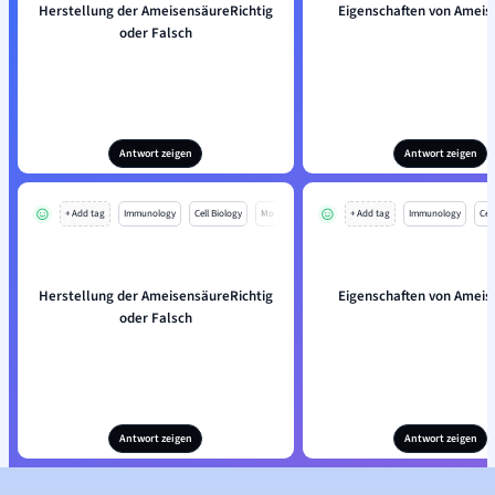
Herstellung der AmeisensäureRichtig
Eigenschaften von Ameis
oder Falsch
Antwort zeigen
Antwort zeigen
+ Add tag
Immunology
Cell Biology
Mo
+ Add tag
Immunology
Cell
Herstellung der AmeisensäureRichtig
Eigenschaften von Ameis
oder Falsch
Antwort zeigen
Antwort zeigen