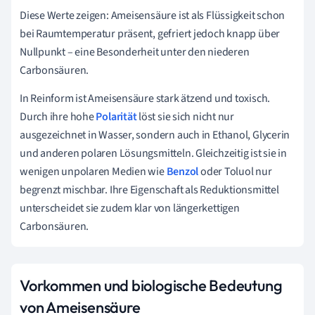
Diese Werte zeigen: Ameisensäure ist als Flüssigkeit schon
bei Raumtemperatur präsent, gefriert jedoch knapp über
Nullpunkt – eine Besonderheit unter den niederen
Carbonsäuren.
In Reinform ist Ameisensäure stark ätzend und toxisch.
Durch ihre hohe
Polarität
löst sie sich nicht nur
ausgezeichnet in Wasser, sondern auch in Ethanol, Glycerin
und anderen polaren Lösungsmitteln. Gleichzeitig ist sie in
wenigen unpolaren Medien wie
Benzol
oder Toluol nur
begrenzt mischbar. Ihre Eigenschaft als Reduktionsmittel
unterscheidet sie zudem klar von längerkettigen
Carbonsäuren.
Vorkommen und biologische Bedeutung
von Ameisensäure