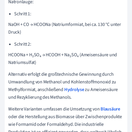
Natronlauge:
Schritt 1:
NaOH + CO → HCOONa (Natriumformiat, bei ca. 130 °C unter
Druck)
Schritt 2:
HCOONa + H₂SO₄ → HCOOH + Na₂SO₄ (Ameisensäure und
Natriumsulfat)
Alternativ erfolgt die großtechnische Gewinnung durch
Umwandlung von Methanol und Kohlenstoffmonoxid zu
Methylformiat, anschließend
Hydrolyse
zu Ameisensäure
und Rezyklierung des Methanols.
Weitere Varianten umfassen die Umsetzung von
Blausäure
oder die Herstellung aus Biomasse über Zwischenprodukte
wie Formamid oder Formaldehyd. Die industrielle
Produktion ist so effizient geworden, dass weltweit jährlich