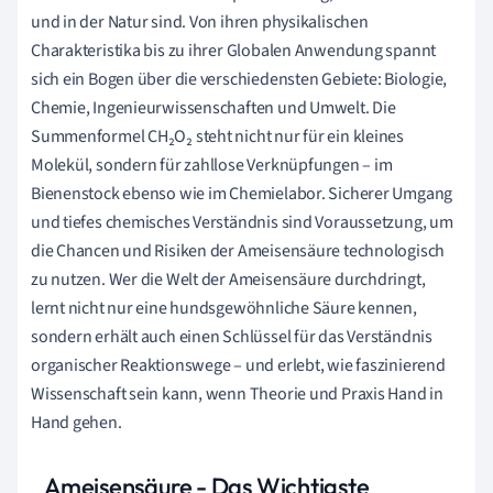
und in der Natur sind. Von ihren physikalischen
Charakteristika bis zu ihrer Globalen Anwendung spannt
sich ein Bogen über die verschiedensten Gebiete: Biologie,
Chemie, Ingenieurwissenschaften und Umwelt. Die
Summenformel CH₂O₂ steht nicht nur für ein kleines
Molekül, sondern für zahllose Verknüpfungen – im
Bienenstock ebenso wie im Chemielabor. Sicherer Umgang
und tiefes chemisches Verständnis sind Voraussetzung, um
die Chancen und Risiken der Ameisensäure technologisch
zu nutzen. Wer die Welt der Ameisensäure durchdringt,
lernt nicht nur eine hundsgewöhnliche Säure kennen,
sondern erhält auch einen Schlüssel für das Verständnis
organischer Reaktionswege – und erlebt, wie faszinierend
Wissenschaft sein kann, wenn Theorie und Praxis Hand in
Hand gehen.
Ameisensäure - Das Wichtigste