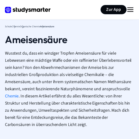
Karteikarten erstellen
Seite zusammenfassen
Zur App
Schule
Chemie
Organische Chemie
Ameisensäure
Ameisensäure
Wusstest du, dass ein winziger Tropfen Ameisensäure für viele
Lebewesen eine mächtige Waffe oder ein raffinierter Überlebensvorteil
sein kann? Von den Abwehrmechanismen der Ameise bis zur
industriellen Großproduktion als vielseitige Chemikalie – die
Ameisensäure, auch unter ihrem systematischen Namen Methansäure
bekannt, vereint faszinierende Naturphänomene und anspruchsvolle
Chemie
. In diesem Artikel erfährst du alles Wesentliche: von ihrer
Struktur und Herstellung über charakteristische Eigenschaften bis hin
zu Anwendungen, Umweltaspekten und Sicherheitsfragen. Mach dich
bereit für eine Entdeckungsreise, die das Bekannteste der
Carbonsäuren in überraschendem Licht zeigt.