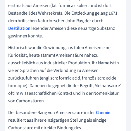
erstmals aus Ameisen (lat. formica) isoliert und ist dort
Bestandteil des Wehrsekrets. Die Entdeckung gelang 1671
dem britischen Naturforscher John Ray, der durch
Destillation
lebender Ameisen diese neuartige Substanz
gewinnen konnte.
Historisch war die Gewinnung aus toten Ameisen eine
Kuriosität, heute stammt Ameisensäure nahezu
ausschließlich aus industrieller Produktion. Ihr Name ist in
vielen Sprachen auf die Verbindung zu Ameisen
zurückzuführen (englisch: formic acid, französisch: acide
formique). Daneben begegnet dir der Begriff ‚Methansäure‘
oft im wissenschaftlichen Kontext und in der Nomenklatur
von Carbonsäuren.
Der besondere Rang von Ameisensäure in der
Chemie
resultiert aus ihrer einzigartigen Stellung als einzige
Carbonsäure mit direkter Bindung des