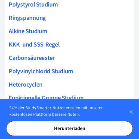
Polystyrol Studium
Ringspannung
Alkine Studium
KKK- und SSS-Regel
Carbonsäureester
Polyvinylchlorid Studium
Heterocyclen
Funktionelle Gruppe Studium
94% der StudySmarter-Nutzer erzielen mit unserer
Silikone Studium
kostenlosen Plattform bessere Noten.
Aminogruppe Studium
Herunterladen
Verseifung Studium