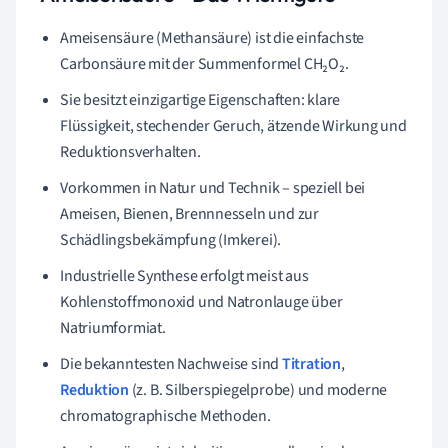
Ameisensäure (Methansäure) ist die einfachste
Carbonsäure mit der Summenformel CH₂O₂.
Sie besitzt einzigartige Eigenschaften: klare
Flüssigkeit, stechender Geruch, ätzende Wirkung und
Reduktionsverhalten.
Vorkommen in Natur und Technik – speziell bei
Ameisen, Bienen, Brennnesseln und zur
Schädlingsbekämpfung (Imkerei).
Industrielle Synthese erfolgt meist aus
Kohlenstoffmonoxid und Natronlauge über
Natriumformiat.
Die bekanntesten Nachweise sind
Titration
,
Reduktion
(z. B. Silberspiegelprobe) und moderne
chromatographische Methoden.