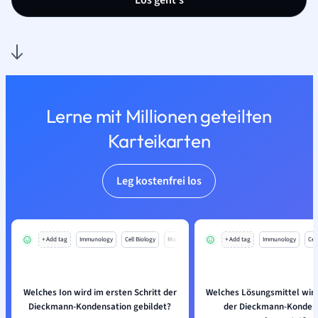
Los geht’s
Lerne mit Millionen geteilten
Karteikarten
Leg kostenfrei los
+ Add tag
Immunology
Cell Biology
Mo
+ Add tag
Immunology
Cell
Welches Ion wird im ersten Schritt der
Welches Lösungsmittel wird
Dieckmann-Kondensation gebildet?
der Dieckmann-Konden