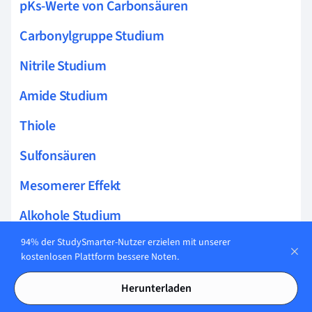
pKs-Werte von Carbonsäuren
Carbonylgruppe Studium
Nitrile Studium
Amide Studium
Thiole
Sulfonsäuren
Mesomerer Effekt
Alkohole Studium
94% der StudySmarter-Nutzer erzielen mit unserer
Halbacetal Studium
kostenlosen Plattform bessere Noten.
Schutzgruppen
Herunterladen
Induktiver Effekt