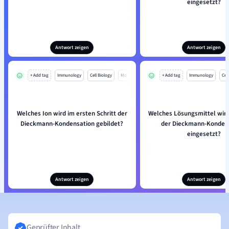
eingesetzt?
Antwort zeigen
Antwort zeigen
+ Add tag
Immunology
Cell Biology
Mo
+ Add tag
Immunology
Cell
Welches Ion wird im ersten Schritt der
Welches Lösungsmittel wird
Dieckmann-Kondensation gebildet?
der Dieckmann-Konden
eingesetzt?
Antwort zeigen
Antwort zeigen
Geprüfter Inhalt