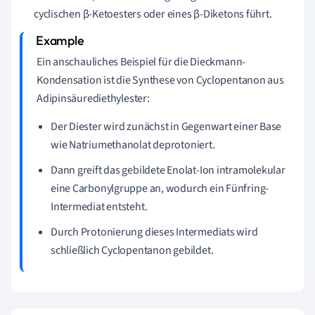
cyclischen β-Ketoesters oder eines β-Diketons führt.
Ein anschauliches Beispiel für die Dieckmann-
Kondensation ist die Synthese von Cyclopentanon aus
Adipinsäurediethylester:
Der Diester wird zunächst in Gegenwart einer Base
wie Natriumethanolat deprotoniert.
Dann greift das gebildete Enolat-Ion intramolekular
eine Carbonylgruppe an, wodurch ein Fünfring-
Intermediat entsteht.
Durch Protonierung dieses Intermediats wird
schließlich Cyclopentanon gebildet.