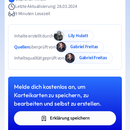
Letzte Aktualisierung: 28.03.2024
9 Minuten Lesezeit
Lily Hulatt
Inhalte erstellt durch
Gabriel Freitas
Quellen
überprüft von
Gabriel Freitas
Inhaltsqualität geprüft von
Melde dich kostenlos an, um
Karteikarten zu speichern, zu
bearbeiten und selbst zu erstellen.
Erklärung speichern