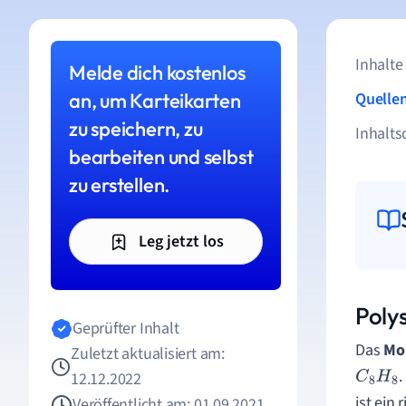
Inhalte
Melde dich kostenlos
an, um Karteikarten
Quelle
zu speichern, zu
Inhalts
bearbeiten und selbst
zu erstellen.
Leg jetzt los
Poly
Geprüfter Inhalt
Das
Mo
Zuletzt aktualisiert am:
.
12.12.2022
C
8
H
8
ist ein
Veröffentlicht am: 01.09.2021