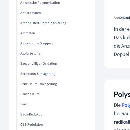
Anionische Polymerisation
Antiaromaten
Abb 2: Stru
Arndt-Eistert-Homologisierung
In der 
Aromaten
Das kle
Auxochrome Gruppen
die Anz
Doppelb
Azofarbstoffe
Baeyer-Villiger-Oxidation
Beckmann-Umlagerung
Benzilsäure-Umlagerung
Polys
Benzoesäure
Die
Pol
Benzol
bei Rau
Birch-Reduktion
radikal
CBS-Reduktion