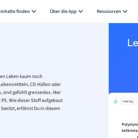
Karteikarten erstellen
Seite zusammenfassen
inhalte finden
Über die App
Ressourcen
Le
ichen Leben kaum noch
Lebensmitteln, CD-Hüllen oder
, sind gefühlt grenzenlos. Hier
z PS. Wie dieser Stoff aufgebaut
+ Add tag
besitzt, erfährst Du in diesem
Polystyro
teilkrist