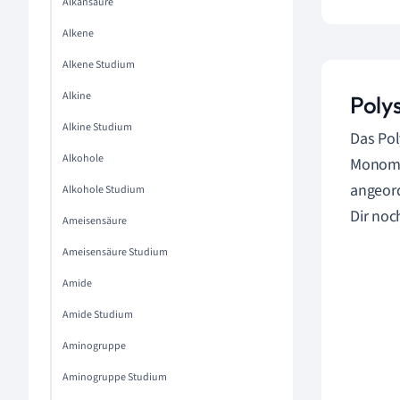
Alkansäure
Alkene
Alkene Studium
Alkine
Poly
Alkine Studium
Das Pol
Alkohole
Monomer
angeord
Alkohole Studium
Dir noc
Ameisensäure
Ameisensäure Studium
Amide
Amide Studium
Aminogruppe
Aminogruppe Studium