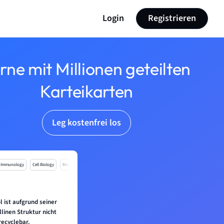
Login
Registrieren
rne mit Millionen geteilten
Karteikarten
Leg kostenfrei los
Immunology
Cell Biology
Mo
l ist aufgrund seiner
allinen Struktur nicht
recyclebar.