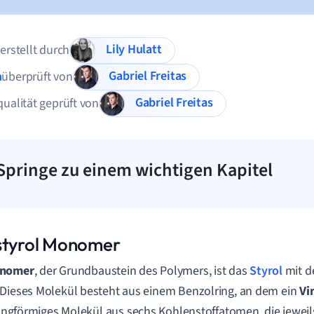
Lily Hulatt
 erstellt durch
Gabriel Freitas
n
überprüft von
Gabriel Freitas
qualität geprüft von
Springe zu einem wichtigen Kapitel
styrol Monomer
nomer
, der Grundbaustein des Polymers, ist das
Styrol
mit 
 Dieses Molekül besteht aus einem Benzolring, an dem ein
Vi
 ringförmiges Molekül aus sechs Kohlenstoffatomen, die jewei