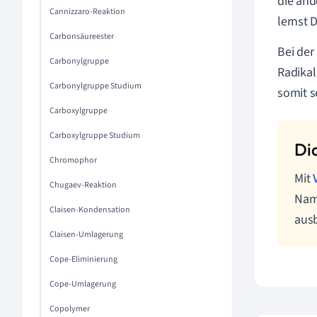
die an
Cannizzaro-Reaktion
lernst 
Carbonsäureester
Bei der
Carbonylgruppe
Radikal
Carbonylgruppe Studium
somit se
Carboxylgruppe
Carboxylgruppe Studium
Chromophor
Mit
Chugaev-Reaktion
Nam
Claisen-Kondensation
aus
Claisen-Umlagerung
Cope-Eliminierung
Cope-Umlagerung
Copolymer