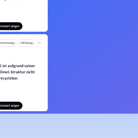
Antwort zeigen
Immunology
Cell Biology
Mo
l ist aufgrund seiner
allinen Struktur nicht
recyclebar.
Antwort zeigen