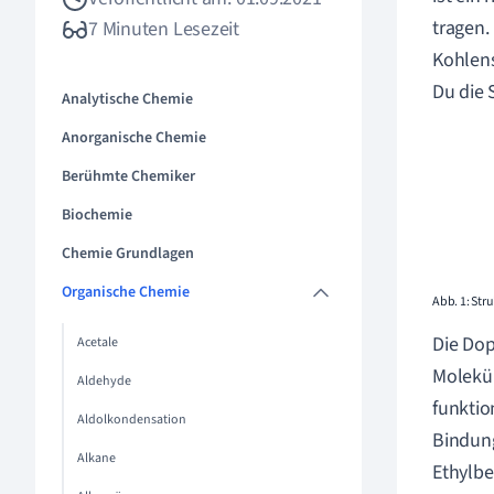
tragen.
7 Minuten Lesezeit
Kohlens
Du die
Analytische Chemie
Anorganische Chemie
Berühmte Chemiker
Biochemie
Chemie Grundlagen
Organische Chemie
Abb. 1: Str
Die Dop
Acetale
Molekül
Aldehyde
funktio
Aldolkondensation
Bindung
Alkane
Ethylb