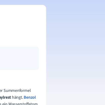
der Summenformel
nylrest
hängt.
Benzol
ls ein Wasserstoffatom