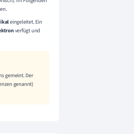
onisch). Im Folgenden
nen.
ikal
eingeleitet. Ein
ektron
verfügt und
ms gemeint. Der
enzen genannt)