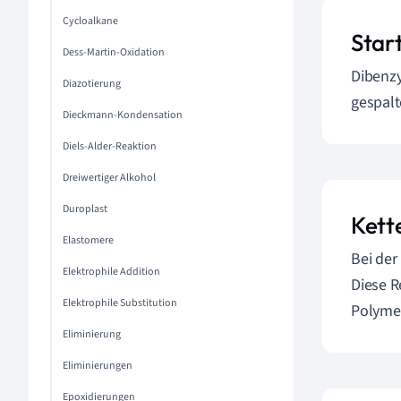
Cycloalkane
Star
Dess-Martin-Oxidation
Dibenzy
Diazotierung
gespalt
Dieckmann-Kondensation
Diels-Alder-Reaktion
Dreiwertiger Alkohol
Duroplast
Kett
Elastomere
Bei der
Elektrophile Addition
Diese R
Elektrophile Substitution
Polymer
Eliminierung
Eliminierungen
Epoxidierungen