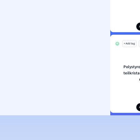
+ Add tag
Polystyro
teilkrist