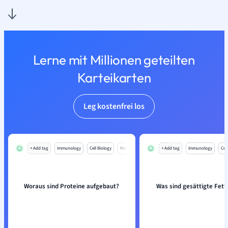
Lerne mit Millionen geteilten
Karteikarten
Leg kostenfrei los
+ Add tag
Immunology
Cell Biology
Mo
+ Add tag
Immunology
Cell
Woraus sind Proteine aufgebaut?
Was sind gesättigte Fet