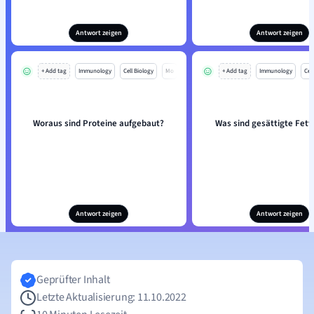
Antwort zeigen
Antwort zeigen
+ Add tag
Immunology
Cell Biology
Mo
+ Add tag
Immunology
Cell
Woraus sind Proteine aufgebaut?
Was sind gesättigte Fet
Antwort zeigen
Antwort zeigen
Geprüfter Inhalt
Letzte Aktualisierung: 11.10.2022