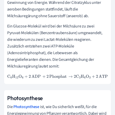
Gewinnung von Energie. Während der Citratzyklus unter
aeroben Bedingungen stattfindet, läuft die
Milchsäuregärung ohne Sauerstoff (anaerob) ab.
Ein Glucose-Molekül wird bei der Milchsäure zu zwei
Pyruvat-Molekülen (Benzentraubensäure) umgewandelt,
die wiederum zu zwei Lactat-Molekülen reagieren.
Zusätzlich entstehen zwei ATP-Moleküle
(Adenosintriphosphat), die Lebewesen als
Energielieferanten dienen. Die Gesamtgleichung der
Milchsäuregärung lautet somit:
C
6
H
12
O
6
+
2
ADP
+
2
Phosphat
→
2
C
3
H
6
O
3
+
2
ATP
Photosynthese
Die
Photosynthese
ist, wie Du sicherlich weißt, für die
Energiegewinnung von Pflanzen verantwortlich. Dabei wird