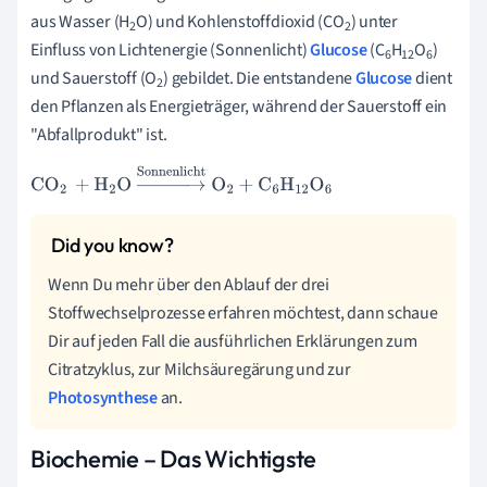
aus Wasser (H
O) und Kohlenstoffdioxid (CO
) unter
2
2
Einfluss von Lichtenergie (Sonnenlicht)
Glucose
(C
H
O
)
6
12
6
und Sauerstoff (O
) gebildet. Die entstandene
Glucose
dient
2
den Pflanzen als Energieträger, während der Sauerstoff ein
"Abfallprodukt" ist.
CO
2
+
H
2
O
→
Sonnenlicht
O
2
+
C
6
H
12
O
6
Wenn Du mehr über den Ablauf der drei
Stoffwechselprozesse erfahren möchtest, dann schaue
Dir auf jeden Fall die ausführlichen Erklärungen zum
Citratzyklus, zur Milchsäuregärung und zur
Photosynthese
an.
Biochemie – Das Wichtigste