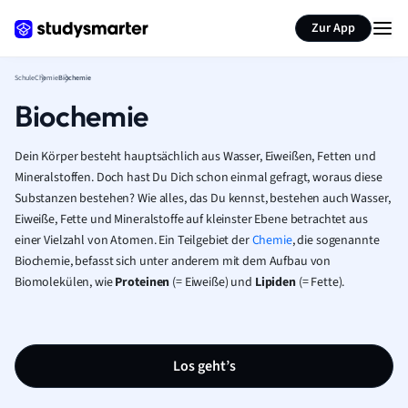
Karteikarten erstellen
Seite zusammenfassen
Zur App
Schule
Chemie
Biochemie
Biochemie
Dein Körper besteht hauptsächlich aus Wasser, Eiweißen, Fetten und
Mineralstoffen. Doch hast Du Dich schon einmal gefragt, woraus diese
Substanzen bestehen? Wie alles, das Du kennst, bestehen auch Wasser,
Eiweiße, Fette und Mineralstoffe auf kleinster Ebene betrachtet aus
einer Vielzahl von Atomen. Ein Teilgebiet der
Chemie
, die sogenannte
Biochemie, befasst sich unter anderem mit dem Aufbau von
Biomolekülen, wie
Proteinen
(= Eiweiße) und
Lipiden
(= Fette).
Los geht’s