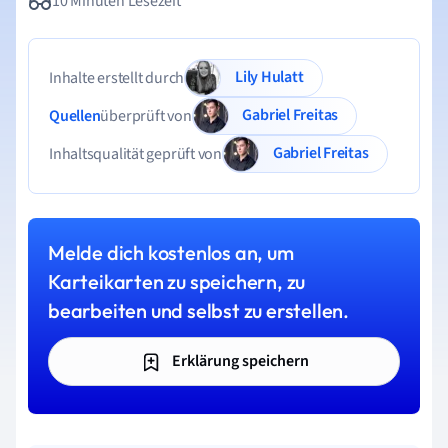
10 Minuten Lesezeit
Lily Hulatt
Inhalte erstellt durch
Gabriel Freitas
Quellen
überprüft von
Gabriel Freitas
Inhaltsqualität geprüft von
Melde dich kostenlos an, um
Karteikarten zu speichern, zu
bearbeiten und selbst zu erstellen.
Erklärung speichern