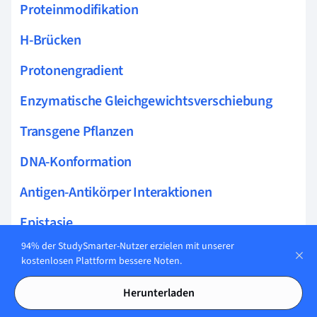
Proteinmodifikation
H-Brücken
Protonengradient
Enzymatische Gleichgewichtsverschiebung
Transgene Pflanzen
DNA-Konformation
Antigen-Antikörper Interaktionen
Epistasie
94% der StudySmarter-Nutzer erzielen mit unserer
Zellpolarität
kostenlosen Plattform bessere Noten.
Thioredoxin-System
Herunterladen
Enzymatik