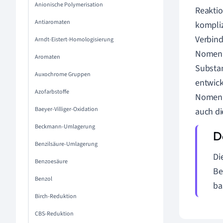
Anionische Polymerisation
Reaktio
Antiaromaten
kompliz
Verbind
Arndt-Eistert-Homologisierung
Nomenkl
Aromaten
Substan
Auxochrome Gruppen
entwick
Azofarbstoffe
Nomenkl
Baeyer-Villiger-Oxidation
auch di
Beckmann-Umlagerung
Benzilsäure-Umlagerung
Di
Benzoesäure
Be
Benzol
ba
Birch-Reduktion
CBS-Reduktion