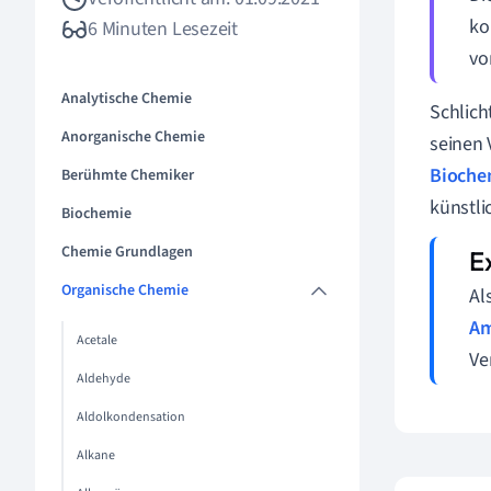
ko
6 Minuten Lesezeit
vo
Analytische Chemie
Schlich
Anorganische Chemie
seinen 
Bioche
Berühmte Chemiker
künstli
Biochemie
Chemie Grundlagen
Organische Chemie
Al
Am
Acetale
Ve
Aldehyde
Aldolkondensation
Alkane