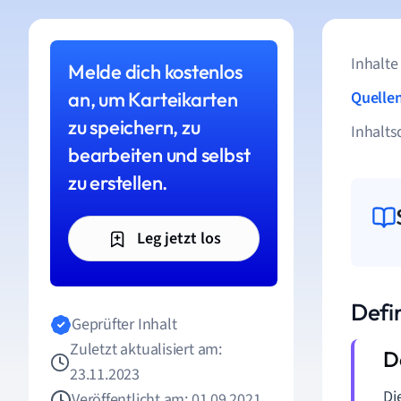
Inhalte
Melde dich kostenlos
an, um Karteikarten
Quelle
zu speichern, zu
Inhalts
bearbeiten und selbst
zu erstellen.
Leg jetzt los
Defi
Geprüfter Inhalt
Zuletzt aktualisiert am:
23.11.2023
Di
Veröffentlicht am: 01.09.2021