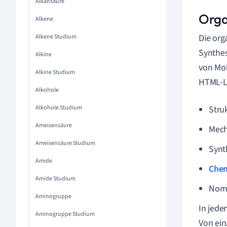
Alkansäure
Orga
Alkene
Die org
Alkene Studium
Synthe
Alkine
von Mol
Alkine Studium
HTML-Li
Alkohole
Alkohole Studium
Stru
Ameisensäure
Mech
Ameisensäure Studium
Synt
Amide
Chem
Amide Studium
Nome
Aminogruppe
In jede
Aminogruppe Studium
Von ein