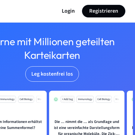
Login
Registrieren
rne mit Millionen geteilten
Karteikarten
Leg kostenfrei los
Immunology
Cell Biology
Mo
+ Add tag
Immunology
Cell Biology
Mo
n Informationen erhältst
Die ... nimmt die ... als Grundlage und
 eine Summenformel?
ist eine vereinfachte Darstellungsform
b
für organische Moleküle. Die Zick-