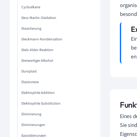
organi
Cycloalkane
besonde
Dess-Martin-Oxidation
Diazotierung
Ei
Dieckmann-Kondensation
be
Diels-Alder-Reaktion
en
Dreiwertiger Alkohol
Duroplast
Elastomere
Elektrophile Addition
Funk
Elektrophile Substitution
Eliminierung
Eines d
Sie sin
Eliminierungen
Eigensc
Epoxidierungen