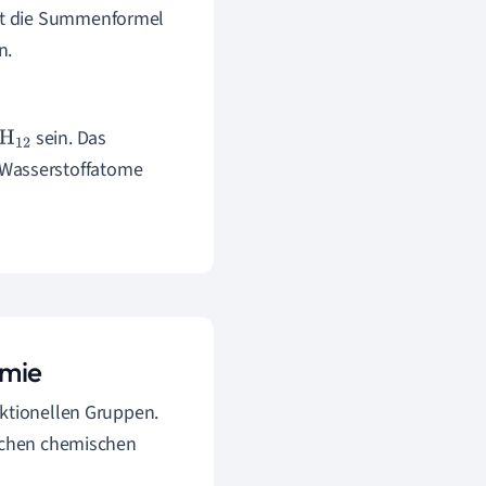
st die Summenformel
n.
sein. Das
H
12
 Wasserstoffatome
emie
nktionellen Gruppen.
ischen chemischen