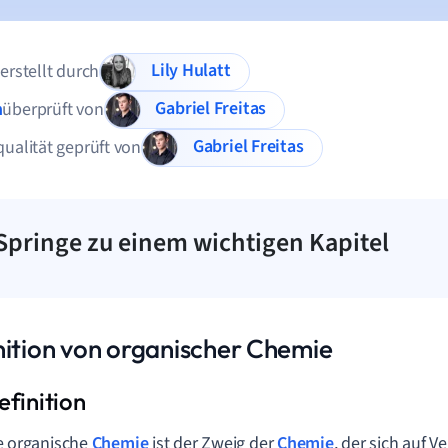
Lily Hulatt
 erstellt durch
Gabriel Freitas
n
überprüft von
Gabriel Freitas
qualität geprüft von
Springe zu einem wichtigen Kapitel
nition von organischer Chemie
e organische
Chemie
ist der Zweig der
Chemie
, der sich auf 