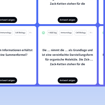
Zack-Ketten stehen für die
Kohlenstoffketten und bei der
Darstellung werden ausschließlich die
von ... verschiedenen Substituenten
Antwort zeigen
Antwort zeigen
gekennzeichnet.
Immunology
Cell Biology
Mo
+ Add tag
Immunology
Cell Biology
Mo
n Informationen erhältst
Die ... nimmt die ... als Grundlage und
 eine Summenformel?
ist eine vereinfachte Darstellungsform
b
für organische Moleküle. Die Zick-
Zack-Ketten stehen für die
Kohlenstoffketten und bei der
Darstellung werden ausschließlich die
von ... verschiedenen Substituenten
Antwort zeigen
Antwort zeigen
gekennzeichnet.