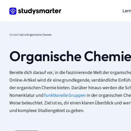
Lern
Schule
Chemie
Organische Chemie
Organische Chemi
Bereite dich darauf vor, in die faszinierende Welt der organisc
Online-Artikel wird dir eine grundlegende, verständliche Einfüh
der organischen Chemie bieten. Darüber hinaus werden die S
Nomenklatur und
funktionelle Gruppen
in der organischen Ch
Weise beleuchtet. Ziel ist es, dir einen klaren Überblick und wertv
und komplexe Studiengebiet zu geben.