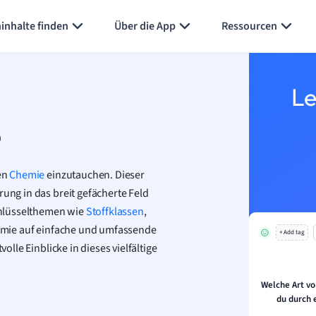
Karteikarten erstellen
Seite zusammenfassen
inhalte finden
Über die App
Ressourcen
Le
e
hen
Chemie
einzutauchen. Dieser
rung in das breit gefächerte Feld
chlüsselthemen wie
Stoffklassen
,
emie auf einfache und umfassende
+ Add tag
olle Einblicke in dieses vielfältige
Welche Art vo
du durch