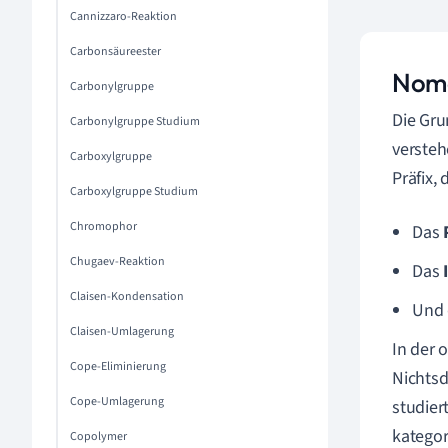
Cannizzaro-Reaktion
Carbonsäureester
Nome
Carbonylgruppe
Die Gru
Carbonylgruppe Studium
versteh
Carboxylgruppe
Präfix,
Carboxylgruppe Studium
Chromophor
Das
Chugaev-Reaktion
Das
Claisen-Kondensation
Und
Claisen-Umlagerung
In der 
Cope-Eliminierung
Nichtsd
Cope-Umlagerung
studiert
kategor
Copolymer