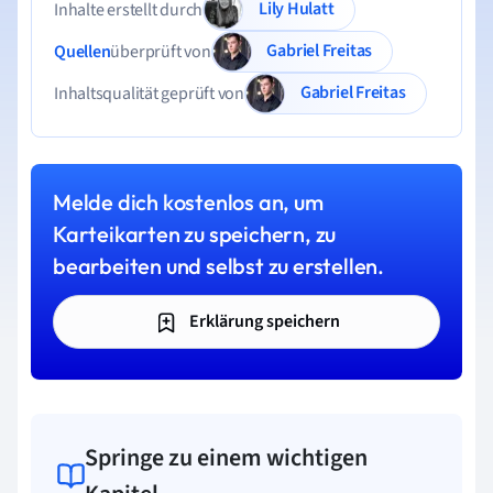
Lily Hulatt
Inhalte erstellt durch
Gabriel Freitas
Quellen
überprüft von
Gabriel Freitas
Inhaltsqualität geprüft von
Melde dich kostenlos an, um
Karteikarten zu speichern, zu
bearbeiten und selbst zu erstellen.
Erklärung speichern
Springe zu einem wichtigen