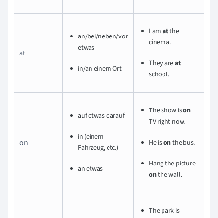
I am
at
the
an/bei/neben/vor
cinema.
etwas
at
They are
at
in/an einem Ort
school.
The show is
on
auf etwas darauf
TV right now.
in (einem
on
He is
on
the bus.
Fahrzeug, etc.)
Hang the picture
an etwas
on
the wall.
The park is