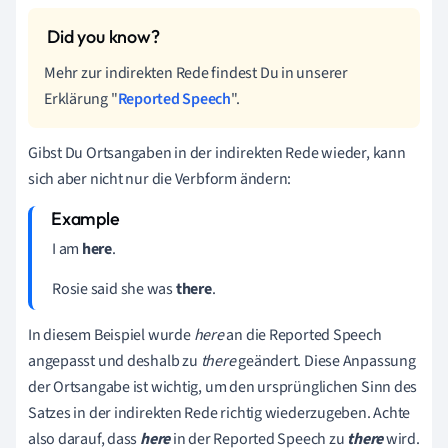
Mehr zur indirekten Rede findest Du in unserer
Erklärung "
Reported Speech
".
Gibst Du Ortsangaben in der indirekten Rede wieder, kann
sich aber nicht nur die Verbform ändern:
I am
here
.
Rosie said she was
there
.
In diesem Beispiel wurde
h
ere
an die Reported Speech
angepasst und deshalb zu
there
geändert. Diese Anpassung
der Ortsangabe ist wichtig, um den ursprünglichen Sinn des
Satzes in der indirekten Rede richtig wiederzugeben. Achte
also darauf, dass
here
in der Reported Speech
zu
there
wird.