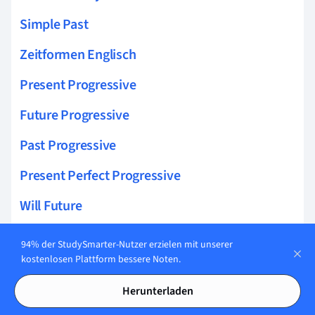
Simple Past
Zeitformen Englisch
Present Progressive
Future Progressive
Past Progressive
Present Perfect Progressive
Will Future
Going to Future
94% der StudySmarter-Nutzer erzielen mit unserer
kostenlosen Plattform bessere Noten.
Past Perfect Progressive
Herunterladen
Linking Words Englisch