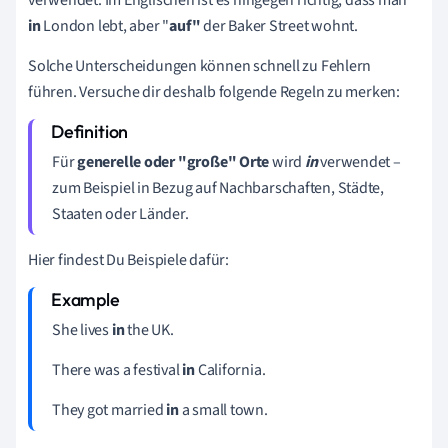
in
London lebt, aber "
auf"
der Baker Street wohnt.
Solche Unterscheidungen können schnell zu Fehlern
führen. Versuche dir deshalb folgende Regeln zu merken:
Für
generelle oder "große" Orte
wird
in
verwendet –
zum Beispiel in Bezug auf Nachbarschaften, Städte,
Staaten oder Länder.
Hier findest Du Beispiele dafür:
She lives
in
the UK.
There was a festival
in
California.
They got married
in
a small town.