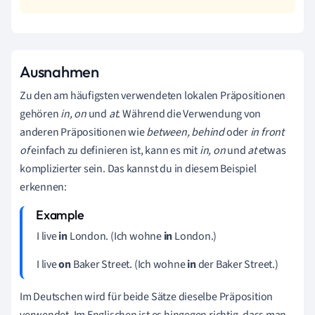
Ausnahmen
Zu den am häufigsten verwendeten lokalen Präpositionen
gehören
in, on
und
at
. Während die Verwendung von
anderen Präpositionen wie
between, behind
oder
in front
of
einfach zu definieren ist, kann es mit
in, on
und
at
etwas
komplizierter sein. Das kannst du in diesem Beispiel
erkennen:
I live
in
London. (Ich wohne
in
London.)
I live
on
Baker Street. (Ich wohne
in
der Baker Street.)
Im Deutschen wird für beide Sätze dieselbe Präposition
verwendet. Im Englischen ist es hingegen richtig, dass man