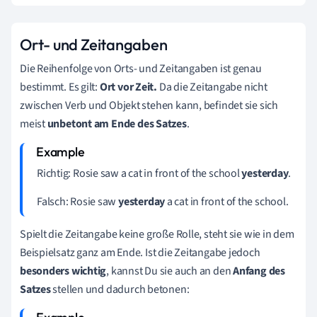
Ort- und Zeitangaben
Die Reihenfolge von Orts- und Zeitangaben ist genau
bestimmt. Es gilt:
Ort vor Zeit.
Da die Zeitangabe nicht
zwischen Verb und Objekt stehen kann, befindet sie sich
meist
unbetont am Ende des Satzes
.
Richtig: Rosie saw a cat in front of the school
yesterday
.
Falsch: Rosie saw
yesterday
a cat in front of the school.
Spielt die Zeitangabe keine große Rolle, steht sie wie in dem
Beispielsatz ganz am Ende. Ist die Zeitangabe jedoch
besonders wichtig
, kannst Du sie auch an den
Anfang des
Satze
s
stellen und dadurch betonen: