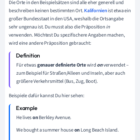
Die Orte in den Beispielsätzen sind alle eher generell und
beschreiben keinen bestimmten Ort.
Kalifornien
ist etwa ein
großer Bundesstaat in den USA, weshalb die Ortsangabe
sehr ungenau ist. Du musst also die Präposition
in
verwenden. Möchtest Du spezifischere Angaben machen,
wird eine andere Präposition gebraucht:
Für etwas
genauer definierte Ort
e
wird
on
verwendet –
zum Beispiel für Straßen/Alleen und Inseln, aber auch
größere Verkehrsmittel (Bus, Zug, Boot).
Beispiele dafür kannst Du hier sehen:
He lives
on
Berkley Avenue.
We bought a summer house
on
Long Beach Island.