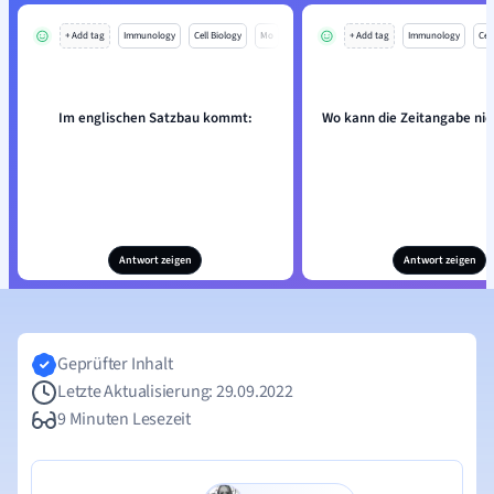
+ Add tag
Immunology
Cell Biology
Mo
+ Add tag
Immunology
Cell
Im englischen Satzbau kommt:
Wo kann die Zeitangabe nic
Antwort zeigen
Antwort zeigen
Geprüfter Inhalt
Letzte Aktualisierung: 29.09.2022
9 Minuten Lesezeit