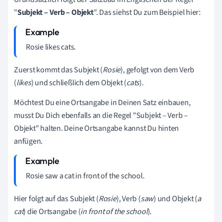
"
Subjekt – Verb – Objekt
". Das siehst Du zum Beispiel hier:
Rosie likes cats.
Zuerst kommt das Subjekt (
Rosie
), gefolgt von dem Verb
(
likes
) und schließlich dem Objekt (
cats
).
Möchtest Du eine Ortsangabe in Deinen Satz einbauen,
musst Du Dich ebenfalls an die Regel "Subjekt – Verb –
Objekt" halten. Deine Ortsangabe kannst Du hinten
anfügen.
Rosie saw a cat in front of the school.
Hier folgt auf das Subjekt (
Rosie
), Verb (
saw
) und Objekt (
a
cat
) die Ortsangabe (
in front of the school
).