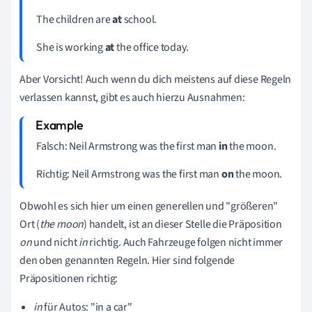
The children are
at
school.
She is working
at
the office today.
Aber Vorsicht! Auch wenn du dich meistens auf diese Regeln
verlassen kannst, gibt es auch hierzu Ausnahmen:
Falsch: Neil Armstrong was the first man
in
the moon.
Richtig: Neil Armstrong was the first man
on
the moon.
Obwohl es sich hier um einen generellen und "größeren"
Ort (
the moon
) handelt, ist an dieser Stelle die Präposition
on
und nicht
in
richtig. Auch Fahrzeuge folgen nicht immer
den oben genannten Regeln. Hier sind folgende
Präpositionen richtig:
in
für Autos: "in a car"