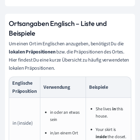
Ortsangaben Englisch – Liste und
Beispiele
Um einen Ort im Englischen anzugeben, benötigst Du die
lokalen Präpositionen
bzw. die Präpositionen des Ortes.
Hier findest Du eine kurze Übersicht zu häufig verwendeten
lokalen Präpositionen.
Englische
Verwendung
Beispiele
Präposition
She lives
in
this
in oder an etwas
house.
sein
in (inside)
Your skirt is
in/an einem Ort
inside
the closet.