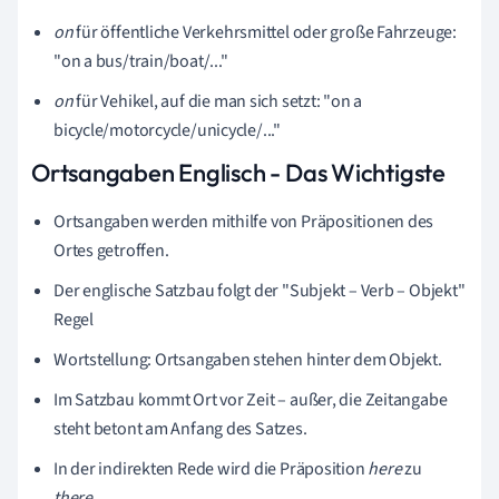
on
für öffentliche Verkehrsmittel oder große Fahrzeuge:
"on a bus/train/boat/..."
on
für Vehikel, auf die man sich setzt: "on a
bicycle/motorcycle/unicycle/..."
Ortsangaben Englisch - Das Wichtigste
Ortsangaben werden mithilfe von Präpositionen des
Ortes getroffen.
Der englische Satzbau folgt der "Subjekt – Verb – Objekt"
Regel
Wortstellung: Ortsangaben stehen hinter dem Objekt.
Im Satzbau kommt Ort vor Zeit – außer, die Zeitangabe
steht betont am Anfang des Satzes.
In der indirekten Rede wird die Präposition
here
zu
there
.