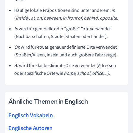
Häufige lokale Präpositionen sind unter anderem:
in
(
inside
),
at
,
on
,
between
,
in front of
,
behind
,
opposite.
In
wird für generelle oder "große" Orte verwendet
(Nachbarschaften, Städte, Staaten oder Länder).
On
wird für etwas genauer definierte Orte verwendet
(Straßen/Alleen, Inseln und auch größere Fahrzeuge).
At
wird für klar bestimmte Orte verwendet (Adressen
oder spezifische Orte wie
home, school, office,...).
Ähnliche Themen in Englisch
Englisch Vokabeln
Englische Autoren