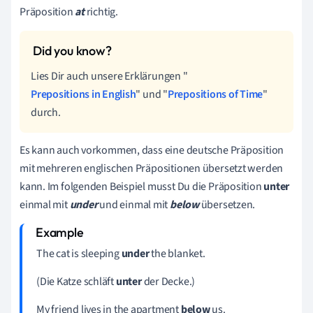
Präposition
at
richtig.
Lies Dir auch unsere Erklärungen "
Prepositions in English
" und "
Prepositions of Time
"
durch.
Es kann auch vorkommen, dass eine deutsche Präposition
mit mehreren englischen Präpositionen übersetzt werden
kann. Im folgenden Beispiel musst Du die Präposition
unter
einmal mit
under
und einmal mit
below
übersetzen.
The cat is sleeping
under
the blanket.
(Die Katze schläft
unter
der Decke.)
My friend lives in the apartment
below
us.