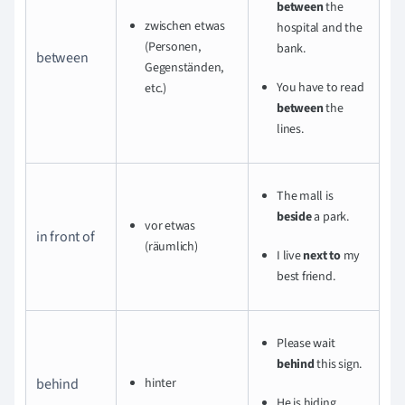
between
the
zwischen etwas
hospital and the
(Personen,
bank.
between
Gegenständen,
You have to read
etc.)
between
the
lines.
The mall is
beside
a park.
vor etwas
in front of
(räumlich)
I live
next to
my
best friend.
Please wait
behind
this sign.
behind
hinter
He is hiding