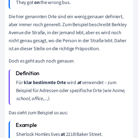
They got
on
the wrong bus.
Die hier genannten Orte sind ein wenig genauer definiert,
aber immer noch generell. Zum Beispiel beschreibt Berkley
Avenue die Straße, in der jemand lebt, aber es wird noch
nicht genau gesagt, wo die Person in der Straße lebt. Daher
ist an dieser Stelle
on
die richtige Präposition.
Doch es geht auch noch genauer.
Für
klar bestimmte Orte
wird
at
verwendet – zum
Beispiel für Adressen oder spezifische Orte (wie
home,
school, office,...).
Das sieht zum Beispiel so aus:
Sherlock Homles lives
at
221B Baker Street.