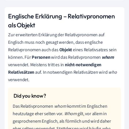
Englische Erklärung – Relativpronomen
als Objekt
Zur erweiterten Erklärung der Relativpronomen auf
Englisch muss noch gesagt werden, dass englische
Relativpronomen auch das
Objekt
eines Relativsatzes sein
können. Für
Personen
wird das Relativpronomen
whom
verwendet. Meistens tritt es in
nicht-notwendigen
Relativsätzen
auf. In notwendigen Relativsätzen wird
who
verwendet.
Das Relativpronomen
whom
kommt im Englischen
heutzutage eher selten vor.
Whom
gilt, vor allem in
gesprochenem Englisch, als förmlich und wird daher
eher selten verwendet. Stattdessen wird häufig
who