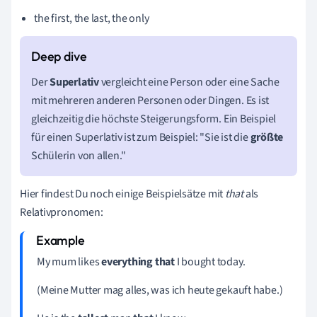
the first, the last, the only
Der
Superlativ
vergleicht eine Person oder eine Sache
mit mehreren anderen Personen oder Dingen. Es ist
gleichzeitig die höchste Steigerungsform. Ein Beispiel
für einen Superlativ ist zum Beispiel: "Sie ist die
größte
Schülerin von allen."
Hier findest Du noch einige Beispielsätze mit
that
als
Relativpronomen:
My mum likes
e
verything that
I bought today.
(Meine Mutter mag alles, was ich heute gekauft habe.)