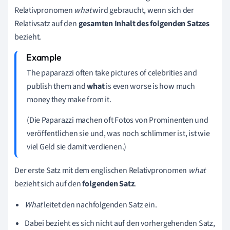
Relativpronomen
what
wird gebraucht, wenn sich der
Relativsatz auf den
gesamten Inhalt des folgenden Satzes
bezieht.
The paparazzi often take pictures of celebrities and
publish them and
what
is even worse is how much
money they make from it.
(Die Paparazzi machen oft Fotos von Prominenten und
veröffentlichen sie und, was noch schlimmer ist, ist wie
viel Geld sie damit verdienen.)
Der erste Satz mit dem englischen Relativpronomen
what
bezieht sich auf den
folgenden
Satz
.
What
leitet den nachfolgenden Satz ein.
Dabei bezieht es sich nicht auf den vorhergehenden Satz,