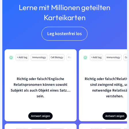
Lerne mit Millionen geteilten
Karteikarten
Leg kostenfrei los
+ Add tag
Immunology
Cell Biology
Mo
+ Add tag
Immunology
Cell
Richtig oder falsch?Englische
Richtig oder falsch?Relat
Relativpronomen können sowohl
sind zwingend nötig, um
Subjekt als auch Objekt eines Satzes
notwendige Relativsät
sein.
verstehen.
Antwort zeigen
Antwort zeigen