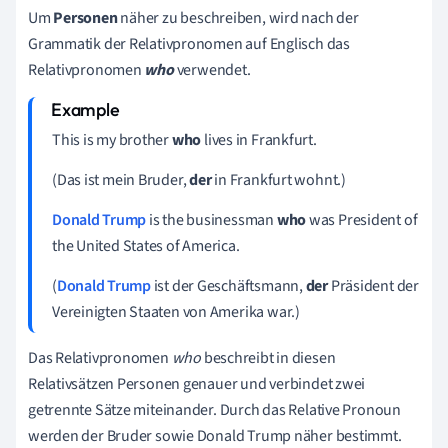
Um
Personen
näher zu beschreiben, wird nach der
Grammatik der Relativpronomen auf Englisch das
Relativpronomen
who
verwendet.
This is my brother
who
lives in Frankfurt.
(Das ist mein Bruder,
der
in Frankfurt wohnt.)
Donald Trump
is the businessman
who
was President of
the United States of America.
(
Donald Trump
ist der Geschäftsmann,
der
Präsident der
Vereinigten Staaten von Amerika war.)
Das Relativpronomen
who
beschreibt in diesen
Relativsätzen Personen genauer und verbindet zwei
getrennte Sätze miteinander. Durch das Relative Pronoun
werden der Bruder sowie Donald Trump näher bestimmt.