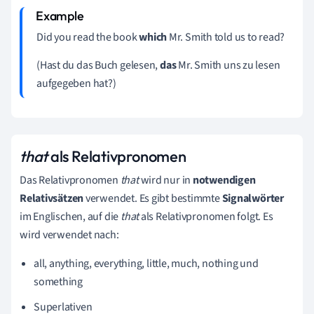
Did you read the book
which
Mr. Smith told us to read?
(Hast du das Buch gelesen,
das
Mr. Smith uns zu lesen
aufgegeben hat?)
that
als Relativpronomen
Das Relativpronomen
that
wird nur in
notwendigen
Relativsätzen
verwendet. Es gibt bestimmte
Signalwörter
im Englischen, auf die
that
als Relativpronomen folgt. Es
wird verwendet nach:
all, anything, everything, little, much, nothing und
something
Superlativen