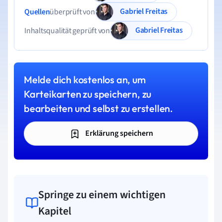
Gabriel Freitas
Quellen
überprüft von
Gabriel Freitas
Inhaltsqualität geprüft von
Melde dich kostenlos an, um
Karteikarten zu speichern, zu
bearbeiten und selbst zu erstellen.
Erklärung speichern
Springe zu einem wichtigen
Kapitel