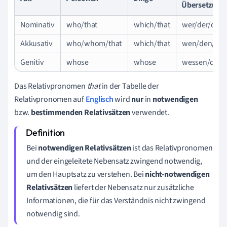
Übersetzung
Nominativ
who/that
which/that
wer/der/die/
Akkusativ
who/whom/that
which/that
wen/den/die
Genitiv
whose
whose
wessen/dess
Das Relativpronomen
that
in der Tabelle der
Relativpronomen auf
Englisch
wird
nur
in
notwendigen
bzw.
bestimmenden
Relativsätzen
verwendet.
Bei
notwendigen Relativsätzen
ist das Relativpronomen
und der eingeleitete Nebensatz zwingend notwendig,
um den Hauptsatz zu verstehen. Bei
nicht-notwendigen
Relativsätzen
liefert der Nebensatz nur zusätzliche
Informationen, die für das Verständnis nicht zwingend
notwendig sind.