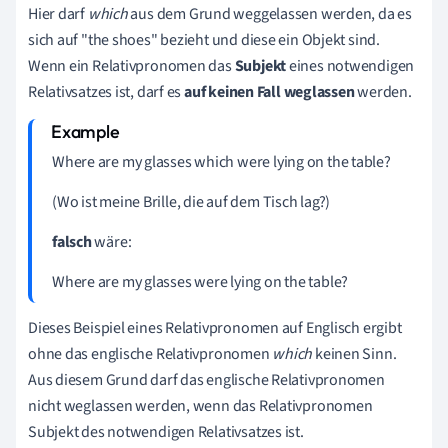
Hier darf
which
aus dem Grund weggelassen werden, da es
sich auf "the shoes" bezieht und diese ein Objekt sind.
Wenn ein Relativpronomen das
Subjekt
eines notwendigen
Relativsatzes ist, darf es
auf
keinen
Fall
weglassen
werden.
Where are my glasses which were lying on the table?
(Wo ist meine Brille, die auf dem Tisch lag?)
falsch
wäre:
Where are my glasses were lying on the table?
Dieses Beispiel eines Relativpronomen auf Englisch ergibt
ohne das englische Relativpronomen
which
keinen Sinn.
Aus diesem Grund darf das englische Relativpronomen
nicht weglassen werden, wenn das Relativpronomen
Subjekt des notwendigen Relativsatzes ist.