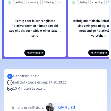
+ Add tag
Immunology
Cell Biology
Mo
+ Add tag
Immunology
Cell
Richtig oder falsch?Englische
Richtig oder falsch?Relat
Relativpronomen können sowohl
sind zwingend nötig, um
Subjekt als auch Objekt eines Satzes
notwendige Relativsät
sein.
verstehen.
Antwort zeigen
Antwort zeigen
Geprüfter Inhalt
Letzte Aktualisierung: 14.10.2022
10 Minuten Lesezeit
Lily Hulatt
Inhalte erstellt durch