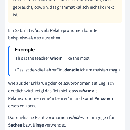
gebraucht, obwohl das grammatikalisch nicht korrekt
ist.
Ein Satz mit
whom
als Relativpronomen könnte
beispielsweise so aussehen:
This is the teacher
whom
I like the most.
(Das ist der/die Lehrer*in,
den/die
ich am meisten mag.)
Wie aus der Erklärung der Relativpronomen auf Englisch
deutlich wird, zeigt das Beispiel, dass
whom
als
Relativpronomen eine*n Lehrer*in und somit
Personen
ersetzen kann.
Das englische Relativpronomen
which
wird hingegen für
Sachen
bzw.
Dinge
verwendet.