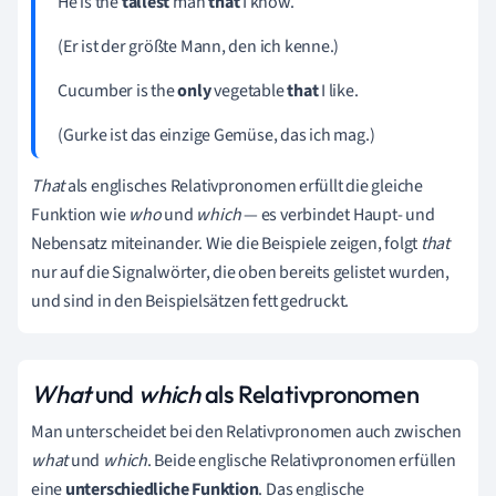
He is the
tallest
man
that
I know.
(Er ist der größte Mann, den ich kenne.)
Cucumber is the
only
vegetable
that
I like.
(Gurke ist das einzige Gemüse, das ich mag.)
That
als englisches Relativpronomen erfüllt die gleiche
Funktion wie
who
und
which
— es
verbindet Haupt- und
Nebensatz miteinander. Wie die Beispiele zeigen, folgt
t
hat
nur auf die Signalwörter, die oben bereits gelistet wurden,
und sind in den Beispielsätzen fett gedruckt.
What
und
which
als Relativpronomen
Man unterscheidet bei den Relativpronomen auch zwischen
what
und
which
. Beide englische Relativpronomen erfüllen
eine
unterschiedliche
Funktion
. Das englische