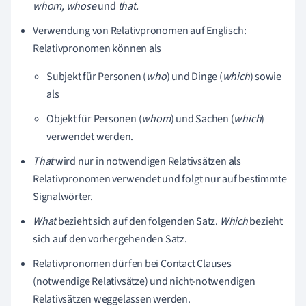
whom, whose
und
that.
Verwendung von Relativpronomen auf Englisch:
Relativpronomen können als
Subjekt für Personen (
who
)
und Dinge (
which
) sowie
als
Objekt für Personen (
whom
) und Sachen (
which
)
verwendet werden.
That
wird nur in notwendigen Relativsätzen als
Relativpronomen verwendet und folgt nur auf bestimmte
Signalwörter.
What
bezieht sich auf den folgenden Satz.
Which
bezieht
sich auf den vorhergehenden Satz.
Relativpronomen dürfen bei Contact Clauses
(notwendige Relativsätze) und nicht-notwendigen
Relativsätzen weggelassen werden.