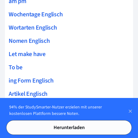
am pm
Wochentage Englisch
Wortarten Englisch
Nomen Englisch
Let make have
To be
ing Form Englisch
Artikel Englisch
Personalpronomen Englisch
94% der StudySmarter-Nutzer erzielen mit unserer
kostenlosen Plattform bessere Noten.
Fragen auf Englisch
Herunterladen
can