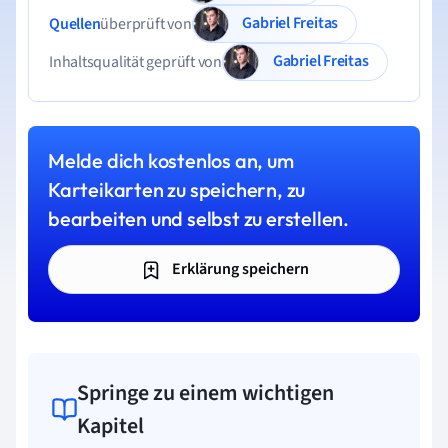
Gabriel Freitas
Quellen
überprüft von
Gabriel Freitas
Inhaltsqualität geprüft von
Melde dich kostenlos an, um
Karteikarten zu speichern, zu
bearbeiten und selbst zu erstellen.
Erklärung speichern
Springe zu einem wichtigen
Kapitel