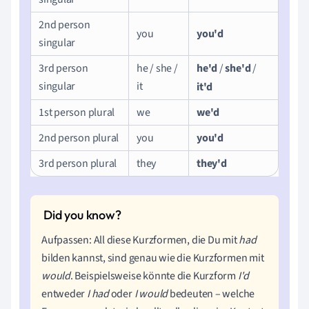
2nd person
you
you'd
singular
3rd person
he / she /
he'd
/
she'd
/
singular
it
it'd
1st person plural
we
we'd
2nd person plural
you
you'd
3rd person plural
they
they'd
Aufpassen: All diese Kurzformen, die Du mit
had
bilden kannst, sind genau wie die Kurzformen mit
would
. Beispielsweise könnte die Kurzform
I'd
entweder
I had
oder
I would
bedeuten – welche