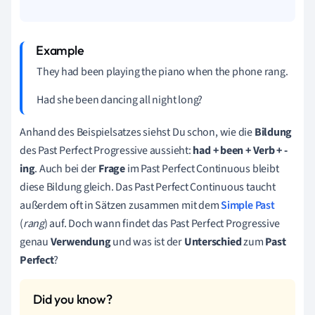
They had been playing the piano when the phone rang.
Had she been dancing all night long?
Anhand des Beispielsatzes siehst Du schon, wie die
Bildung
des Past Perfect Progressive aussieht:
had + been + Verb + -
ing
. Auch bei der
Frage
im Past Perfect Continuous bleibt
diese Bildung gleich. Das Past Perfect Continuous taucht
außerdem oft in Sätzen zusammen mit dem
Simple Past
(
rang
) auf. Doch wann findet das Past Perfect Progressive
genau
Verwendung
und was ist der
Unterschied
zum
Past
Perfect
?