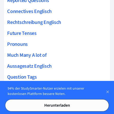
Reported Questions
Connectives Englisch
Rechtschreibung Englisch
Future Tenses
Pronouns
Much Many A lot of
Aussagesatz Englisch
Question Tags
Future Perfect
94% der StudySmarter-Nutzer erzielen mit unserer
kostenlosen Plattform bessere Noten.
Genitiv Englisch
Herunterladen
English Subjunctive