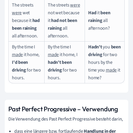
The streets
The streets
were
were
wet
not wet because
Had
it
been
because it
had
it
had not been
raining
all
been raining
raining
all
afternoon?
all afternoon.
afternoon.
By the time I
By the time I
Hadn't
you
been
made
it home,
made
it home, I
driving
for two
I'd
been
hadn't been
hours by the
driving
for two
driving
for two
time you
made
it
hours.
hours.
home?
Past Perfect Progressive – Verwendung
Die Verwendung des Past Perfect Progressive besteht darin,
dass eine längere bzw. fortlaufende
Handlung in der