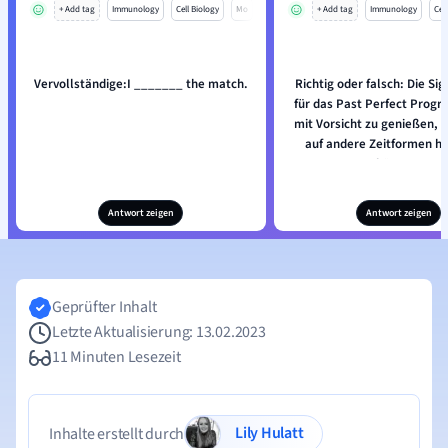
+ Add tag
Immunology
Cell Biology
Mo
+ Add tag
Immunology
Cell
Vervollständige:I _______ the match.
Richtig oder falsch: Die Si
für das Past Perfect Progre
mit Vorsicht zu genießen, d
auf andere Zeitformen h
können.
Antwort zeigen
Antwort zeigen
Geprüfter Inhalt
Letzte Aktualisierung: 13.02.2023
11 Minuten Lesezeit
Lily Hulatt
Inhalte erstellt durch