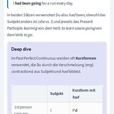
I
had been going
for a run every day.
In beiden Sätzen verwendest Du also
had been
, obwohl das
Subjekt anders ist (
she
vs.
I
) und jeweils das Present
Participle
learning
von dem Verb
to learn
sowie
going
von
dem Verb
to go
.
Im Past Perfect Continuous werden oft
Kurzformen
verwendet, die Du durch die Verschmelzung (engl.
contractions
) aus Subjekt und
had
bildest.
Kurzform mit
Subjekt
had
1st person
I
I'd
singular