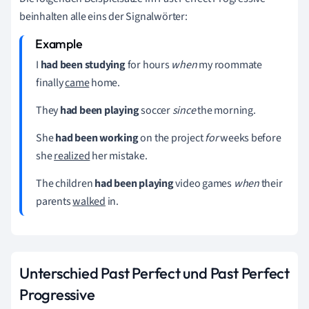
beinhalten alle eins der Signalwörter:
I
had been studying
for hours
when
my roommate
finally
came
home.
They
had been playing
soccer
since
the morning.
She
had been working
on the project
for
weeks before
she
realized
her mistake.
The children
had been playing
video games
when
their
parents
walked
in.
Unterschied Past Perfect und Past Perfect
Progressive