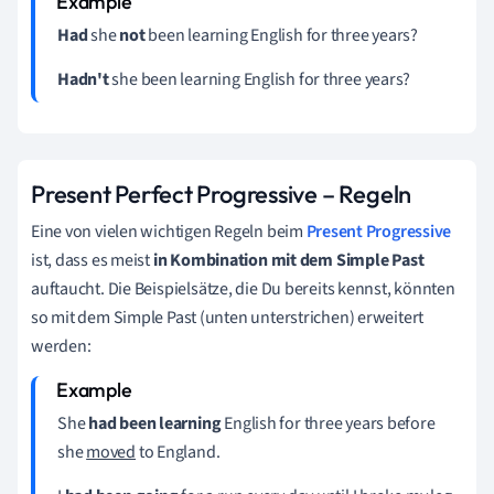
Had
she
not
been learning English for three years?
Hadn't
she
been learning English for three years?
Present Perfect Progressive – Regeln
Eine von vielen wichtigen Regeln beim
Present Progressive
ist, dass es meist
in Kombination mit dem Simple Past
auftaucht
. Die Beispielsätze, die Du bereits kennst, könnten
so mit dem Simple Past (unten unterstrichen) erweitert
werden:
She
had been learning
English for three years before
she
moved
to England.