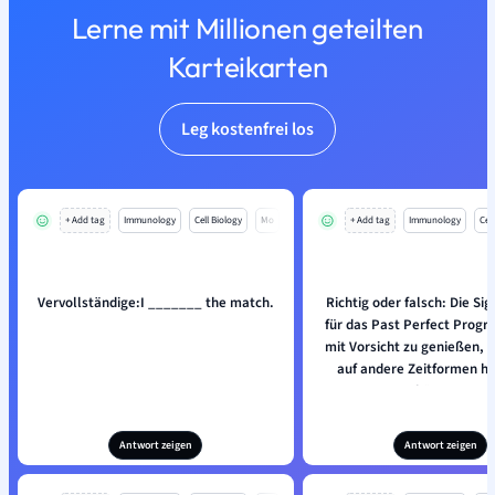
Lerne mit Millionen geteilten
Karteikarten
Leg kostenfrei los
+ Add tag
Immunology
Cell Biology
Mo
+ Add tag
Immunology
Cell
Vervollständige:I _______ the match.
Richtig oder falsch: Die Si
für das Past Perfect Progre
mit Vorsicht zu genießen, d
auf andere Zeitformen h
können.
Antwort zeigen
Antwort zeigen