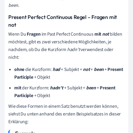
been
.
Present Perfect Continuous Regel – Fragen mit
not
Wenn Du
Fragen
im Past Perfect Continuous
mit
not
bilden
möchtest, gibt es zwei verschiedene Möglichkeiten, je
nachdem, ob Du die Kurzform
hadn't
verwendest oder
nicht:
ohne
die Kurzform:
had
+ Subjekt +
not
+
been
+
Present
Participle
+ Objekt
mit
der Kurzform:
hadn't
+ Subjekt +
been
+
Present
Participle
+ Objekt
Wie diese Formen in einem Satz benutzt werden können,
siehst Du unten anhand des ersten Beispielsatzes in dieser
Erklärung: