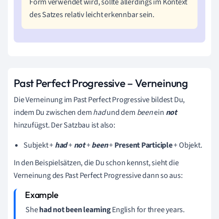
Form verwendet wird, sollte allerdings im Kontext
des Satzes relativ leicht erkennbar sein.
Past Perfect Progressive – Verneinung
Die Verneinung im Past Perfect Progressive bildest Du,
indem Du zwischen dem
had
und dem
been
ein
not
hinzufügst. Der Satzbau ist also:
Subjekt +
had
+
not
+
been
+
Present Participle
+ Objekt.
In den Beispielsätzen, die Du schon kennst, sieht die
Verneinung des Past Perfect Progressive dann so aus:
She
had not been learning
English for three years.