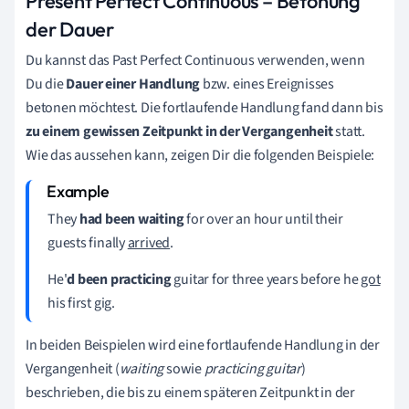
Present Perfect Continuous – Betonung
der Dauer
Du kannst das Past Perfect Continuous verwenden, wenn
Du die
Dauer einer Handlung
bzw. eines Ereignisses
betonen möchtest. Die fortlaufende Handlung fand dann bis
zu einem gewissen Zeitpunkt in der Vergangenheit
statt.
Wie das aussehen kann, zeigen Dir die folgenden Beispiele:
They
had been waiting
for over an hour until their
guests finally
arrived
.
He'
d been practicing
guitar for three years before he
got
his first gig.
In beiden Beispielen wird eine fortlaufende Handlung in der
Vergangenheit (
waiting
sowie
practicing guitar
)
beschrieben, die bis zu einem späteren Zeitpunkt in der