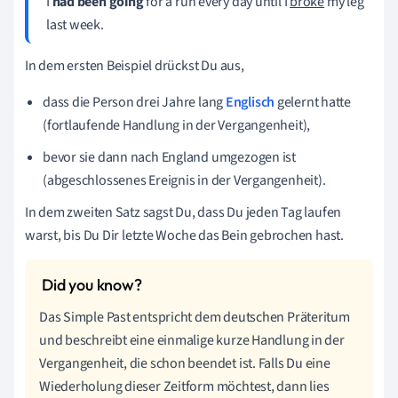
I
had been going
for a run every day until I
broke
my leg
last week.
In dem ersten Beispiel drückst Du aus,
dass die Person drei Jahre lang
Englisch
gelernt hatte
(fortlaufende Handlung in der Vergangenheit),
bevor sie dann nach England umgezogen ist
(abgeschlossenes Ereignis in der Vergangenheit).
In dem zweiten Satz sagst Du, dass Du jeden Tag laufen
warst, bis Du Dir letzte Woche das Bein gebrochen hast.
Das Simple Past entspricht dem deutschen Präteritum
und beschreibt eine einmalige kurze Handlung in der
Vergangenheit, die schon beendet ist. Falls Du eine
Wiederholung dieser Zeitform möchtest, dann lies