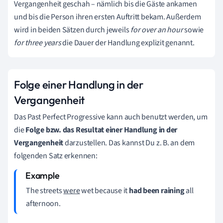
Vergangenheit geschah – nämlich bis die Gäste ankamen
und bis die Person ihren ersten Auftritt bekam. Außerdem
wird in beiden Sätzen durch jeweils
for over an hour
sowie
for three years
die Dauer der Handlung explizit genannt.
Folge einer Handlung in der
Vergangenheit
Das Past Perfect Progressive kann auch benutzt werden, um
die
Folge bzw. das Resultat einer Handlung in der
Vergangenheit
darzustellen. Das kannst Du z. B. an dem
folgenden Satz erkennen:
The streets
were
wet because it
had been raining
all
afternoon.