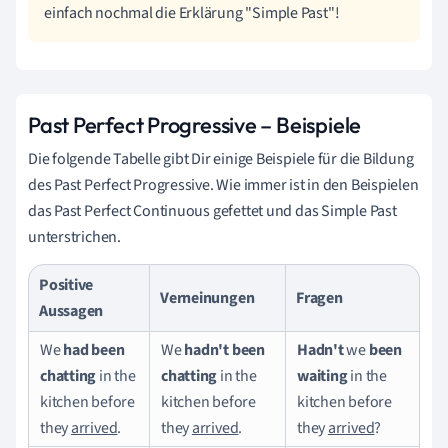
einfach nochmal die Erklärung "Simple Past"!
Past Perfect Progressive – Beispiele
Die folgende Tabelle gibt Dir einige Beispiele für die Bildung
des Past Perfect Progressive. Wie immer ist in den Beispielen
das Past Perfect Continuous gefettet und das Simple Past
unterstrichen.
Positive
Verneinungen
Fragen
Aussagen
We
had been
We
hadn't been
Hadn't
we
been
chatting
in the
chatting
in the
waiting
in the
kitchen before
kitchen before
kitchen before
they
arrived
.
they
arrived
.
they
arrived
?