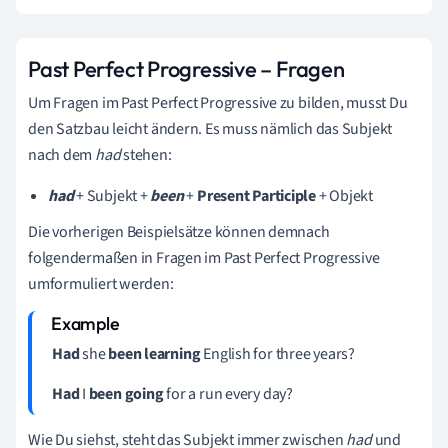
Past Perfect Progressive – Fragen
Um Fragen im Past Perfect Progressive zu bilden, musst Du
den Satzbau leicht ändern. Es muss nämlich das Subjekt
nach dem
had
stehen:
had
+ Subjekt +
been
+
Present Participle
+ Objekt
Die vorherigen Beispielsätze können demnach
folgendermaßen in Fragen im Past Perfect Progressive
umformuliert werden:
Had
she
been learning
English for three years?
Had
I
been going
for a run every day?
Wie Du siehst, steht das Subjekt immer zwischen
had
und