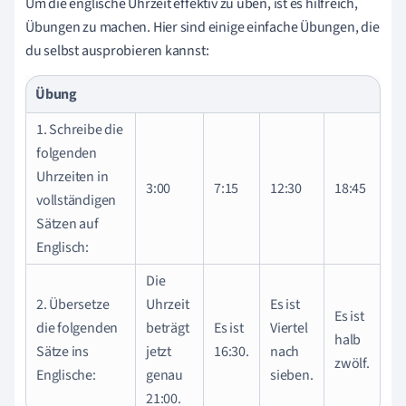
Um die englische Uhrzeit effektiv zu üben, ist es hilfreich,
Übungen zu machen. Hier sind einige einfache Übungen, die
du selbst ausprobieren kannst:
Übung
1. Schreibe die
folgenden
Uhrzeiten in
3:00
7:15
12:30
18:45
vollständigen
Sätzen auf
Englisch:
Die
2. Übersetze
Uhrzeit
Es ist
Es ist
die folgenden
beträgt
Es ist
Viertel
halb
Sätze ins
jetzt
16:30.
nach
zwölf.
Englische:
genau
sieben.
21:00.