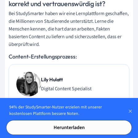
korrekt und vertrauenswürdig ist?
Bei StudySmarter haben wir eine Lernplattform geschaffen,
die Millionen von Studierende unterstützt. Lerne die
Menschen kennen, die hart daran arbeiten, Fakten
basierten Content zu liefern und sicherzustellen, dass er
überprüft wird.
Content-Erstellungsprozess:
Lily Hulatt
Digital Content Specialist
Lily Hulatt ist Digital Content Specialist mit über drei
94% der StudySmarter-Nutzer erzielen mit unserer
Jahren Erfahrung in Content-Strategie und Curriculum-
kostenlosen Plattform bessere Noten.
Design. Sie hat 2022 ihren Doktortitel in Englischer Literatur
an der Durham University erhalten, dort auch im
Herunterladen
Fachbereich Englische Studien unterrichtet und an
verschiedenen Veröffentlichungen mitgewirkt. Lily ist