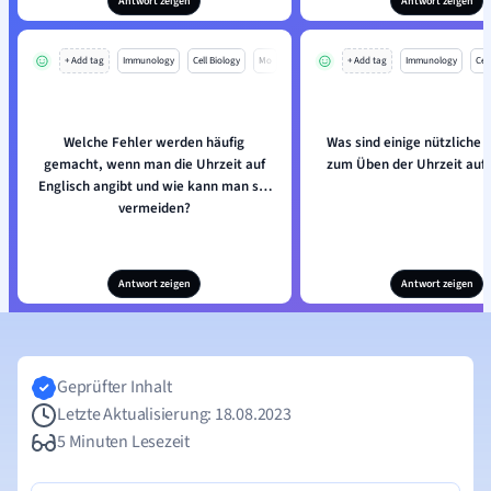
Antwort zeigen
Antwort zeigen
+ Add tag
Immunology
Cell Biology
Mo
+ Add tag
Immunology
Cell
Welche Fehler werden häufig
Was sind einige nützliche
gemacht, wenn man die Uhrzeit auf
zum Üben der Uhrzeit auf 
Englisch angibt und wie kann man sie
vermeiden?
Antwort zeigen
Antwort zeigen
Geprüfter Inhalt
Letzte Aktualisierung: 18.08.2023
5 Minuten Lesezeit