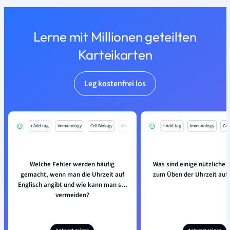
Lerne mit Millionen geteilten
Karteikarten
Leg kostenfrei los
+ Add tag
Immunology
Cell Biology
Mo
+ Add tag
Immunology
Cell
Welche Fehler werden häufig
Was sind einige nützliche
gemacht, wenn man die Uhrzeit auf
zum Üben der Uhrzeit auf 
Englisch angibt und wie kann man sie
vermeiden?