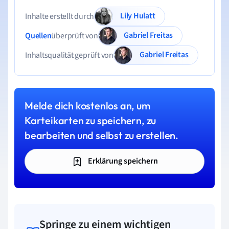
Lily Hulatt
Inhalte erstellt durch
Gabriel Freitas
Quellen
überprüft von
Gabriel Freitas
Inhaltsqualität geprüft von
Melde dich kostenlos an, um
Karteikarten zu speichern, zu
bearbeiten und selbst zu erstellen.
Erklärung speichern
Springe zu einem wichtigen