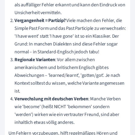
als auffälliger Fehler erkannt und kann den Eindruck von
Unsicherheit vermitteln.
Vergangenheit = Partizip?
Viele machen den Fehler, die
Simple Past Form und das Past Participle zu verwechseln:
'I have went' statt 'I have gone' ist so ein Klassiker. Der
Grund: In manchen Dialekten sind diese Fehler sogar
normal – in Standard-Englisch jedoch tabu!
Regionale Varianten
: Vor allem zwischen
amerikanischem und britischem Englisch gibt es
Abweichungen – 'learned/learnt', 'gotten/got'. Je nach
Kontext solltest du wissen, welche Variante angemessen
ist.
Verwechslung mit deutschen Verben
: Manche Verben
wie 'become' (heißt NICHT 'bekommen' sondern
'werden') wirken wie ein vertrauter Freund, sind aber
inhaltlich etwas völlig anderes.
Um Fehlern vorzubeugen, hilft regelmäßiges Hören und