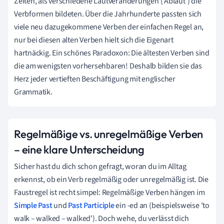
Zeiten, als verschiedene Lautveränderungen ('Ablaut') die
Verbformen bildeten. Über die Jahrhunderte passten sich
viele neu dazugekommene Verben der einfachen Regel an,
nur bei diesen alten Verben hielt sich die Eigenart
hartnäckig. Ein schönes Paradoxon: Die ältesten Verben sind
die am wenigsten vorhersehbaren! Deshalb bilden sie das
Herz jeder vertieften Beschäftigung mit englischer
Grammatik.
Regelmäßige vs. unregelmäßige Verben
– eine klare Unterscheidung
Sicher hast du dich schon gefragt, woran du im Alltag
erkennst, ob ein Verb regelmäßig oder unregelmäßig ist. Die
Faustregel ist recht simpel: Regelmäßige Verben hängen im
Simple Past
und
Past Participle
ein -ed an (beispielsweise 'to
walk – walked – walked'). Doch wehe, du verlässt dich