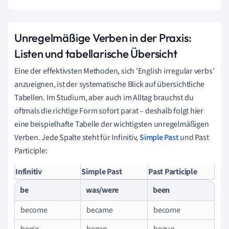
Unregelmäßige Verben in der Praxis:
Listen und tabellarische Übersicht
Eine der effektivsten Methoden, sich 'English irregular verbs'
anzueignen, ist der systematische Blick auf übersichtliche
Tabellen. Im Studium, aber auch im Alltag brauchst du
oftmals die richtige Form sofort parat – deshalb folgt hier
eine beispielhafte Tabelle der wichtigsten unregelmäßigen
Verben. Jede Spalte steht für Infinitiv,
Simple Past
und Past
Participle:
Infinitiv
Simple Past
Past Participle
be
was/were
been
become
became
become
begin
began
begun