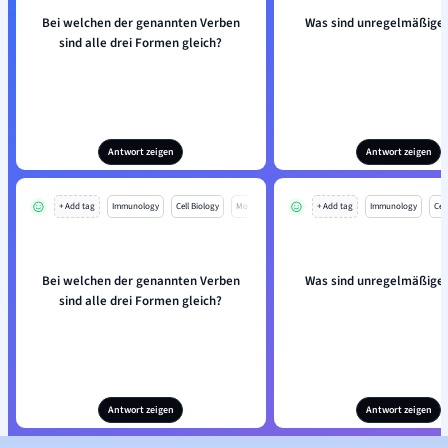
Bei welchen der genannten Verben
Was sind unregelmäßige
sind alle drei Formen gleich?
Antwort zeigen
Antwort zeigen
+ Add tag
Immunology
Cell Biology
Mo
+ Add tag
Immunology
Cell
Bei welchen der genannten Verben
Was sind unregelmäßige
sind alle drei Formen gleich?
Antwort zeigen
Antwort zeigen