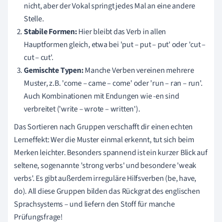
nicht, aber der Vokal springt jedes Mal an eine andere
Stelle.
Stabile Formen:
Hier bleibt das Verb in allen
Hauptformen gleich, etwa bei 'put – put – put' oder 'cut –
cut – cut'.
Gemischte Typen:
Manche Verben vereinen mehrere
Muster, z.B. 'come – came – come' oder 'run – ran – run'.
Auch Kombinationen mit Endungen wie -en sind
verbreitet ('write – wrote – written').
Das Sortieren nach Gruppen verschafft dir einen echten
Lerneffekt: Wer die Muster einmal erkennt, tut sich beim
Merken leichter. Besonders spannend ist ein kurzer Blick auf
seltene, sogenannte 'strong verbs' und besondere 'weak
verbs'. Es gibt außerdem irreguläre Hilfsverben (be, have,
do). All diese Gruppen bilden das Rückgrat des englischen
Sprachsystems – und liefern den Stoff für manche
Prüfungsfrage!