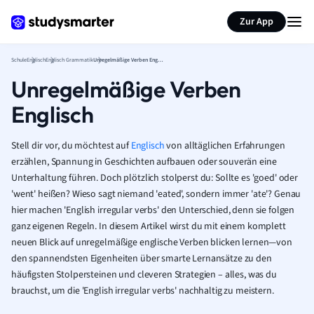
Karteikarten erstellen
Seite zusammenfassen
Zur App
Schule
Englisch
Englisch Grammatik
Unregelmäßige Verben Englisch
Unregelmäßige Verben
Englisch
Stell dir vor, du möchtest auf
Englisch
von alltäglichen Erfahrungen
erzählen, Spannung in Geschichten aufbauen oder souverän eine
Unterhaltung führen. Doch plötzlich stolperst du: Sollte es 'goed' oder
'went' heißen? Wieso sagt niemand 'eated', sondern immer 'ate'? Genau
hier machen 'English irregular verbs' den Unterschied, denn sie folgen
ganz eigenen Regeln. In diesem Artikel wirst du mit einem komplett
neuen Blick auf unregelmäßige englische Verben blicken lernen—von
den spannendsten Eigenheiten über smarte Lernansätze zu den
häufigsten Stolpersteinen und cleveren Strategien – alles, was du
brauchst, um die 'English irregular verbs' nachhaltig zu meistern.