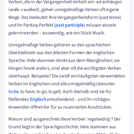
Verben, die in der Vergangenheit einfach ein -ed anhängen
(walk → walked), gehen unregelmäßige Verben oft eigene
Wege. Das bedeutet: Ihre Vergangenheitsform (past tense)
und ihr Partizip Perfekt (
past participle
) müssen einzeln
gelernt werden – auswendig, wie ein Stück Musik.
Unregelmäßige Verben gehören zu den sprachlichen
Überbleibseln aus den ältesten Formen der englischen
Sprache. Viele stammen direkt aus dem Altenglischen; sie
klingen heute anders, sind aber oft die wichtigsten Verben
überhaupt. Beispiele? Die zwölf am häufigsten verwendeten
Verben im Englischen sind alle unregelmäßig (darunter
to be
, to have, to go, to get). Auch deshalb sind sie für
fließendes
Englisch
entscheidend – und ihr richtiges
Anwenden öffnet die Tür zu nuancierten Ausdrücken.
Warum sind ausgerechnet diese Verben 'regelwidrig'? Der
Grund liegt in der Sprachgeschichte: Viele stammen aus