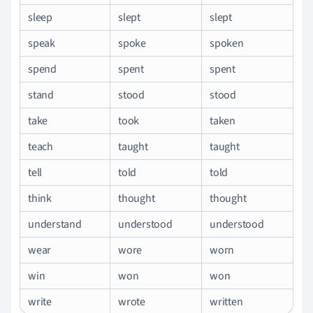
sleep
slept
slept
speak
spoke
spoken
spend
spent
spent
stand
stood
stood
take
took
taken
teach
taught
taught
tell
told
told
think
thought
thought
understand
understood
understood
wear
wore
worn
win
won
won
write
wrote
written