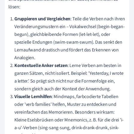
lösen:
Gruppieren und Vergleichen
: Teile die Verben nach ihren
Veränderungsmustern ein – Vokalwechsel (begin-began-
begun), gleichbleibende Formen (let-let-let), oder
spezielle Endungen (swim-swam-swum). Das senkt den
Lernaufwand drastisch und fördert das Erkennen von
Analogien.
Kontextuelle Anker setzen
: Lerne Verben am besten in
ganzen Sätzen, nicht isoliert. Beispiel: 'Yesterday, I wrote
a letter.' So prägt sich nicht nur die Formenfolge ein,
sondern gleich auch der Kontext der Anwendung.
Visuelle Lernhilfen
: Mindmaps, farbcodierte Tabellen
oder 'verb families' helfen, Muster zu entdecken und
vereinfachen das Memorieren. Besonders wirksam:
Kleine Eselsbrücken oder Mnemonics, z. B. für die drei 'i-
a-u'-Verben (sing-sang-sung, drink-drank-drunk, sink-