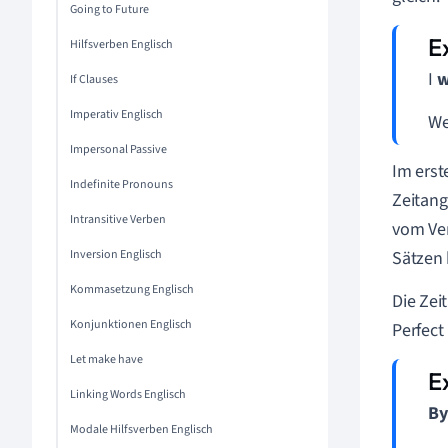
Going to Future
Hilfsverben Englisch
I
w
If Clauses
Imperativ Englisch
We
Impersonal Passive
Im erst
Indefinite Pronouns
Zeitan
Intransitive Verben
vom Ve
Inversion Englisch
Sätzen 
Kommasetzung Englisch
Die Zei
Konjunktionen Englisch
Perfect
Let make have
Linking Words Englisch
By
Modale Hilfsverben Englisch