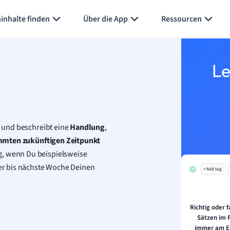
Karteikarten erstellen
Seite zusammenfassen
inhalte finden
Über die App
Ressourcen
Le
n und beschreibt eine
Handlung
,
mmten zukünftigen Zeitpunkt
g, wenn Du beispielsweise
er bis nächste Woche Deinen
+ Add tag
Richtig oder f
Sätzen im 
immer am En