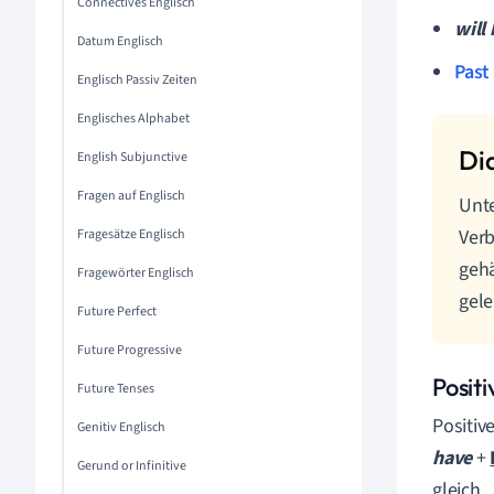
Connectives Englisch
will
Datum Englisch
Past 
Englisch Passiv Zeiten
Englisches Alphabet
English Subjunctive
Fragen auf Englisch
Unt
Verb
Fragesätze Englisch
gehä
Fragewörter Englisch
gele
Future Perfect
Future Progressive
Posit
Future Tenses
Positiv
Genitiv Englisch
have
+
Gerund or Infinitive
gleich.