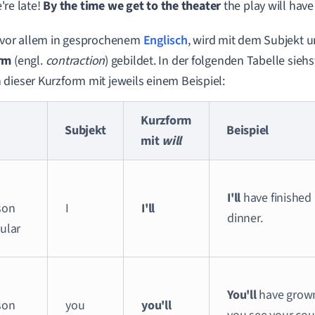
're late!
B
y the time we get to the theater
the play will have
 vor allem in gesprochenem
Englisch
, wird mit dem Subjekt
rm
(engl.
contraction
) gebildet. In der folgenden Tabelle sieh
dieser Kurzform mit jeweils einem Beispiel:
Kurzform
Subjekt
Beispiel
mit
will
I'll
have finishe
son
I
I'll
dinner.
ular
You'll
have grown
son
you
you'll