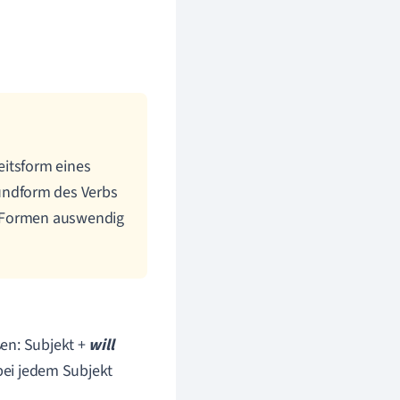
eitsform eines
undform des Verbs
e Formen auswendig
ßen: Subjekt +
will
bei jedem Subjekt