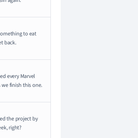
sin again.
omething to eat
et back.
ed every Marvel
we finish this one.
ed the project by
ek, right?