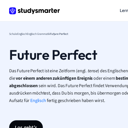
Lern
Schule
Englisch
Englisch Grammatik
Future Perfect
Future Perfect
Das Future Perfect ist eine Zeitform (engl.
tense
) des Englische
die
vor einem anderen zukünftigen Ereignis
oder einem
besti
abgeschlossen
sein wird. Das Future Perfect findet Verwendun
ausdrücken möchtest, dass Du bis morgen, bis übermorgen od
Aufsatz für
Englisch
fertig geschrieben haben wirst.
Los geht’s