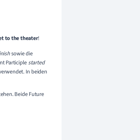
t to the theater
!
inish
sowie die
t Participle
started
verwendet. In beiden
tehen. Beide Future