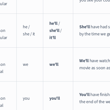
you see your cou
ular
he'll
/
he /
She'll
have had s
son
she'll
/
she / it
by the time we g
ular
it'll
We'll
have watch
son
we
we'll
movie as soon as 
al
You'll
have finish
son
you
you'll
the end of the we
al