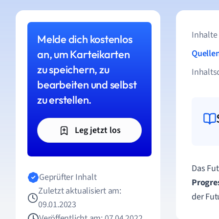
Inhalte
Melde dich kostenlos
an, um Karteikarten
Quelle
zu speichern, zu
Inhalts
bearbeiten und selbst
zu erstellen.
Leg jetzt los
Das Fut
Geprüfter Inhalt
Progre
Zuletzt aktualisiert am:
der Fut
09.01.2023
Veröffentlicht am: 07.04.2022