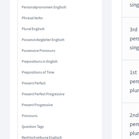
sing
Personalpronomen Englisch
Phrasal Verbs
3rd
Plural Englisch
per
Possessivbegleiter Englisch
sing
Possessive Pronouns
Prepositions in English
1st
Prepositions of Time
per
Present Perfect
plur
Present Perfect Progressive
Present Progressive
2nd
Pronouns
per
Question Tags
plur
Rechtschreibung Englisch