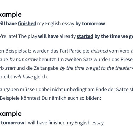
ill have
finished
my English essay
by tomorrow
.
're late! The play
will have
already
started
by the time we ge
en Beispielsatz wurden das Part Participle
finished
vom Verb
f
gabe
by tomorrow
benutzt. Im zweiten Satz wurden das Presen
rb
start
und die Zeitangabe
by the time we get to the theater
bleibt
will have
gleich.
tangaben müssen dabei nicht unbedingt am Ende der Sätze s
 Beispiele könntest Du nämlich auch so bilden:
 tomorrow
I will have finished my English essay.