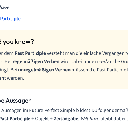
 have
Participle
er dem
Past Participle
versteht man die einfache Vergangenh
s. Bei
regelmäßigen Verben
wird dabei nur ein -
ed
an die Gr
ngt. Bei
unregelmäßigen Verben
müssen die Past Participl
rnt werden.
ive Aussagen
e Aussagen im Future Perfect Simple bildest Du folgenderma
Past Participle
+ Objekt +
Zeitangabe
.
W
ill have
bleibt dabei 