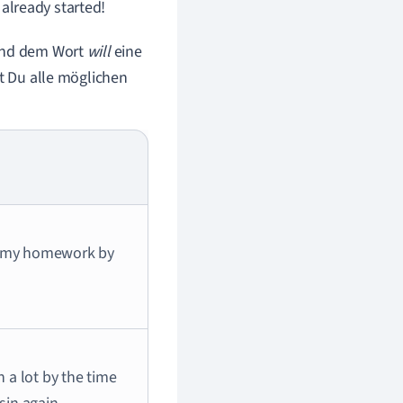
 already started!
 und dem Wort
will
eine
st Du alle möglichen
d my homework by
 a lot by the time