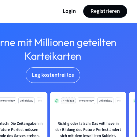
Login
Registrieren
rne mit Millionen geteilten
Karteikarten
Leg kostenfrei los
Immunology
Cell Biology
Mo
+ Add tag
Immunology
Cell Biology
Mo
alsch: Die Zeitangaben in
Richtig oder falsch: Das will have in
Future Perfect müssen
der Bildung des Future Perfect ändert
de des Satzes stehen.
sich mit dem jeweiligen Subjekt.