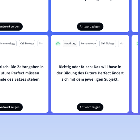
Antwort zeigen
Antwort zeigen
Immunology
Cell Biology
Mo
+ Add tag
Immunology
Cell Biology
Mo
alsch: Die Zeitangaben in
Richtig oder falsch: Das will have in
Future Perfect müssen
der Bildung des Future Perfect ändert
de des Satzes stehen.
sich mit dem jeweiligen Subjekt.
Antwort zeigen
Antwort zeigen