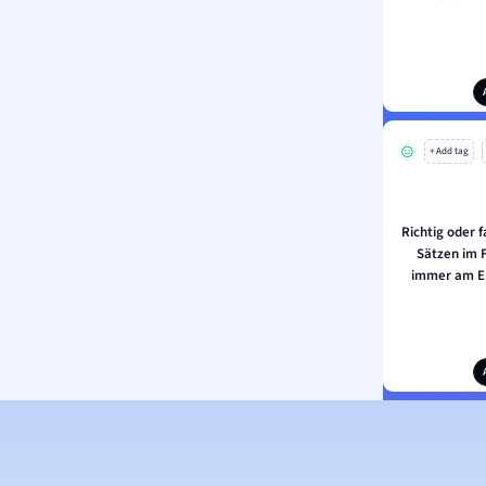
+ Add tag
Richtig oder f
Sätzen im 
immer am En