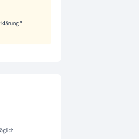
rklärung "
glich