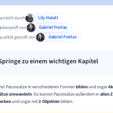
Lily Hulatt
 erstellt durch
Gabriel Freitas
n
überprüft von
Gabriel Freitas
qualität geprüft von
Springe zu einem wichtigen Kapitel
st Passivsätze in verschiedenen Formen
bilden
und sogar
Ak
sätze
umwandeln
. Du kannst Passivsätze außerdem in
allen
Z
verben
und sogar mit
2
Objekten
bilden.