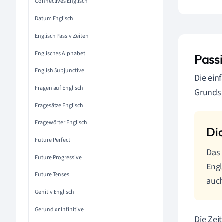
Connectives Englisch
Datum Englisch
Englisch Passiv Zeiten
Englisches Alphabet
Passi
English Subjunctive
Die ein
Fragen auf Englisch
Grundsä
Fragesätze Englisch
Fragewörter Englisch
Future Perfect
Das
Future Progressive
Engl
Future Tenses
auch
Genitiv Englisch
Gerund or Infinitive
Die Zei