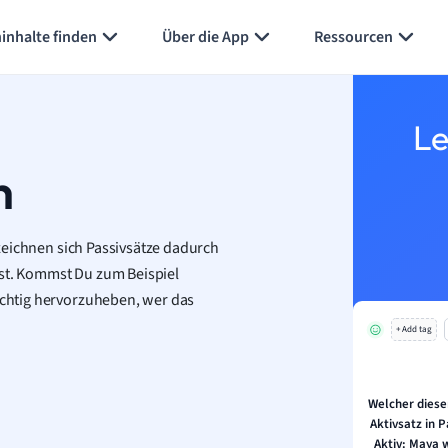
Karteikarten erstellen
Seite zusammenfassen
inhalte finden
Über die App
Ressourcen
Le
h
zeichnen sich Passivsätze dadurch
ist. Kommst Du zum Beispiel
wichtig hervorzuheben, wer das
+ Add tag
Welcher diese
Aktivsatz in
Aktiv: Maya 