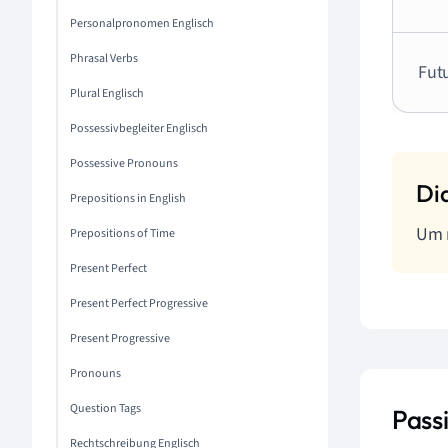
Personalpronomen Englisch
Phrasal Verbs
Futu
Plural Englisch
Possessivbegleiter Englisch
Possessive Pronouns
Prepositions in English
Um m
Prepositions of Time
Present Perfect
Present Perfect Progressive
Present Progressive
Pronouns
Question Tags
Pass
Rechtschreibung Englisch