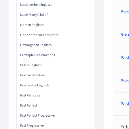
Modalverben Englisch
Pre
Much Many A lot of
Nomen Englisch
Sim
One another or each other
Ortsangaben Englisch
Participle Constructions
Pas
Passiv Englisch
Passive Infinitive
Pre
Passivsätze Englisch
Past Participle
Pas
Past Perfect
Past Perfect Progressive
Past Progressive
Futu