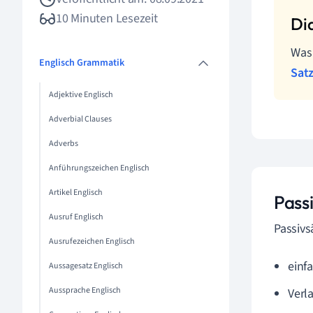
10 Minuten Lesezeit
Was 
Englisch Grammatik
Satz
Adjektive Englisch
Adverbial Clauses
Adverbs
Anführungszeichen Englisch
Artikel Englisch
Passi
Ausruf Englisch
Passivs
Ausrufezeichen Englisch
einf
Aussagesatz Englisch
Aussprache Englisch
Verl