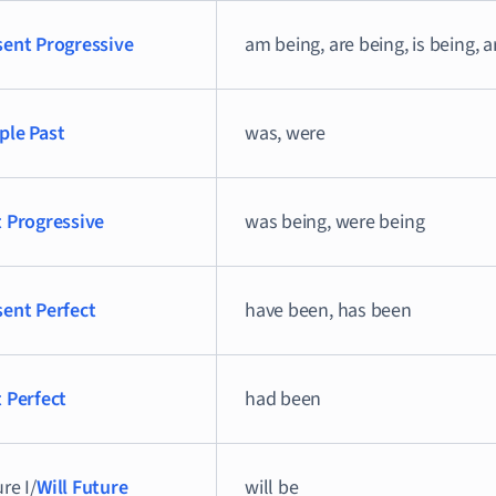
sent Progressive
am being, are being, is being, a
ple Past
was, were
t Progressive
was being, were being
sent Perfect
have been, has been
t Perfect
had been
re I/
Will Future
will be