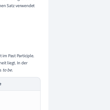
chen Satz verwendet
 im Past Participle.
it liegt. In der
bs
to be.
e