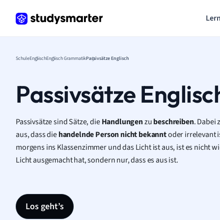
Lern
Schule
Englisch
Englisch Grammatik
Passivsätze Englisch
Passivsätze Englisc
Passivsätze sind Sätze, die
Handlungen
zu
beschreiben
. Dabei 
aus, dass die
handelnde
Person
nicht
bekannt
oder irrelevant 
morgens ins Klassenzimmer und das Licht ist aus, ist es nicht 
Licht ausgemacht hat, sondern nur, dass es aus ist.
Los geht’s