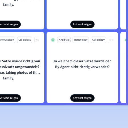
family.
Antwort zeigen
Antwort zeigen
Immunology
Cell Biology
Mo
+ Add tag
Immunology
Cell Biology
Mo
r Sätze wurde richtig von
In welchem dieser Sätze wurde der
 Passivsatz umgewandelt?
By-Agent nicht richtig verwendet?
A
was taking photos of the
family.
Antwort zeigen
Antwort zeigen