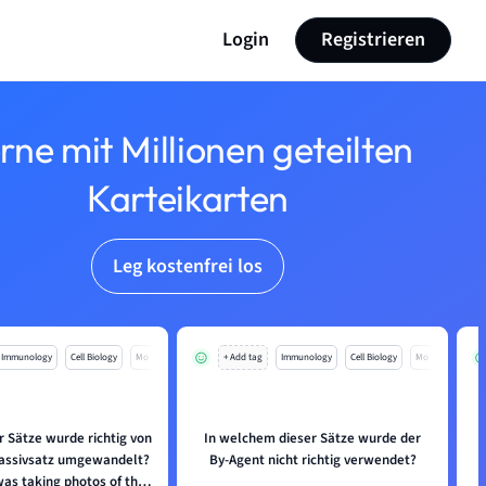
Login
Registrieren
rne mit Millionen geteilten
Karteikarten
Leg kostenfrei los
Immunology
Cell Biology
Mo
+ Add tag
Immunology
Cell Biology
Mo
r Sätze wurde richtig von
In welchem dieser Sätze wurde der
 Passivsatz umgewandelt?
By-Agent nicht richtig verwendet?
A
was taking photos of the