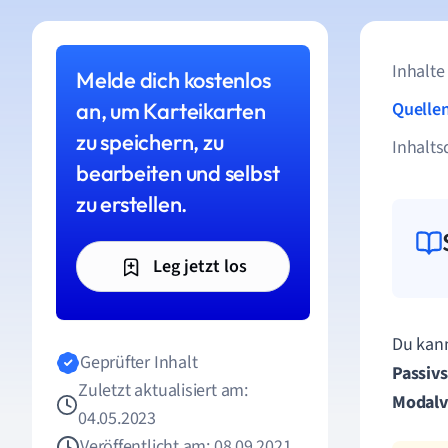
Inhalte
Melde dich kostenlos
an, um Karteikarten
Quelle
zu speichern, zu
Inhalts
bearbeiten und selbst
zu erstellen.
Leg jetzt los
Du kann
Geprüfter Inhalt
Passiv
Zuletzt aktualisiert am:
Modal
04.05.2023
Veröffentlicht am: 08.09.2021