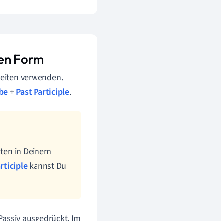
hen Form
Zeiten verwenden.
 be
+
Past Participle
.
nten in Deinem
rticiple
kannst Du
Passiv ausgedrückt. Im