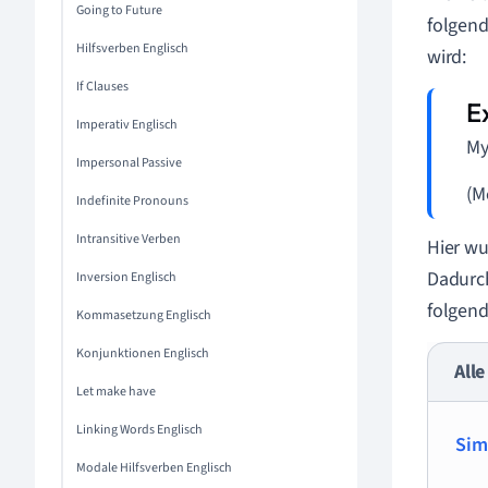
Going to Future
folgend
Hilfsverben Englisch
wird:
If Clauses
Imperativ Englisch
My
Impersonal Passive
(M
Indefinite Pronouns
Intransitive Verben
Hier w
Dadurch
Inversion Englisch
folgend
Kommasetzung Englisch
Konjunktionen Englisch
Alle
Let make have
Linking Words Englisch
Sim
Modale Hilfsverben Englisch