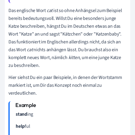
Das englische Wort
cat
ist so ohne Anhängsel zum Beispiel
bereits bedeutungsvoll. Willst Du eine besonders junge
Katze beschreiben, hängst Du im Deutschen etwas an das
Wort "Katze" an und sagst "Kätzchen" oder "Katzenbaby".
Das funktioniert im Englischen allerdings nicht, da sich an
das Wort
cat
nichts anhängen lässt. Du brauchst also ein
komplett neues Wort, nämlich
kitten
, um eine junge Katze
zu beschreiben.
Hier siehst Du ein paar Beispiele, in denen der Wortstamm
markiert ist, um Dir das Konzept noch einmal zu
verdeutlichen.
stand
ing
help
ful