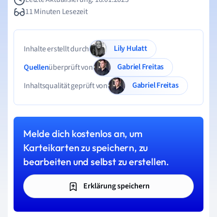
11 Minuten Lesezeit
Lily Hulatt
Inhalte erstellt durch
Gabriel Freitas
Quellen
überprüft von
Gabriel Freitas
Inhaltsqualität geprüft von
Melde dich kostenlos an, um
Karteikarten zu speichern, zu
bearbeiten und selbst zu erstellen.
Erklärung speichern