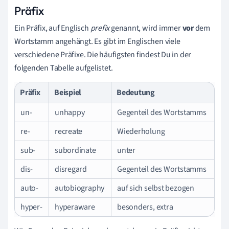
Präfix
Ein Präfix, auf Englisch
prefix
genannt, wird immer
vor
dem
Wortstamm angehängt. Es gibt im Englischen viele
verschiedene Präfixe. Die häufigsten findest Du in der
folgenden Tabelle aufgelistet.
Präfix
Beispiel
Bedeutung
un-
unhappy
Gegenteil des Wortstamms
re-
recreate
Wiederholung
sub-
subordinate
unter
dis-
disregard
Gegenteil des Wortstamms
auto-
autobiography
auf sich selbst bezogen
hyper-
hyperaware
besonders, extra