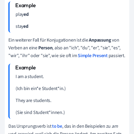
play
ed
stay
ed
Ein weiterer Fall für Konjugationen ist die
Anpassung
von
Verben an eine
Person
, also an "ich", "du", "er", "sie", "es",
"wir", "ihr" oder "sie", wie sie oft im
Simple Present
passiert.
I am a student.
(Ich bin ein*e Student*in.)
They are students.
(Sie sind Student*innen.)
Das Ursprungsverb ist
to be
, das in den Beispielen zu
am
und
are
wird, weil sich die Person ändert. Am zweiten Satz