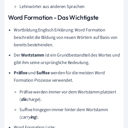
Lehnwörter aus anderen Sprachen
Word Formation - Das Wichtigste
Wortbildung Englisch Erklärung: Word Formation
beschreibt
die Bildung von neuen Wörtern auf Basis von
bereits bestehenden.
Der
Wortstamm
ist ein Grundbestandteil des Wortes und
gibt ihm seine ursprüngliche Bedeutung.
Präfixe
und
Suffixe
werden für die meisten Word
Formation Prozesse verwendet.
Präfixe werden immer vor dem Wortstamm platziert
(
dis
charge
).
Suffixe hingegen immer hinter dem Wortstamm
(
carry
i
ng
).
Word Formation Liste: