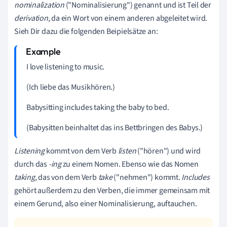
nominalization
("Nominalisierung")
genannt und ist Teil der
derivation
, da ein Wort von einem anderen abgeleitet wird.
Sieh Dir dazu die folgenden Beipielsätze an:
I love listening to music.
(Ich liebe das Musikhören.)
Babysitting includes taking the baby to bed.
(Babysitten beinhaltet das ins Bettbringen des Babys.)
Listening
kommt von dem Verb
listen
("hören") und wird
durch das
-
ing
zu einem Nomen. Ebenso wie das Nomen
taking
, das von dem Verb
take
("nehmen")
kommt.
Includes
gehört außerdem zu den Verben, die immer gemeinsam mit
einem Gerund, also einer Nominalisierung, auftauchen.