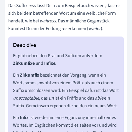
Das Suffix
-ess
lässt Dich zum Beispiel auch wissen, dass es
sich bei dem betreffenden Wort um eine weibliche Form
handelt, wie bei
waitress
. Das männliche Gegenstück
könntest Du an der Endung
-er
erkennen (
waiter
).
Es gibt neben den Prä- und Suffixen außerdem
Zirkumfixe
und
Infixe
.
Ein
Zirkumfix
bezeichnet den Vorgang, wenn ein
Wortstamm sowohl von einem Präfix als auch einem
Suffix umschlossen wird. Ein Beispiel dafür ist das Wort
unacceptable
, das
un
ist ein Präfix und das
able
ein
Suffix. Gemeinsam ergeben die beiden ein neues Wort.
Ein
Infix
ist wiederum eine Ergänzung innerhalb eines
Wortes. Im Englischen kommt dies selten vor und wird