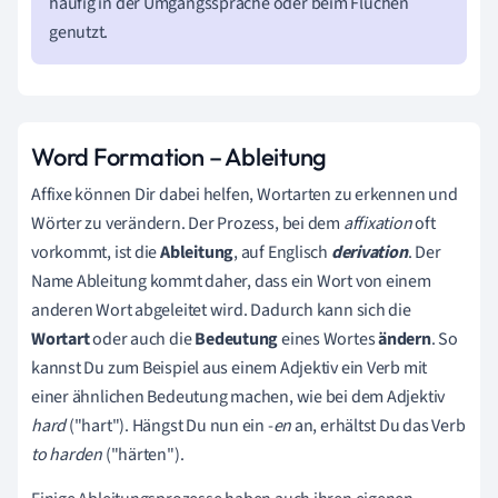
häufig in der Umgangssprache oder beim Fluchen
genutzt.
Word Formation – Ableitung
Affixe können Dir dabei helfen, Wortarten zu erkennen und
Wörter zu verändern. Der Prozess, bei dem
affixation
oft
vorkommt, ist die
Ableitung
, auf Englisch
derivation
. Der
Name Ableitung kommt daher, dass ein Wort von einem
anderen Wort abgeleitet wird. Dadurch kann sich die
Wortart
oder auch die
Bedeutung
eines Wortes
ändern
. So
kannst Du zum Beispiel aus einem Adjektiv ein Verb mit
einer ähnlichen Bedeutung machen, wie bei dem Adjektiv
hard
("hart"). Hängst Du nun ein -
en
an, erhältst Du das Verb
to harden
("härten").