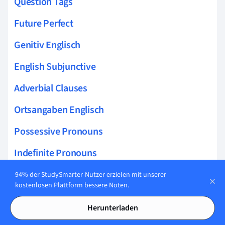
Question Tags
Future Perfect
Genitiv Englisch
English Subjunctive
Adverbial Clauses
Ortsangaben Englisch
Possessive Pronouns
Indefinite Pronouns
Fragewörter Englisch
94% der StudySmarter-Nutzer erzielen mit unserer
kostenlosen Plattform bessere Noten.
Typische Fehler Englisch
Herunterladen
One another or each other