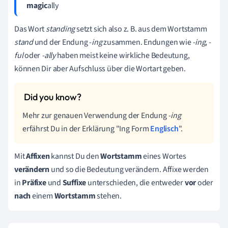
magic
ally
Das Wort
standing
setzt sich also z. B. aus dem Wortstamm
stand
und der Endung -
ing
zusammen. Endungen wie
-ing
, -
ful
oder
-ally
haben meist keine wirkliche Bedeutung,
können Dir aber Aufschluss über die Wortart geben.
Mehr zur genauen Verwendung der Endung
-ing
erfährst Du in der Erklärung "Ing Form
Englisch
".
Mit
Affixen
kannst Du den
Wortstamm
eines Wortes
verändern
und so die Bedeutung verändern. Affixe werden
in
Präfixe
und
Suffixe
unterschieden, die entweder
vor
oder
nach
einem
Wortstamm
stehen.