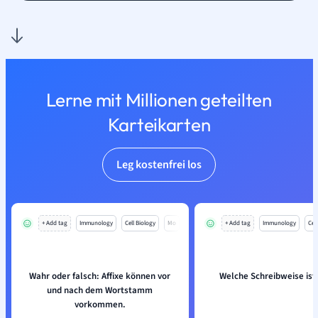
Lerne mit Millionen geteilten
Karteikarten
Leg kostenfrei los
+ Add tag
Immunology
Cell Biology
Mo
+ Add tag
Immunology
Cell
Wahr oder falsch: Affixe können vor
Welche Schreibweise ist 
und nach dem Wortstamm
vorkommen.