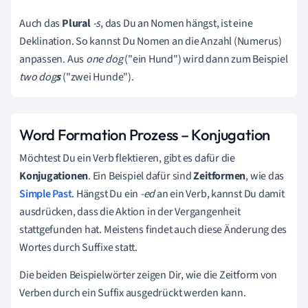
Auch das
Plural
-s
, das Du an Nomen hängst, ist eine
Deklination. So kannst Du Nomen an die Anzahl (Numerus)
anpassen. Aus
one dog
("ein Hund") wird dann zum Beispiel
two dog
s
("zwei Hunde").
Word Formation Prozess – Konjugation
Möchtest Du ein Verb flektieren, gibt es dafür die
Konjugationen
. Ein Beispiel dafür sind
Zeitformen
, wie das
Simple Past
. Hängst Du ein
-ed
an ein Verb, kannst Du damit
ausdrücken, dass die Aktion in der Vergangenheit
stattgefunden hat. Meistens findet auch diese Änderung des
Wortes durch Suffixe statt.
Die beiden Beispielwörter zeigen Dir, wie die Zeitform von
Verben durch ein Suffix ausgedrückt werden kann.