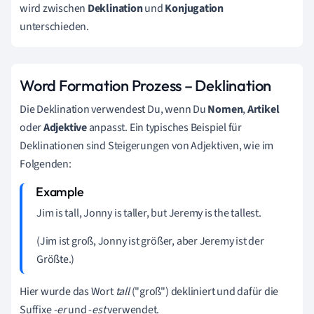
wird zwischen
Deklination
und
Konjugation
unterschieden.
Word Formation Prozess – Deklination
Die Deklination verwendest Du, wenn Du
Nomen
,
Artikel
oder
Adjektive
anpasst. Ein typisches Beispiel für
Deklinationen sind Steigerungen von Adjektiven, wie im
Folgenden:
Jim is tall, Jonny is taller, but Jeremy is the tallest.
(Jim ist groß, Jonny ist größer, aber Jeremy ist der
Größte.)
Hier wurde das Wort
tall
("groß")
dekliniert und dafür die
Suffixe
-er
und -
est
verwendet.