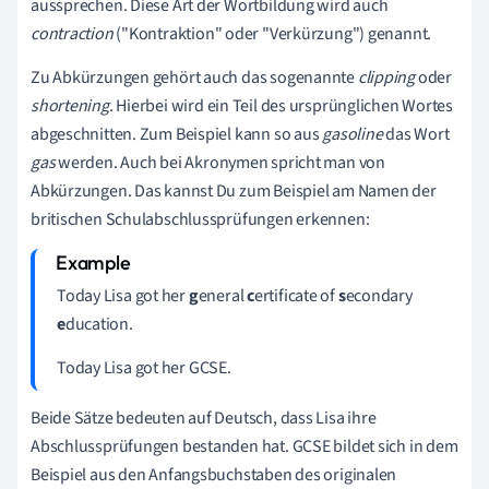
aussprechen. Diese Art der Wortbildung wird auch
contraction
("Kontraktion" oder "Verkürzung") genannt.
Zu Abkürzungen gehört auch das sogenannte
clipping
oder
shortening
. Hierbei wird ein Teil des ursprünglichen Wortes
abgeschnitten. Zum Beispiel kann so aus
gasoline
das Wort
gas
werden. Auch bei Akronymen spricht man von
Abkürzungen. Das kannst Du zum Beispiel am Namen der
britischen Schulabschlussprüfungen erkennen:
Today Lisa got her
g
eneral
c
ertificate of
s
econdary
e
ducation.
Today Lisa got her GCSE.
Beide Sätze bedeuten auf Deutsch, dass Lisa ihre
Abschlussprüfungen bestanden hat. GCSE bildet sich in dem
Beispiel aus den Anfangsbuchstaben des originalen