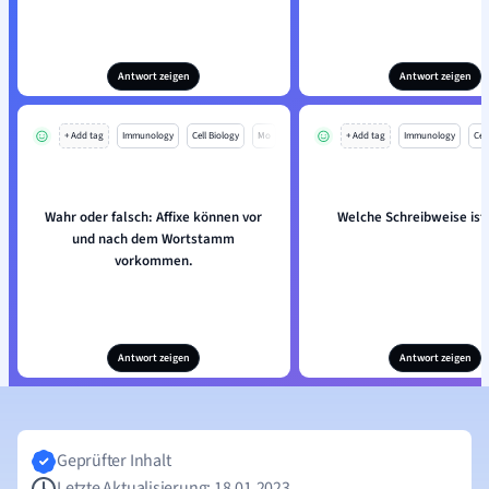
Antwort zeigen
Antwort zeigen
+ Add tag
Immunology
Cell Biology
Mo
+ Add tag
Immunology
Cell
Wahr oder falsch: Affixe können vor
Welche Schreibweise ist 
und nach dem Wortstamm
vorkommen.
Antwort zeigen
Antwort zeigen
Geprüfter Inhalt
Letzte Aktualisierung: 18.01.2023