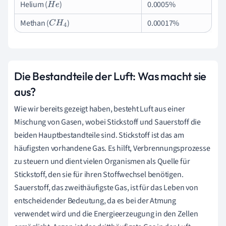
Helium (
)
0.0005%
H
e
Methan (
)
0.00017%
C
H
4
Die Bestandteile der Luft: Was macht sie
aus?
Wie wir bereits gezeigt haben, besteht Luft aus einer
Mischung von Gasen, wobei Stickstoff und Sauerstoff die
beiden Hauptbestandteile sind. Stickstoff ist das am
häufigsten vorhandene Gas. Es hilft, Verbrennungsprozesse
zu steuern und dient vielen Organismen als Quelle für
Stickstoff, den sie für ihren Stoffwechsel benötigen.
Sauerstoff, das zweithäufigste Gas, ist für das Leben von
entscheidender Bedeutung, da es bei der Atmung
verwendet wird und die Energieerzeugung in den Zellen