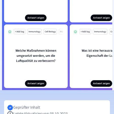
Antwort zeigen
Antwort zeigen
+ Add tag
Immunology
Cell Biology
Mo
+ Add tag
Immunology
Cell
Welche Maßnahmen können
Was ist eine herausra
umgesetzt werden, um die
Eigenschaft der Luf
Luftqualität zu verbessern?
Antwort zeigen
Antwort zeigen
Geprüfter Inhalt
Letzte Aktualisierung: 05.10.2023