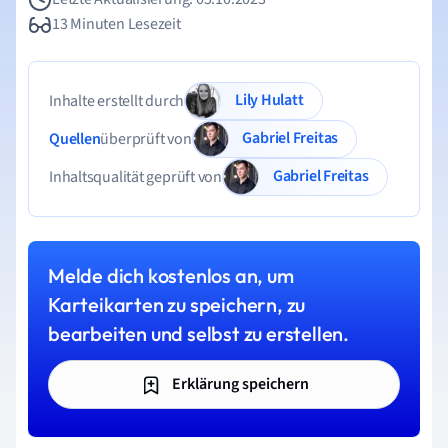
13 Minuten Lesezeit
Lily Hulatt
Inhalte erstellt durch
Gabriel Freitas
Quellen
überprüft von
Gabriel Freitas
Inhaltsqualität geprüft von
Melde dich kostenlos an, um
Karteikarten zu speichern, zu
bearbeiten und selbst zu erstellen.
Erklärung speichern