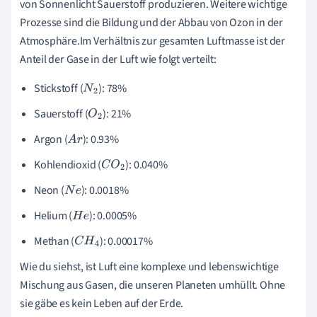
von Sonnenlicht Sauerstoff produzieren. Weitere wichtige
Prozesse sind die Bildung und der Abbau von Ozon in der
Atmosphäre.Im Verhältnis zur gesamten Luftmasse ist der
Anteil der Gase in der Luft wie folgt verteilt:
Stickstoff (
): 78%
N
2
Sauerstoff (
): 21%
O
2
Argon (
): 0.93%
A
r
Kohlendioxid (
): 0.040%
C
O
2
Neon (
): 0.0018%
N
e
Helium (
): 0.0005%
H
e
Methan (
): 0.00017%
C
H
4
Wie du siehst, ist Luft eine komplexe und lebenswichtige
Mischung aus Gasen, die unseren Planeten umhüllt. Ohne
sie gäbe es kein Leben auf der Erde.