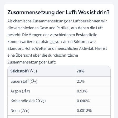
Zusammensetzung der Luft: Was ist drin?
Als chemische Zusammensetzung der Luft bezeichnen wir
die verschiedenen Gase und Partikel, aus denen die Luft
besteht. Die Mengen der verschiedenen Bestandteile
können variieren, abhängig von vielen Faktoren wie
Standort, Höhe, Wetter und menschlicher Aktivität. Hier ist
eine Übersicht über die durchschnittliche
Zusammensetzung der Luft:
Stickstoff (
)
78%
N
2
Sauerstoff (
)
21%
O
2
Argon (
)
0.93%
A
r
Kohlendioxid (
)
0.040%
C
O
2
Neon (
)
0.0018%
N
e