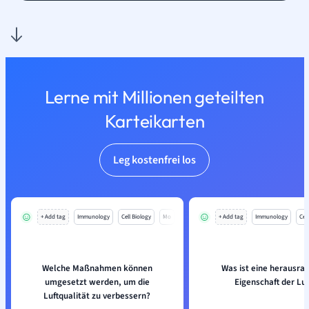
Lerne mit Millionen geteilten
Karteikarten
Leg kostenfrei los
+ Add tag
Immunology
Cell Biology
Mo
+ Add tag
Immunology
Cell
Welche Maßnahmen können
Was ist eine herausra
umgesetzt werden, um die
Eigenschaft der Luf
Luftqualität zu verbessern?