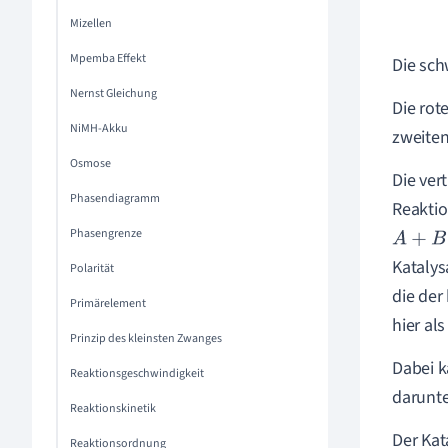
Mizellen
Mpemba Effekt
Die sch
Nernst Gleichung
Die rot
NiMH-Akku
zweiten
Osmose
Die ver
Phasendiagramm
Reaktio
Phasengrenze
A
+
B
→
A
Katalys
Polarität
die der
Primärelement
hier al
Prinzip des kleinsten Zwanges
Dabei k
Reaktionsgeschwindigkeit
darunte
Reaktionskinetik
Der Kat
Reaktionsordnung