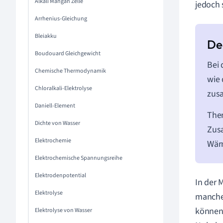
Alkali Mangan Zelle
jedoch 
Arrhenius-Gleichung
Bleiakku
Boudouard Gleichgewicht
Bei 
Chemische Thermodynamik
wie 
Chloralkali-Elektrolyse
zus
Daniell-Element
Ther
Dichte von Wasser
Zus
Elektrochemie
Wär
Elektrochemische Spannungsreihe
Elektrodenpotential
In der 
Elektrolyse
manche 
können.
Elektrolyse von Wasser