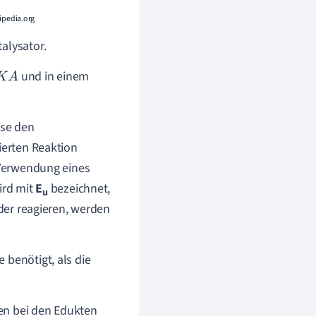
ipedia.org
alysator.
und in einem
hse den
ierten Reaktion
r Verwendung eines
ird mit
E
bezeichnet,
u
nder reagieren, werden
 benötigt, als die
en bei den Edukten