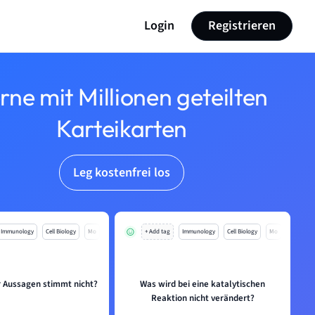
Login
Registrieren
rne mit Millionen geteilten
Karteikarten
Leg kostenfrei los
Immunology
Cell Biology
Mo
+ Add tag
Immunology
Cell Biology
Mo
r Aussagen stimmt nicht?
Was wird bei eine katalytischen
Reaktion nicht verändert?