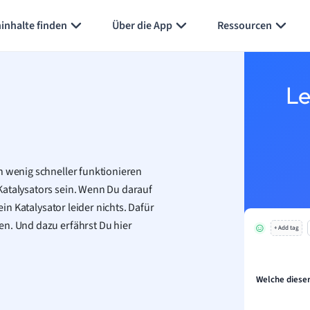
Karteikarten erstellen
Seite zusammenfassen
inhalte finden
Über die App
Ressourcen
Le
n wenig schneller funktionieren
Katalysators sein. Wenn Du darauf
ein Katalysator leider nichts. Dafür
en. Und dazu erfährst Du hier
+ Add tag
Welche diese