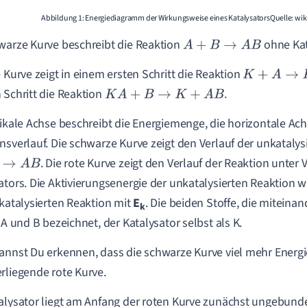
Abbildung 1: Energiediagramm der Wirkungsweise eines KatalysatorsQuelle: wik
warze Kurve beschreibt die Reaktion
ohne Kat
A
+
B
→
A
B
e Kurve zeigt in einem ersten Schritt die Reaktion
K
+
A
→
K
A
 Schritt die Reaktion
.
K
A
+
B
→
K
+
A
B
tikale Achse beschreibt die Energiemenge, die horizontale Ac
nsverlauf. Die schwarze Kurve zeigt den Verlauf der unkatalys
. Die rote Kurve zeigt den Verlauf der Reaktion unte
B
ators. Die Aktivierungsenergie der unkatalysierten Reaktion w
 katalysierten Reaktion mit
E
. Die beiden Stoffe, die miteina
k
s A und B bezeichnet, der Katalysator selbst als K.
annst Du erkennen, dass die schwarze Kurve viel mehr Energie
rliegende rote Kurve.
alysator liegt am Anfang der roten Kurve zunächst ungebund