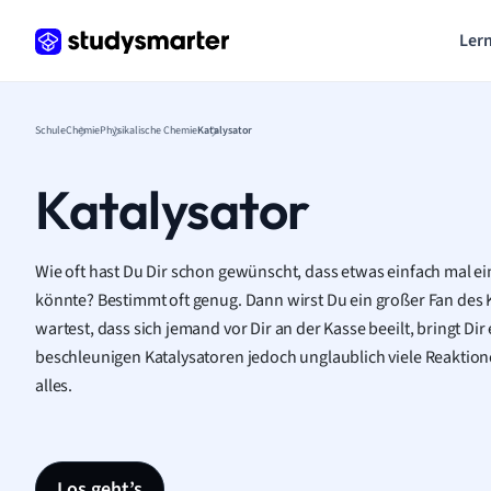
Lern
Schule
Chemie
Physikalische Chemie
Katalysator
Katalysator
Wie oft hast Du Dir schon gewünscht, dass etwas einfach mal ei
könnte? Bestimmt oft genug. Dann wirst Du ein großer Fan des 
wartest, dass sich jemand vor Dir an der Kasse beeilt, bringt Dir 
beschleunigen Katalysatoren jedoch unglaublich viele Reaktion
alles.
Los geht’s