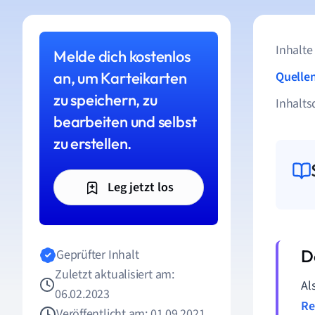
Inhalte
Melde dich kostenlos
an, um Karteikarten
Quelle
zu speichern, zu
Inhalts
bearbeiten und selbst
zu erstellen.
Leg jetzt los
Geprüfter Inhalt
Zuletzt aktualisiert am:
Al
06.02.2023
Re
Veröffentlicht am: 01.09.2021