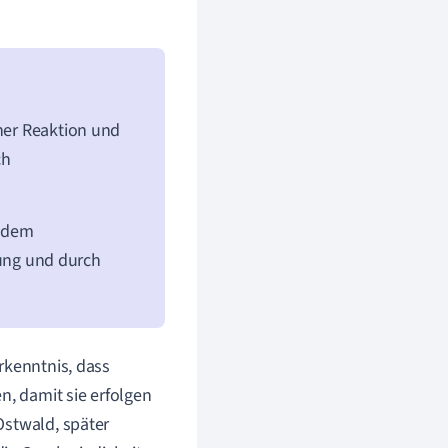
iner Reaktion und
ch
t dem
ng und durch
rkenntnis, dass
, damit sie erfolgen
Ostwald, später