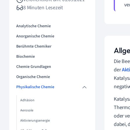
ve
8 Minuten Lesezeit
Analytische Chemie
Anorganische Chemie
Berühmte Chemiker
Allg
Biochemie
Die Bee
Chemie Grundlagen
der
Akt
Organische Chemie
Katalys
negativ
Physikalische Chemie
Katalys
Adhäsion
Thermod
Aerosole
oder ve
Aktivierungsenergie
dabei, 