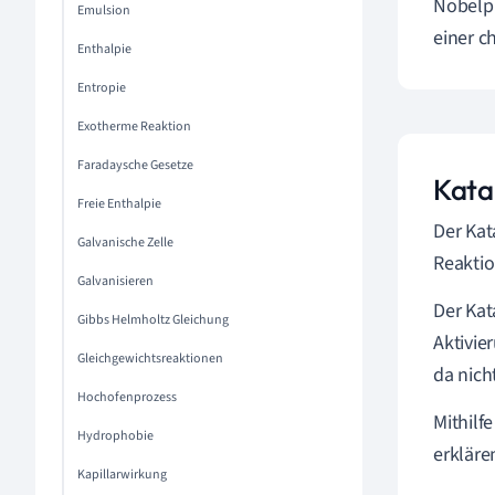
Nobelpr
Emulsion
einer c
Enthalpie
Entropie
Exotherme Reaktion
Faradaysche Gesetze
Kata
Freie Enthalpie
Der Kat
Galvanische Zelle
Reaktio
Galvanisieren
Der Kat
Gibbs Helmholtz Gleichung
Aktivie
Gleichgewichtsreaktionen
da nich
Hochofenprozess
Mithilf
Hydrophobie
erkläre
Kapillarwirkung