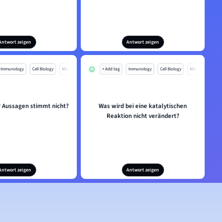
Antwort zeigen
Antwort zeigen
Immunology
Cell Biology
Mo
+ Add tag
Immunology
Cell Biology
Mo
r Aussagen stimmt nicht?
Was wird bei eine katalytischen
Reaktion nicht verändert?
Antwort zeigen
Antwort zeigen