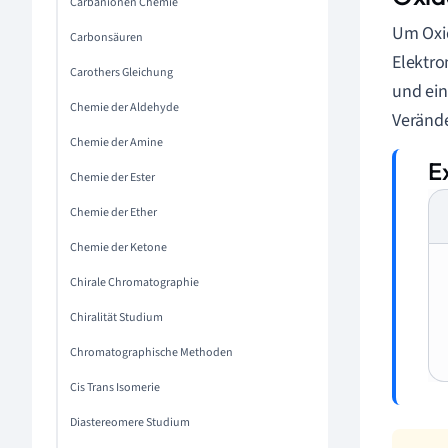
Carbanionen Chemie
Um Oxid
Carbonsäuren
Elektro
Carothers Gleichung
und ein
Chemie der Aldehyde
Verände
Chemie der Amine
Chemie der Ester
Chemie der Ether
Chemie der Ketone
Chirale Chromatographie
Chiralität Studium
Chromatographische Methoden
Cis Trans Isomerie
Diastereomere Studium