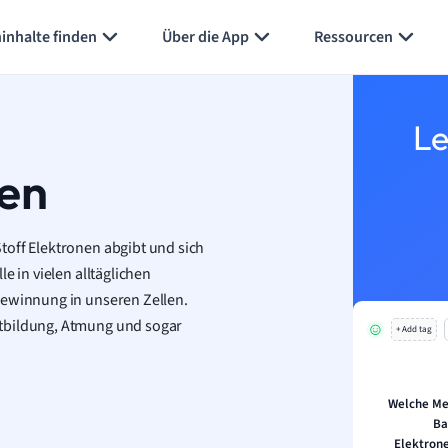
inhalte finden
Über die App
Ressourcen
Le
nen
toff Elektronen abgibt und sich
e in vielen alltäglichen
gewinnung in unseren Zellen.
stbildung, Atmung und sogar
+ Add tag
Welche Me
Ba
Elektron