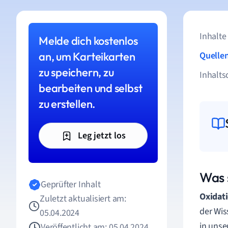
Inhalte
Melde dich kostenlos
an, um Karteikarten
Quelle
zu speichern, zu
Inhalts
bearbeiten und selbst
zu erstellen.
Leg jetzt los
Was 
Geprüfter Inhalt
Oxidat
Zuletzt aktualisiert am:
der Wis
05.04.2024
in unse
Veröffentlicht am: 05.04.2024