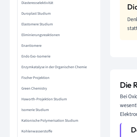
Diastereoselektivität
Duroplast Studium
Denk
Elastomere Studium
stat
Eliminierungsreaktionen
Enantiomere
Endo Exo-Isomerie
Enzymkatalyse in der Organischen Chemie
Fischer Projektion
Die 
Green Chemistry
Bei Oxi
Haworth-Projektion Studium
wesentl
Isomerie Studium
Elektro
Kationische Polymerisation Studium
Kohlenwasserstoffe