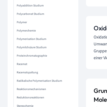
Polyaddition Studium
Polycarbonat Studium
Polymer
Oxid
Polymerchemie
Oxidati
Polymerisation Studium
Umwandl
Polymilchsäure Studium
Gruppen
Proteinchromatographie
einer V
Racemat
Racematspaltung
Radikalische Polymerisation Studium
Grun
Reaktionsmechanismen
Reduktionsreaktionen
Mole
Stereochemie