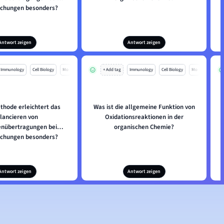
ichungen besonders?
Antwort zeigen
Antwort zeigen
Immunology
Cell Biology
Mo
+ Add tag
Immunology
Cell Biology
Mo
thode erleichtert das
Was ist die allgemeine Funktion von
lancieren von
Oxidationsreaktionen in der
enübertragungen bei
organischen Chemie?
ichungen besonders?
Antwort zeigen
Antwort zeigen