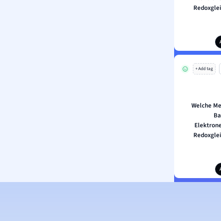
Redoxgle
+ Add tag
Welche Me
Ba
Elektron
Redoxgle