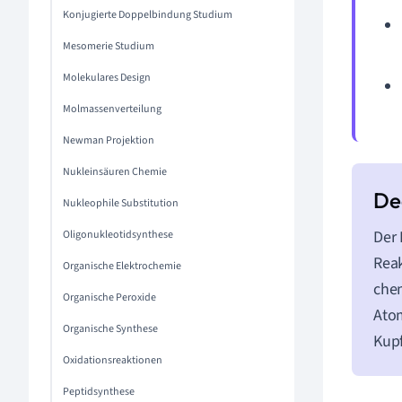
Konjugierte Doppelbindung Studium
Mesomerie Studium
Molekulares Design
Molmassenverteilung
Newman Projektion
Nukleinsäuren Chemie
Nukleophile Substitution
Der 
Oligonukleotidsynthese
Reak
Organische Elektrochemie
chem
Organische Peroxide
Atom
Organische Synthese
Kupf
Oxidationsreaktionen
Peptidsynthese