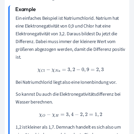
Ein einfaches Beispiel ist Natriumchlorid. Natrium hat
eine Elektronegativität von 0,9 und Chlor hat eine
Elektronegativität von 3,2. Daraus bildest Du jetzt die
Differenz. Dabei muss immer der kleinere Wert vom
größeren abgezogen werden, damit die Differenz positiv
ist.
χ
C
l
−
χ
N
a
=
3
,
2
−
0
,
9
=
2
,
3
Bei Natriumchlorid liegt also eine Ionenbindung vor.
So kannst Du auch die Elektronegativitätsdifferenz bei
Wasser berechnen.
χ
O
−
χ
H
=
3
,
4
−
2
,
2
=
1
,
2
1,2 ist kleiner als 1,7. Demnach handelt es sich also um