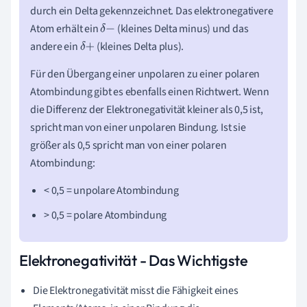
durch ein Delta gekennzeichnet. Das elektronegativere
Atom erhält ein
(kleines Delta minus) und das
δ
−
andere ein
(kleines Delta plus).
δ
+
Für den Übergang einer unpolaren zu einer polaren
Atombindung gibt es ebenfalls einen Richtwert. Wenn
die Differenz der Elektronegativität kleiner als 0,5 ist,
spricht man von einer unpolaren Bindung. Ist sie
größer als 0,5 spricht man von einer polaren
Atombindung:
< 0,5 = unpolare Atombindung
> 0,5 = polare Atombindung
Elektronegativität - Das Wichtigste
Die Elektronegativität misst die Fähigkeit
eines