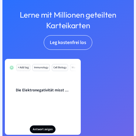
Lerne mit Millionen geteilten
Karteikarten
Leg kostenfrei los
+ Add tag
Immunology
Cell Biology
Mo
Die Elektronegativität misst ...
Antwort zeigen