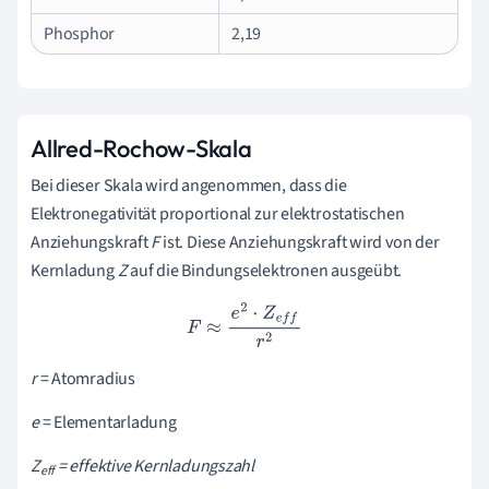
Phosphor
2,19
Allred-Rochow-Skala
Bei dieser Skala wird angenommen, dass die
Elektronegativität proportional zur elektrostatischen
Anziehungskraft
F
ist. Diese Anziehungskraft wird von der
Kernladung
Z
auf die Bindungselektronen ausgeübt.
F
≈
e
2
⋅
Z
e
f
f
r
2
r
= Atomradius
e
= Elementarladung
Z
= effektive Kernladungszahl
eff