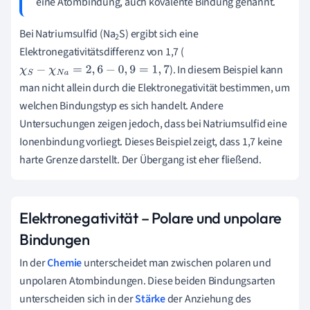
eine Atombindung, auch kovalente Bindung genannt.
Bei Natriumsulfid (Na
S) ergibt sich eine
2
Elektronegativitätsdifferenz von 1,7 (
). In diesem Beispiel kann
χ
S
−
χ
N
a
=
2
,
6
−
0
,
9
=
1
,
7
man nicht allein durch die Elektronegativität bestimmen, um
welchen Bindungstyp es sich handelt. Andere
Untersuchungen zeigen jedoch, dass bei Natriumsulfid eine
Ionenbindung vorliegt. Dieses Beispiel zeigt, dass 1,7 keine
harte Grenze darstellt. Der Übergang ist eher fließend.
Elektronegativität –
Polare und unpolare
Bindungen
In der
Chemie
unterscheidet man zwischen polaren und
unpolaren Atombindungen. Diese beiden Bindungsarten
unterscheiden sich in der
Stärke
der Anziehung
des