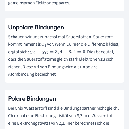
gemeinsamen Elektronenpaares.
Unpolare Bindungen
Schauen wir uns zunächst mal Sauerstoff an. Sauerstoff
kommt immer als O
vor. Wenn Du hier die Differenz bildest,
2
ergibt sich:
. Dies bedeutet,
χ
O
−
χ
O
=
3
,
4
−
3
,
4
=
0
dass die Sauerstoffatome gleich stark Elektronen zu sich
ziehen. Diese Art von Bindung wird als unpolare
Atombindung bezeichnet.
Polare Bindungen
Bei Chlorwasserstoff sind die Bindungspartner nicht gleich.
Chlor hat eine Elektronegativität von 3,2 und Wasserstoff
eine Elektronegativität von 2,2. Hier berechnet sich die