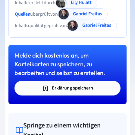
Lily Hulatt
Inhalte erstellt durch
Gabriel Freitas
Quellen
überprüft von
Gabriel Freitas
Inhaltsqualität geprüft von
Melde dich kostenlos an, um
Karteikarten zu speichern, zu
bearbeiten und selbst zu erstellen.
Erklärung speichern
Springe zu einem wichtigen