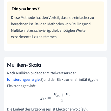
Diese Methode hat den Vorteil, dass sie einfacher zu
berechnen ist. Bei den Methoden von Pauling und
Mulliken ist es schwierig, die benötigten Werte
experimentell zu bestimmen.
Mulliken-Skala
Nach Mulliken bildet der Mittelwert aus der
Ionisierungsenergie
E
und der Elektronenaffinität
E
die
I
ea
Elektronegativität.
χ
M
=
E
e
a
+
E
I
2
Die Einheit des Ergebnisses ist Elektronenvolt (eV).