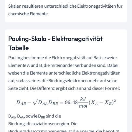
Skalen resultieren unterschiedliche Elektronegativitäten für
chemische Elemente.
Pauling-Skala - Elektronegativität
Tabelle
Pauling bestimmte die Elektronegativität auf Basis zweier
Elemente A und B, die miteinander verbunden sind. Dabei
weisen die Elemente unterschiedliche Elektronegativitäten
auf, sodass eines die Bindungselektronen mehr auf seine
Seite zieht. Die Differenz ergibt sich anhand dieser Formel:
D
A
B
−
D
A
A
D
B
B
=
96
,
48
k
J
m
o
l
(
X
A
−
X
B
)
2
D
, D
, sowie D
sind die
AB
AA
BB
Bindungsdissoziationsenergien. Die
Bindungsdissoziationsenergie ist die Energie, die benötigt