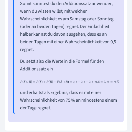
Somit könntest du den Additionssatz anwenden,
wenn du wissen willst, mit welcher
Wahrscheinlichkeit es am Samstag oder Sonntag
(oder an beiden Tagen) regnet. Der Einfachheit
halber kannst du davon ausgehen, dass es an
beiden Tagen mit einer Wahrscheinlichkeit von 0,5
regnet.
Du setzt also die Werte in die Formel für den
Additionssatz ein
P
(
S
∪
R
)
=
P
(
S
)
+
P
(
R
)
-
P
(
S
∩
R
)
=
0
,
5
+
0
,
5
-
0
,
5
·
0
,
5
=
0
,
75
=
75
%
und erhältst als Ergebnis, dass es mit einer
Wahrscheinlichkeit von 75 % an mindestens einem
der Tage regnet.