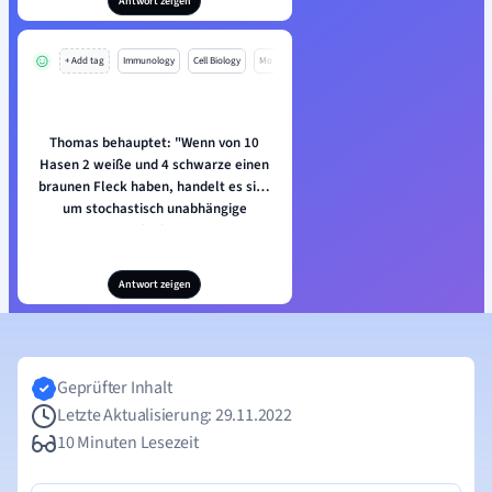
Antwort zeigen
+ Add tag
Immunology
Cell Biology
Mo
Thomas behauptet: "Wenn von 10
Hasen 2 weiße und 4 schwarze einen
braunen Fleck haben, handelt es sich
um stochastisch unabhängige
Ereignisse.
Antwort zeigen
Geprüfter Inhalt
Letzte Aktualisierung: 29.11.2022
10 Minuten Lesezeit