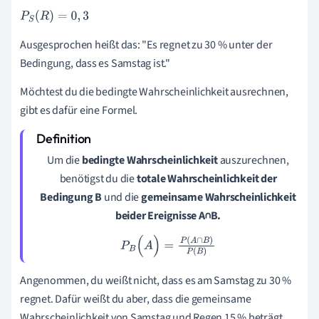
P
S
(
R
)
=
0
,
3
Ausgesprochen heißt das: "Es regnet zu 30 % unter der
Bedingung, dass es Samstag ist."
Möchtest du die bedingte Wahrscheinlichkeit ausrechnen,
gibt es dafür eine Formel.
Um die
bedingte Wahrscheinlichkeit
auszurechnen,
benötigst du die
totale Wahrscheinlichkeit der
Bedingung B
und die
gemeinsame Wahrscheinlichkeit
beider Ereignisse A∩B.
P
B
(
A
)
=
P
(
A
∩
B
)
P
(
B
)
Angenommen, du weißt nicht, dass es am Samstag zu 30 %
regnet. Dafür weißt du aber, dass die gemeinsame
Wahrscheinlichkeit von Samstag und Regen 15 % beträgt.