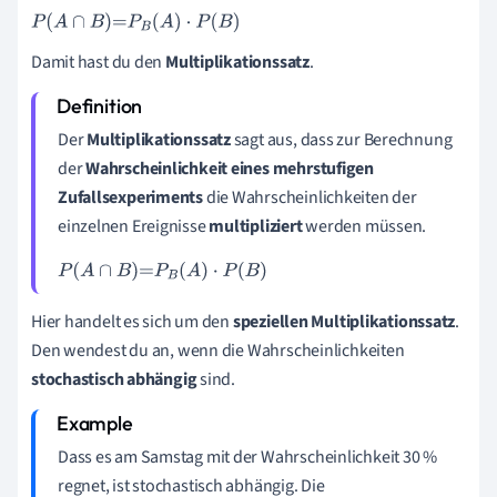
P
B
(
A
)
·
P
(
B
)
Damit hast du den
Multiplikationssatz
.
Der
Multiplikationssatz
sagt aus, dass zur Berechnung
der
Wahrscheinlichkeit eines mehrstufigen
Zufallsexperiments
die Wahrscheinlichkeiten der
einzelnen Ereignisse
multipliziert
werden müssen.
P
(
A
∩
B
)
=
P
B
(
A
)
·
P
(
B
)
Hier handelt es sich um den
speziellen Multiplikationssatz
.
Den wendest du an, wenn die Wahrscheinlichkeiten
stochastisch abhängig
sind.
Dass es am Samstag mit der Wahrscheinlichkeit 30 %
regnet, ist stochastisch abhängig. Die