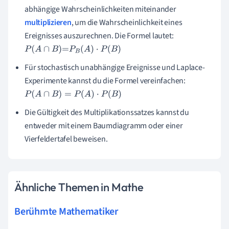
abhängige Wahrscheinlichkeiten miteinander
multiplizieren
, um die Wahrscheinlichkeit eines
Ereignisses auszurechnen. Die Formel lautet:
P
(
A
∩
B
)
=
P
B
(
A
)
·
P
(
B
)
Für stochastisch unabhängige Ereignisse und Laplace-
Experimente kannst du die Formel vereinfachen:
P
(
A
∩
B
)
=
P
(
A
)
·
P
(
B
)
Die Gültigkeit des Multiplikationssatzes kannst du
entweder mit einem Baumdiagramm oder einer
Vierfeldertafel beweisen.
Ähnliche Themen in Mathe
Berühmte Mathematiker