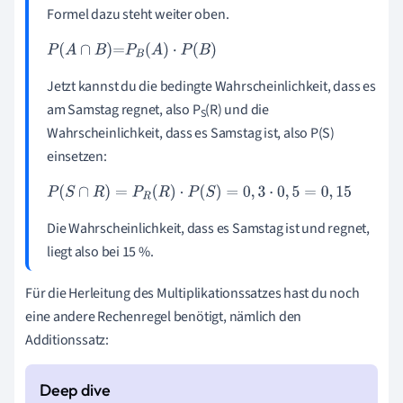
Formel dazu steht weiter oben.
P
(
A
∩
B
)
=
P
B
(
A
)
·
P
(
B
)
Jetzt kannst du die bedingte Wahrscheinlichkeit, dass es
am Samstag regnet, also P
(R) und die
S
Wahrscheinlichkeit, dass es Samstag ist, also P(S)
einsetzen:
P
(
S
∩
R
)
=
P
R
(
R
)
·
P
(
S
)
=
0
,
3
·
0
,
5
=
0
,
15
Die Wahrscheinlichkeit, dass es Samstag ist und regnet,
liegt also bei 15 %.
Für die Herleitung des Multiplikationssatzes hast du noch
eine andere Rechenregel benötigt, nämlich den
Additionssatz: