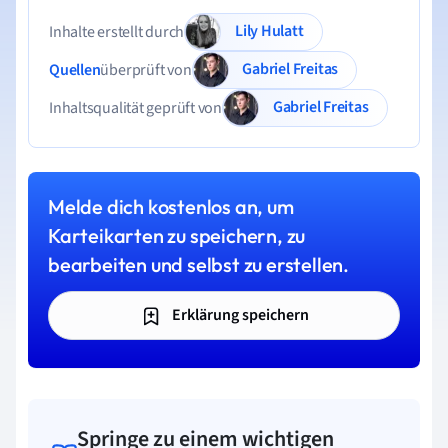
Lily Hulatt
Inhalte erstellt durch
Gabriel Freitas
Quellen
überprüft von
Gabriel Freitas
Inhaltsqualität geprüft von
Melde dich kostenlos an, um
Karteikarten zu speichern, zu
bearbeiten und selbst zu erstellen.
Erklärung speichern
Springe zu einem wichtigen