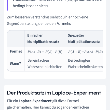
A
bedingt ist oder nicht).
Zum besseren Verständnis siehst du hier noch eine
Gegenüberstellung der beiden Formeln:
Einfacher
Spezieller
Multiplikationssatz
Multiplikationssatz
Formel
P
(
A
∩
B
)
=
P
(
A
)
·
P
(
B
)
P
(
A
∩
B
)
=
P
B
(
A
)
·
P
(
B
)
Bei einfachen
Bei bedingten
Wann?
Wahrscheinlichkeiten
Wahrscheinlichkeiten
Der Produktsatz im Laplace-Experiment
Für ein
Laplace-Experiment
gilt diese Formel
gleichermaßen. Hier kannst du sogar den einfachen