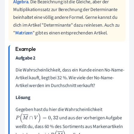
Algebra
. Die Bezeichnung ist die Gleiche, aber der
Multiplikationssatz zur Berechnung der Determinante
beinhaltet eine völlig andere Formel. Gerne kannst du
dich im Artikel "Determinante" dazu reinlesen. Auch zu
"
Matrizen
" gibt es einen entsprechenden Artikel.
Aufgabe 2
Die Wahrscheinlichkeit, dass ein Kunde einen No-Name-
Artikel kauft, liegt bei 32 %. Wie viele der No-Name-
Artikel werden im Durchschnitt verkauft?
Lösung
Gegeben hast du hier die Wahrscheinlichkeit
und aus der vorherigen Aufgabe
P
(
M
∩
V
)
=
0
,
32
weißt du, dass 60 % des Sortiments aus Markenartikeln