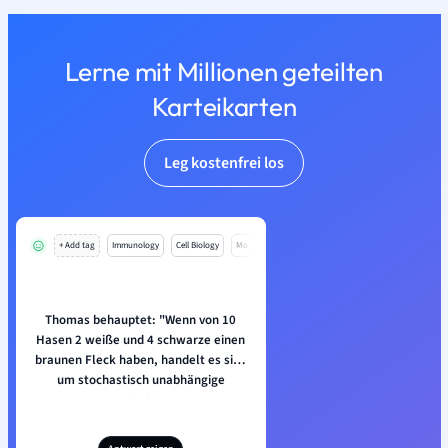
Lerne mit Millionen geteilten
Karteikarten
Leg kostenfrei los
+ Add tag
Immunology
Cell Biology
Mo
Thomas behauptet: "Wenn von 10
Hasen 2 weiße und 4 schwarze einen
braunen Fleck haben, handelt es sich
um stochastisch unabhängige
Ereignisse.