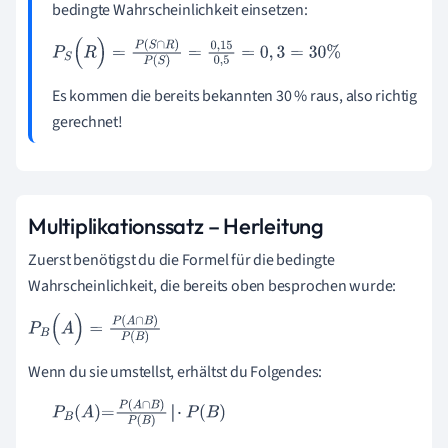
bedingte Wahrscheinlichkeit einsetzen:
P
S
(
R
)
=
P
(
S
∩
R
)
P
(
S
)
=
0
,
15
0
,
5
=
0
,
3
=
30
%
Es kommen die bereits bekannten 30 % raus, also richtig
gerechnet!
Multiplikationssatz – Herleitung
Zuerst benötigst du die Formel für die bedingte
Wahrscheinlichkeit, die bereits oben besprochen wurde:
P
B
(
A
)
=
P
(
A
∩
B
)
P
(
B
)
Wenn du sie umstellst, erhältst du Folgendes:
P
B
(
A
)
=
P
(
A
∩
B
)
P
(
B
)
·
P
(
B
)
P
(
A
∩
B
)
=