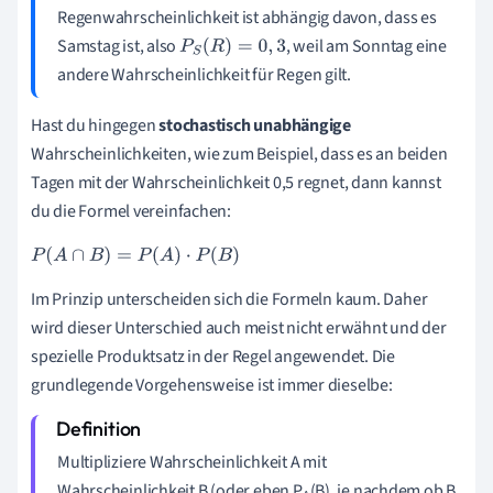
Regenwahrscheinlichkeit ist abhängig davon, dass es
Samstag ist, also
, weil am Sonntag eine
P
S
(
R
)
=
0
,
3
andere Wahrscheinlichkeit für Regen gilt.
Hast du hingegen
stochastisch unabhängige
Wahrscheinlichkeiten, wie zum Beispiel, dass es an beiden
Tagen mit der Wahrscheinlichkeit 0,5 regnet, dann kannst
du die Formel vereinfachen:
P
(
A
∩
B
)
=
P
(
A
)
·
P
(
B
)
Im Prinzip unterscheiden sich die Formeln kaum. Daher
wird dieser Unterschied auch meist nicht erwähnt und der
spezielle Produktsatz
in der Regel
angewendet. Die
grundlegende Vorgehensweise ist immer dieselbe:
Multipliziere Wahrscheinlichkeit A mit
Wahrscheinlichkeit B (oder eben P
(B), je nachdem ob B