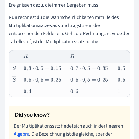
Ereignissen dazu, die immer 1 ergeben muss.
Nun rechnest du die Wahrscheinlichkeiten mithilfe des
Multiplikationssatzes aus und trägst sie in die
entsprechenden Felder ein. Geht die Rechnung am Ende der
Tabelle auf, ist der Multiplikationssatz richtig.
R
R
S
0
,
3
·
0
,
5
=
0
,
15
0
,
7
·
0
,
5
=
0
,
35
0
,
5
S
0
,
5
·
0
,
5
=
0
,
25
0
,
5
·
0
,
5
=
0
,
25
0
,
5
0
,
4
0
,
6
1
Der Multiplikationssatz findet sich auch in der linearen
Algebra
. Die Bezeichnung ist die gleiche, aber der