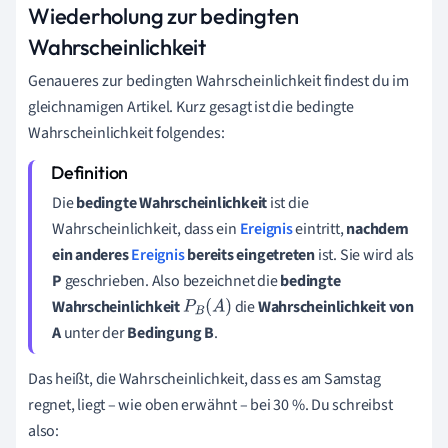
Wiederholung zur bedingten
Wahrscheinlichkeit
Genaueres zur bedingten Wahrscheinlichkeit findest du im
gleichnamigen Artikel. Kurz gesagt ist die bedingte
Wahrscheinlichkeit folgendes:
Die
bedingte Wahrscheinlichkeit
ist die
Wahrscheinlichkeit, dass ein
Ereignis
eintritt,
nachdem
ein anderes
Ereignis
bereits eingetreten
ist. Sie wird als
P
geschrieben. Also bezeichnet die
bedingte
Wahrscheinlichkeit
die
Wahrscheinlichkeit von
P
B
(
A
)
A
unter der
Bedingung B
.
Das heißt, die Wahrscheinlichkeit, dass es am Samstag
regnet, liegt – wie oben erwähnt – bei 30 %. Du schreibst
also: