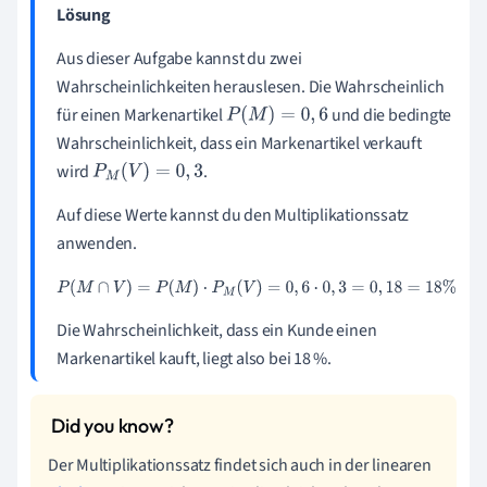
L
ösung
Aus dieser Aufgabe kannst du zwei
Wahrscheinlichkeiten herauslesen. Die Wahrscheinlich
für einen Markenartikel
und die bedingte
P
(
M
)
=
0
,
6
Wahrscheinlichkeit, dass ein Markenartikel verkauft
wird
.
P
M
(
V
)
=
0
,
3
Auf diese Werte kannst du den Multiplikationssatz
anwenden.
P
(
M
∩
V
)
=
P
(
M
)
·
P
M
(
V
)
=
0
,
6
·
0
,
3
=
0
,
18
=
18
%
Die Wahrscheinlichkeit, dass ein Kunde einen
Markenartikel kauft, liegt also bei 18 %.
Der Multiplikationssatz findet sich auch in der linearen