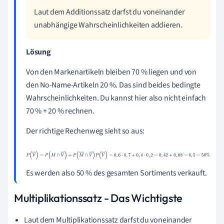
Laut dem Additionssatz darfst du voneinander
unabhängige Wahrscheinlichkeiten addieren.
Lösung
Von den Markenartikeln bleiben 70 % liegen und von
den No-Name-Artikeln 20 %. Das sind beides bedingte
Wahrscheinlichkeiten. Du kannst hier also nicht einfach
70 % + 20 % rechnen.
Der richtige Rechenweg sieht so aus:
P
(
V
)
=
P
(
M
∩
V
)
+
P
(
M
∩
V
)
P
(
V
)
=
0
,
6
·
0
,
7
+
0
,
4
·
0
,
2
=
0
,
42
+
0
,
08
=
0
,
5
=
50
%
Es werden also 50 % des gesamten Sortiments verkauft.
Multiplikationssatz - Das Wichtigste
Laut dem Multiplikationssatz darfst du voneinander