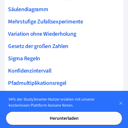
Säulendiagramm
Mehrstufige Zufallsexperimente
Variation ohne Wiederholung
Gesetz der großen Zahlen
Sigma Regeln
Konfidenzintervall
Pfadmultiplikationsregel
Multiplikationssatz
94% der StudySmarter-Nutzer erzielen mit unserer
kostenlosen Plattform bessere Noten.
Totale Wahrscheinlichkeit
Herunterladen
Summenregel Wahrscheinlichkeit