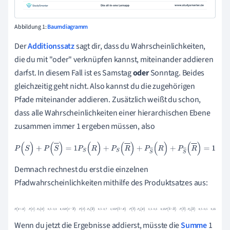
Abbildung 1:
Baumdiagramm
Der
Additionssatz
sagt dir, dass du Wahrscheinlichkeiten,
die du mit "oder" verknüpfen kannst, miteinander addieren
darfst. In diesem Fall ist es Samstag
oder
Sonntag. Beides
gleichzeitig geht nicht. Also kannst du die zugehörigen
Pfade miteinander addieren. Zusätzlich weißt du schon,
dass alle Wahrscheinlichkeiten einer hierarchischen Ebene
zusammen immer 1 ergeben müssen, also
P
(
S
)
+
P
(
S
)
=
1
P
S
(
R
)
+
P
S
(
R
)
+
P
S
(
R
)
+
P
S
(
R
)
=
1
Demnach rechnest du erst die einzelnen
Pfadwahrscheinlichkeiten mithilfe des Produktsatzes aus:
P
(
S
∩
R
)
=
P
(
S
)
·
P
S
(
R
)
=
0
,
5
·
0
,
3
=
0
,
15
P
(
S
∩
R
)
=
P
(
S
)
·
P
S
(
R
)
=
0
,
5
·
0
,
7
=
0
,
35
P
(
S
∩
R
)
=
P
(
S
)
·
P
S
(
R
)
=
0
,
5
·
0
,
5
=
0
,
25
P
(
S
∩
R
)
=
P
(
S
)
·
P
S
(
R
)
=
0
,
5
·
0
,
5
Wenn du jetzt die Ergebnisse addierst, müsste die
Summe
1