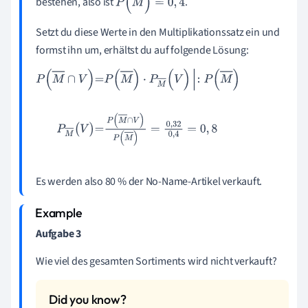
bestehen, also ist
.
P
(
M
)
=
0
,
4
Setzt du diese Werte in den Multiplikationssatz ein und
formst ihn um, erhältst du auf folgende Lösung:
P
(
M
∩
V
)
=
P
(
M
)
·
P
M
(
V
)
:
P
(
M
)
P
M
(
V
)
=
P
(
M
∩
V
)
P
(
M
)
=
0
,
32
0
,
4
=
0
,
8
Es werden also 80 % der No-Name-Artikel verkauft.
Aufgabe 3
Wie viel des gesamten Sortiments wird nicht verkauft?