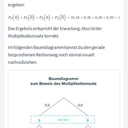
=
0
,
25
ergeben:
P
S
(
R
)
+
P
S
(
R
)
+
P
S
(
R
)
+
P
S
(
R
)
=
1
0
,
15
+
0
,
35
+
0
,
25
+
0
,
25
=
1
Das Ergebnis entspricht der Erwartung. Also ist der
Multiplikationssatz korrekt.
Im folgenden Baumdiagramm kannst du den gerade
besprochenen Rechenweg noch einmal visuell
nachvollziehen.