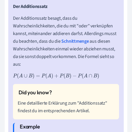
Der Additionssatz
Der Additionssatz besagt, dass du
Wahrscheinlichkeiten, die du mit "oder" verknüpfen
kannst, miteinander addieren darfst. Allerdings musst
du beachten, dass du die
Schnittmenge
aus diesen
Wahrscheinlichkeiten einmal wieder abziehen musst,
da sie sonst doppelt vorkommen. Die Formel sieht so
aus:
P
(
A
∪
B
)
=
P
(
A
)
+
P
(
B
)
-
P
(
A
∩
B
)
Eine detaillierte Erklärung zum "Additionssatz"
findest du im entsprechenden Artikel.