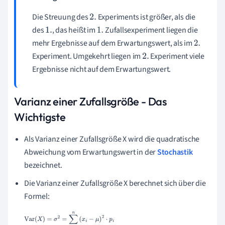
Die Streuung des
Experiments ist größer, als die
2.
des
, das heißt im
Zufallsexperiment liegen die
1.
1.
mehr Ergebnisse auf dem Erwartungswert, als im
2.
Experiment. Umgekehrt liegen im
Experiment viele
2.
Ergebnisse nicht auf dem Erwartungswert.
Varianz einer Zufallsgröße - Das
Wichtigste
Als Varianz einer Zufallsgröße X wird die quadratische
Abweichung vom Erwartungswert in der
Stochastik
bezeichnet.
Die Varianz einer Zufallsgröße X berechnet sich über die
Formel:
Var
(
X
)
=
σ
2
=
∑
i
=
1
n
(
x
i
−
μ
)
2
⋅
p
i
=
(
x
1
−
μ
)
2
⋅
p
1
+
(
x
2
−
μ
)
2
⋅
p
2
+
…
+