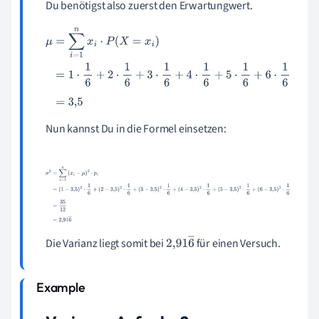
Du benötigst also zuerst den Erwartungwert.
μ
=
∑
i
=
1
n
x
i
⋅
P
(
X
=
x
i
)
=
1
⋅
1
6
+
2
⋅
1
6
+
3
⋅
1
6
+
4
⋅
1
6
+
5
⋅
1
6
+
6
⋅
1
6
=
3
,
5
Nun kannst Du in die Formel einsetzen:
σ
2
=
∑
i
=
1
n
(
x
i
−
μ
)
2
⋅
p
i
=
(
1
−
3
,
5
)
2
⋅
1
6
+
(
2
−
3
,
5
)
2
⋅
1
6
+
(
3
−
3
,
5
)
2
⋅
1
6
+
(
4
−
3
,
5
)
2
⋅
1
6
+
(
5
−
3
,
5
)
2
⋅
1
6
+
(
6
−
3
,
5
)
2
⋅
1
6
=
35
12
=
2
,
91
6
―
Die Varianz liegt somit bei
für einen Versuch.
2
,
91
6
―