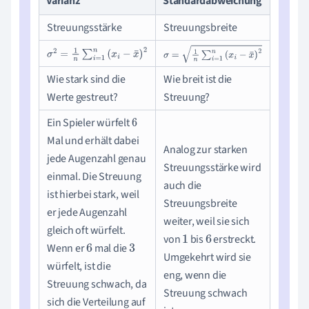
Varianz
Standardabweichung
Streuungsstärke
Streuungsbreite
σ
2
=
1
n
∑
i
=
1
n
(
x
i
−
x
¯
)
2
σ
=
1
n
∑
i
=
1
n
(
x
i
−
x
¯
)
2
Wie stark sind die
Wie breit ist die
Werte gestreut?
Streuung?
Ein Spieler würfelt
6
Mal und erhält dabei
Analog zur starken
jede Augenzahl genau
Streuungsstärke wird
einmal. Die Streuung
auch die
ist hierbei stark, weil
Streuungsbreite
er jede Augenzahl
weiter, weil sie sich
gleich oft würfelt.
von
bis
erstreckt.
1
6
Wenn er
mal die
6
3
Umgekehrt wird sie
würfelt, ist die
eng, wenn die
Streuung schwach, da
Streuung schwach
sich die Verteilung auf