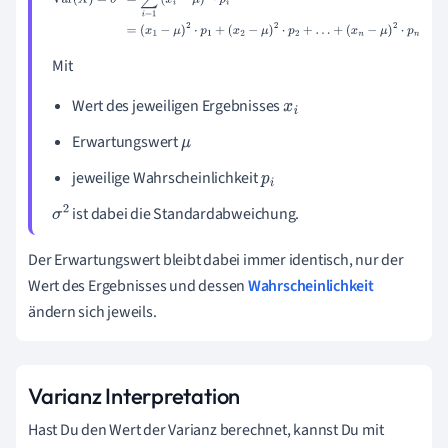
(
x
n
−
μ
)
2
⋅
p
n
Mit
Wert des jeweiligen Ergebnisses
x
i
Erwartungswert
μ
jeweilige Wahrscheinlichkeit
p
i
ist dabei die Standardabweichung.
σ
2
Der Erwartungswert bleibt dabei immer identisch, nur der
Wert des Ergebnisses und dessen
Wahrscheinlichkeit
ändern sich jeweils.
Varianz Interpretation
Hast Du den Wert der Varianz berechnet, kannst Du mit