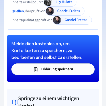
Lily Hulatt
Inhalte erstellt durch
Mitarbeiter hat recht?
Gabriel Freitas
Quellen
überprüft von
Gabriel Freitas
Inhaltsqualität geprüft von
Melde dich kostenlos an, um
Karteikarten zu speichern, zu
bearbeiten und selbst zu erstellen.
Erklärung speichern
Springe zu einem wichtigen