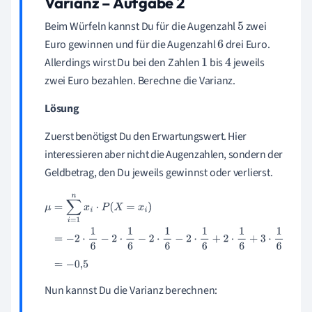
Varianz – Aufgabe
2
Beim Würfeln kannst Du für die Augenzahl
zwei
5
Euro gewinnen und für die Augenzahl
drei Euro.
6
Allerdings wirst Du bei den Zahlen
bis
jeweils
1
4
zwei Euro bezahlen. Berechne die Varianz.
Lösung
Zuerst benötigst Du den Erwartungswert. Hier
interessieren aber nicht die Augenzahlen, sondern der
Geldbetrag, den Du jeweils gewinnst oder verlierst.
μ
=
∑
i
=
1
n
x
i
⋅
P
(
X
=
x
i
)
=
−
2
⋅
1
6
−
2
⋅
1
6
−
2
⋅
1
6
−
2
⋅
1
6
+
2
⋅
1
6
+
3
⋅
1
6
=
−
0
,
5
Nun kannst Du die Varianz berechnen: