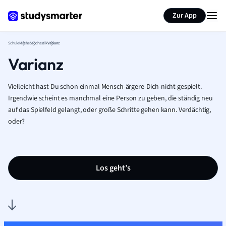
Karteikarten erstellen
Seite zusammenfassen
Zur App
Schule
Mathe
Stochastik
Varianz
Varianz
Vielleicht hast Du schon einmal Mensch-ärgere-Dich-nicht gespielt.
Irgendwie scheint es manchmal eine Person zu geben, die ständig neu
auf das Spielfeld gelangt, oder große Schritte gehen kann. Verdächtig,
oder?
Los geht’s