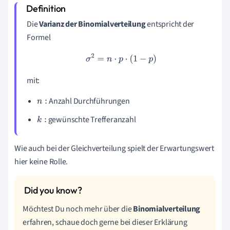
Die
Varianz
der Binomialverteilung
entspricht der
Formel
σ
2
=
n
⋅
p
⋅
(
1
−
p
)
mit:
Anzahl Durchführungen
n
:
gewünschte Trefferanzahl
k
:
Wie auch bei der Gleichverteilung spielt der Erwartungswert
hier keine Rolle.
Möchtest Du noch mehr über die
Binomialverteilung
erfahren, schaue doch gerne bei dieser Erklärung