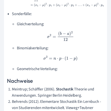
(
x
n
−
μ
)
2
⋅
p
n
Sonderfälle:
Gleichverteilung:
σ
2
=
(
b
−
a
)
2
12
Binomialverteilung:
σ
2
=
n
⋅
p
⋅
(
1
−
p
)
Geometrische Verteilung:
Nachweise
Meintrup; Schäffler (2006).
Stochastik
Theorie und
Anwendungen. Springer Berlin Heidelberg.
Behrends (2012). Elementare Stochastik Ein Lernbuch -
von Studierenden mitentwickelt. Vieweg+Teubner