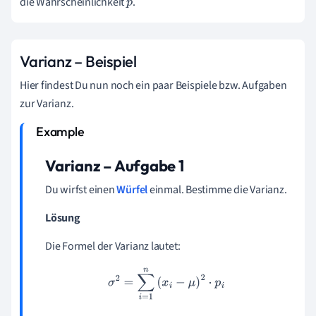
die Wahrscheinlichkeit
.
p
Varianz – Beispiel
Hier findest Du nun noch ein paar Beispiele bzw. Aufgaben
zur Varianz.
Varianz – Aufgabe 1
Du wirfst einen
Würfel
einmal. Bestimme die Varianz.
Lösung
Die Formel der Varianz lautet:
σ
2
=
∑
i
=
1
n
(
x
i
−
μ
)
2
⋅
p
i