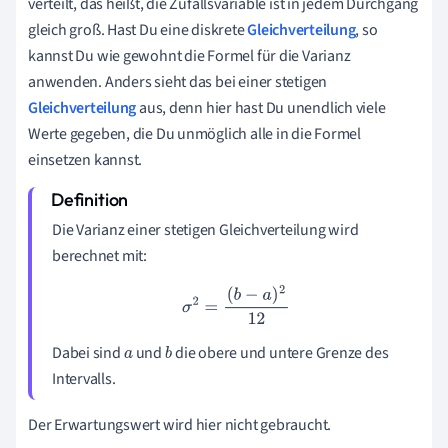
verteilt, das heißt, die Zufallsvariable ist in jedem Durchgang
gleich groß. Hast Du eine diskrete
Gleichverteilung
, so
kannst Du wie gewohnt die Formel für die Varianz
anwenden. Anders sieht das bei einer stetigen
Gleichverteilung
aus, denn hier hast Du unendlich viele
Werte gegeben, die Du unmöglich alle in die Formel
einsetzen kannst.
Die Varianz einer stetigen Gleichverteilung wird
berechnet mit:
σ
2
=
(
b
−
a
)
2
12
Dabei sind
und
die obere und untere Grenze des
a
b
Intervalls.
Der Erwartungswert wird hier nicht gebraucht.