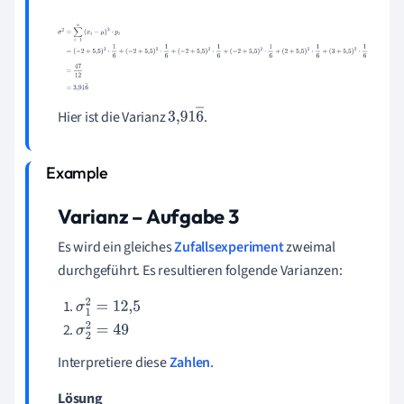
σ
2
=
∑
i
=
1
n
(
x
i
−
μ
)
2
⋅
p
i
=
(
−
2
+
5
,
5
)
2
⋅
1
6
+
(
−
2
+
5
,
5
)
2
⋅
1
6
+
(
−
2
+
5
,
5
)
2
⋅
1
6
+
(
−
2
+
5
,
5
)
2
⋅
1
6
+
(
2
+
5
,
5
)
2
⋅
1
6
+
(
3
+
5
,
5
)
2
⋅
1
6
=
47
12
=
3
,
91
6
―
Hier ist die Varianz
.
3
,
91
6
―
Varianz – Aufgabe
3
Es wird ein gleiches
Zufallsexperiment
zweimal
durchgeführt. Es resultieren folgende Varianzen:
σ
1
2
=
12
,
5
σ
2
2
=
49
Interpretiere diese
Zahlen
.
Lösung