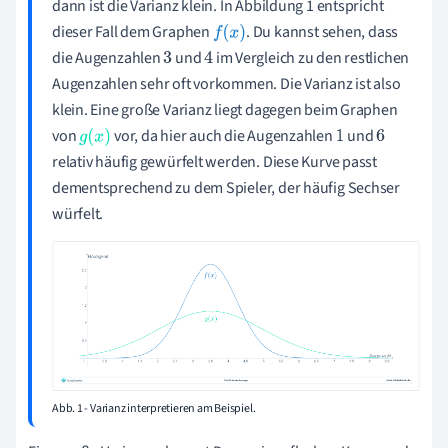
dann ist die Varianz klein. In Abbildung 1 entspricht
dieser Fall dem Graphen
. Du kannst sehen, dass
f
(
x
)
die Augenzahlen
und
im Vergleich zu den restlichen
3
4
Augenzahlen sehr oft vorkommen. Die Varianz ist also
klein
. Eine
große Varianz
liegt dagegen beim Graphen
von
vor, da hier auch die Augenzahlen
und
g
(
x
)
1
6
relativ häufig gewürfelt werden. Diese Kurve passt
dementsprechend zu dem Spieler, der häufig Sechser
würfelt.
Abb. 1 - Varianz interpretieren am Beispiel.