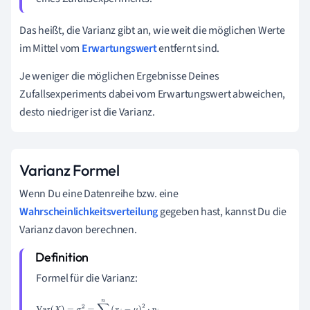
Das heißt, die Varianz gibt an, wie weit die möglichen Werte
im Mittel vom
Erwartungswert
entfernt sind.
Je weniger die möglichen Ergebnisse Deines
Zufallsexperiments dabei vom Erwartungswert abweichen,
desto niedriger ist die Varianz.
Varianz Formel
Wenn Du eine Datenreihe bzw. eine
Wahrscheinlichkeitsverteilung
gegeben hast, kannst Du die
Varianz davon berechnen.
Formel für die Varianz:
Var
(
X
)
=
σ
2
=
∑
i
=
1
n
(
x
i
−
μ
)
2
⋅
p
i
=
(
x
1
−
μ
)
2
⋅
p
1
+
(
x
2
−
μ
)
2
⋅
p
2
+
…
+