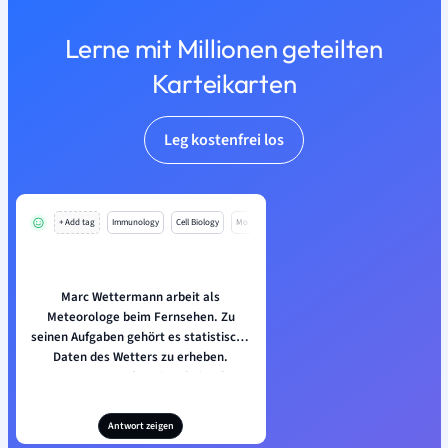
Lerne mit Millionen geteilten
Karteikarten
Leg kostenfrei los
+ Add tag
Immunology
Cell Biology
Mo
Marc Wettermann arbeit als
Meteorologe beim Fernsehen. Zu
seinen Aufgaben gehört es statistische
Daten des Wetters zu erheben.
Darunter versteht sein Arbeitgeber
den Mittelwert, die Varianz und die
Standardabweichung. Für eine Woche
Antwort zeigen
erhält er folgende Werte der