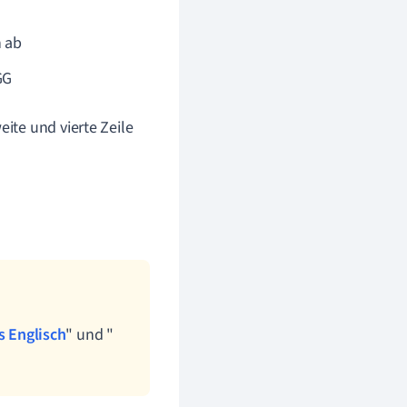
h ab
GG
eite und vierte Zeile
s Englisch
" und "