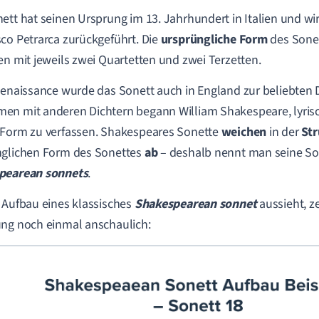
ett hat seinen Ursprung im 13. Jahrhundert in Italien und wi
co Petrarca zurückgeführt. Die
ursprüngliche Form
des Sone
en mit jeweils zwei Quartetten und zwei Terzetten.
Renaissance wurde das Sonett auch in England zur beliebten
en mit anderen Dichtern begann
William Shakespeare, lyris
Form zu verfassen. Shakespeares Sonette
weichen
in der
Str
glichen Form des Sonettes
ab
– deshalb nennt man seine So
pearean
sonnets
.
 Aufbau eines klassisches
Shakespearean
sonnet
aussieht, z
ng noch einmal anschaulich: