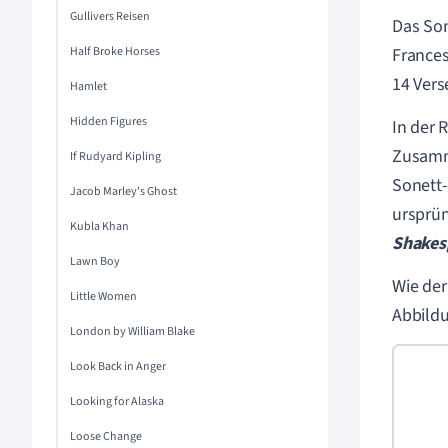
Gullivers Reisen
Das Son
Half Broke Horses
Frances
14 Vers
Hamlet
Hidden Figures
In der 
Zusamm
If Rudyard Kipling
Sonett-
Jacob Marley's Ghost
ursprün
Kubla Khan
Shakes
Lawn Boy
Wie der
Little Women
Abbildu
London by William Blake
Look Back in Anger
Looking for Alaska
Loose Change