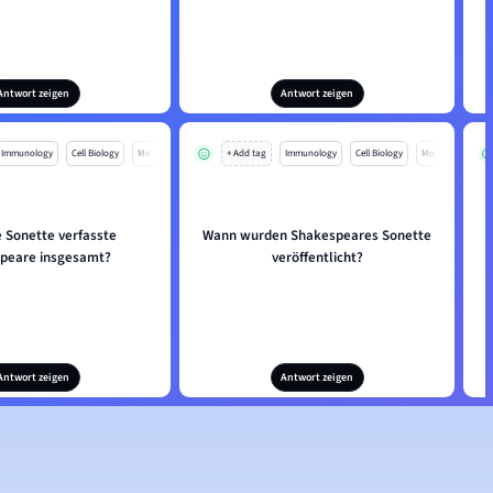
Antwort zeigen
Antwort zeigen
Immunology
Cell Biology
Mo
+ Add tag
Immunology
Cell Biology
Mo
e Sonette verfasste
Wann wurden Shakespeares Sonette
peare insgesamt?
veröffentlicht?
Antwort zeigen
Antwort zeigen