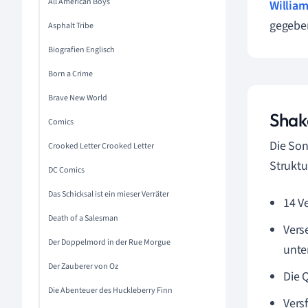
All American Boys
Willia
gegeben
Asphalt Tribe
Biografien Englisch
Born a Crime
Brave New World
Shak
Comics
Die Son
Crooked Letter Crooked Letter
Struktu
DC Comics
Das Schicksal ist ein mieser Verräter
14 V
Death of a Salesman
Vers
Der Doppelmord in der Rue Morgue
unter
Der Zauberer von Oz
Die 
Die Abenteuer des Huckleberry Finn
Vers