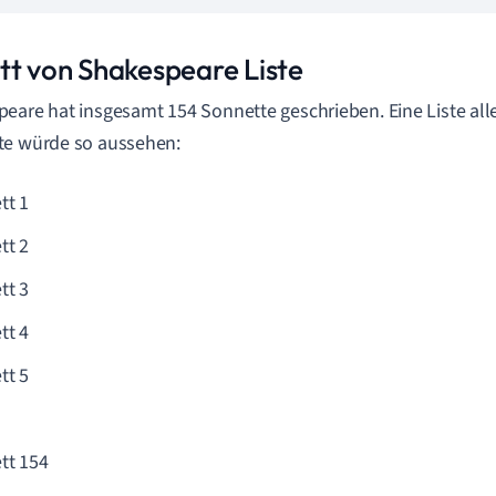
tt von Shakespeare Liste
eare hat insgesamt 154 Sonnette geschrieben. Eine Liste al
te würde so aussehen:
tt 1
tt 2
tt 3
tt 4
tt 5
tt 154