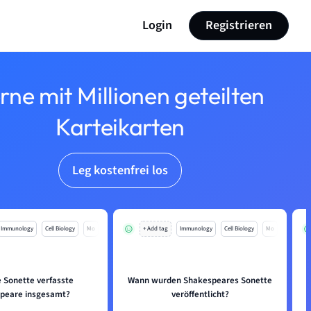
Login
Registrieren
rne mit Millionen geteilten
Karteikarten
Leg kostenfrei los
Immunology
Cell Biology
Mo
+ Add tag
Immunology
Cell Biology
Mo
e Sonette verfasste
Wann wurden Shakespeares Sonette
peare insgesamt?
veröffentlicht?