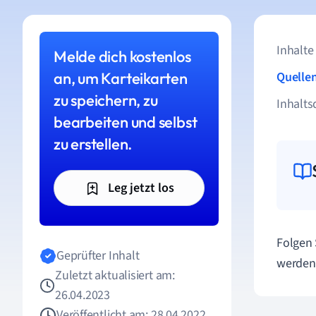
Inhalte
Melde dich kostenlos
an, um Karteikarten
Quelle
zu speichern, zu
Inhalts
bearbeiten und selbst
zu erstellen.
Leg jetzt los
Folgen
Geprüfter Inhalt
werden
Zuletzt aktualisiert am:
26.04.2023
Veröffentlicht am: 28.04.2022