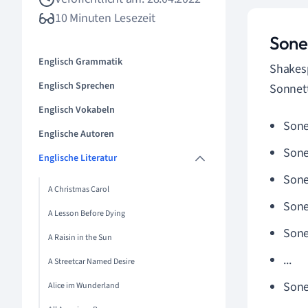
10 Minuten Lesezeit
Sone
Englisch Grammatik
Shakesp
Englisch Sprechen
Sonnet
Englisch Vokabeln
Sone
Englische Autoren
Sone
Englische Literatur
Sone
A Christmas Carol
Sone
A Lesson Before Dying
Sone
A Raisin in the Sun
...
A Streetcar Named Desire
Sone
Alice im Wunderland