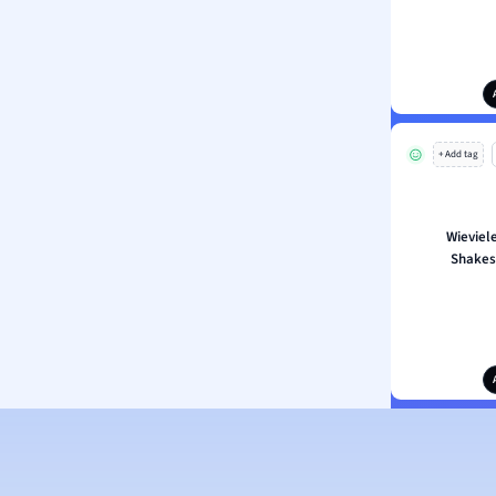
+ Add tag
Wieviel
Shakes