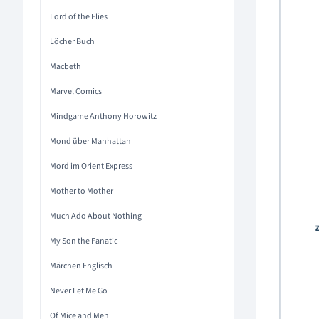
Lord of the Flies
Löcher Buch
Macbeth
Marvel Comics
Mindgame Anthony Horowitz
Mond über Manhattan
Mord im Orient Express
Mother to Mother
Much Ado About Nothing
My Son the Fanatic
Märchen Englisch
Never Let Me Go
Of Mice and Men