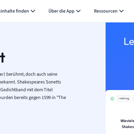
Karteikarten erstellen
Seite zusammenfassen
inhalte finden
Über die App
Ressourcen
Le
t
er) berühmt, doch auch seine
 bekannt. Shakespeares
Sonetts
 Gedichtband mit dem Titel
wurden bereits gegen 1599 in "The
+ Add tag
Wieviel
Shakes