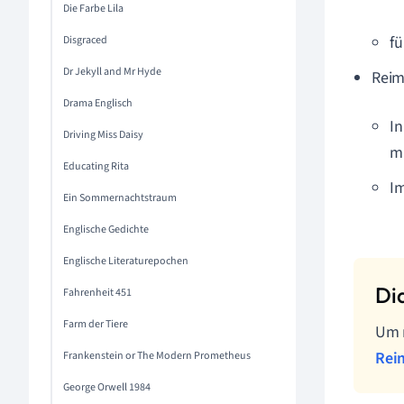
Die Farbe Lila
fü
Disgraced
Dr Jekyll and Mr Hyde
Reim
Drama Englisch
In
Driving Miss Daisy
mi
Educating Rita
Im
Ein Sommernachtstraum
Englische Gedichte
Englische Literaturepochen
Fahrenheit 451
Farm der Tiere
Um m
Rei
Frankenstein or The Modern Prometheus
George Orwell 1984