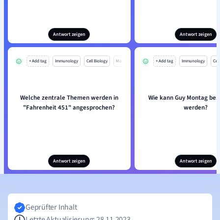
Antwort zeigen
Antwort zeigen
+ Add tag
Immunology
Cell Biology
Mo
+ Add tag
Immunology
Cell
Welche zentrale Themen werden in
Wie kann Guy Montag bes
"Fahrenheit 451" angesprochen?
werden?
Antwort zeigen
Antwort zeigen
Geprüfter Inhalt
Letzte Aktualisierung: 28.11.2023