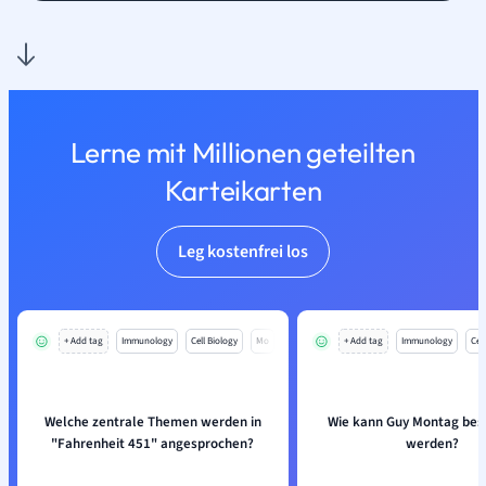
Lerne mit Millionen geteilten
Karteikarten
Leg kostenfrei los
+ Add tag
Immunology
Cell Biology
Mo
+ Add tag
Immunology
Cell
Welche zentrale Themen werden in
Wie kann Guy Montag bes
"Fahrenheit 451" angesprochen?
werden?