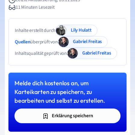
11 Minuten Lesezeit
Lily Hulatt
Inhalte erstellt durch
Gabriel Freitas
Quellen
überprüft von
Gabriel Freitas
Inhaltsqualität geprüft von
Melde dich kostenlos an, um
Karteikarten zu speichern, zu
bearbeiten und selbst zu erstellen.
Erklärung speichern