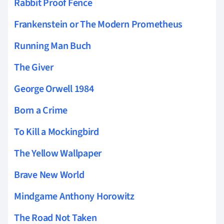
Rabbit Proof Fence
Frankenstein or The Modern Prometheus
Running Man Buch
The Giver
George Orwell 1984
Born a Crime
To Kill a Mockingbird
The Yellow Wallpaper
Brave New World
Mindgame Anthony Horowitz
The Road Not Taken