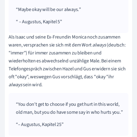
Maybe okay will be our always.
– Augustus, Kapitel 5
Als Isaac und seine Ex-Freundin Monica noch zusammen
waren, versprachen sie sich mit dem Wort
always
(deutsch:
"immer") für immer zusammen zu bleiben und
wiederholten es abwechselnd unzählige Male. Bei einem
Telefongespräch zwischen Hazel und Gus erwidern sie sich
oft "okay", weswegen Gus vorschlägt, dass "okay
"
ihr
always
sein wird.
You don't get to choose if you get hurt in this world,
old man, but you do have some say in who hurts you.
– Augustus, Kapitel 25