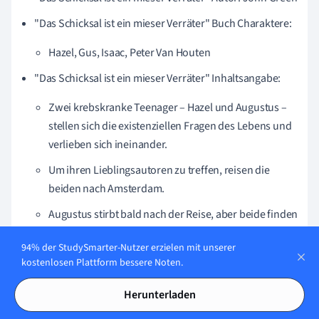
"Das Schicksal ist ein mieser Verräter" Buch Charaktere:
Hazel, Gus, Isaac, Peter Van Houten
"Das Schicksal ist ein mieser Verräter"
Inhaltsangabe:
Zwei krebskranke Teenager – Hazel und Augustus –
stellen sich die existenziellen Fragen des Lebens und
verlieben sich ineinander.
Um ihren Lieblingsautoren zu treffen, reisen die
beiden nach Amsterdam.
Augustus stirbt bald nach der Reise, aber beide finden
ihren Frieden mit dem Leben und dem Tod.
94% der StudySmarter-Nutzer erzielen mit unserer
"Das Schicksal ist ein mieser Verräter"
kostenlosen Plattform bessere Noten.
Zusammenfassung Themen:
Herunterladen
Leben, Tod, Schicksal, Liebe, Vergessen,