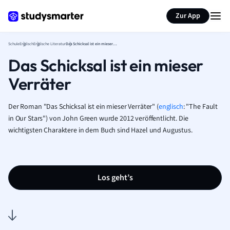
Karteikarten erstellen
Seite zusammenfassen
Zur App
Schule
Englisch
Englische Literatur
Das Schicksal ist ein mieser Verräter
Das Schicksal ist ein mieser
Verräter
Der Roman "Das Schicksal ist ein mieser Verräter" (
englisch
: "The Fault
in Our Stars") von John Green wurde 2012 veröffentlicht. Die
wichtigsten Charaktere in dem Buch sind Hazel und Augustus.
Los geht’s