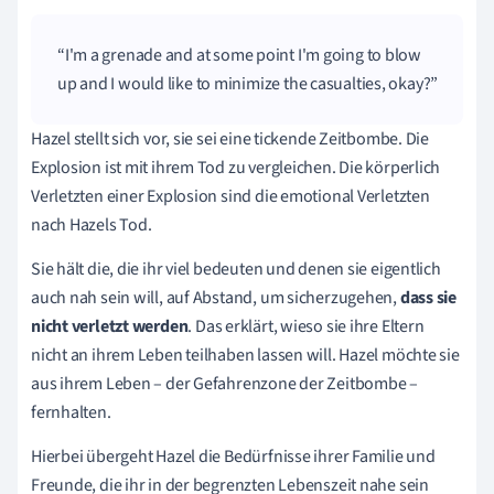
I'm a grenade and at some point I'm going to blow
up and I would like to minimize the casualties, okay?
Hazel stellt sich vor, sie sei eine tickende Zeitbombe. Die
Explosion ist mit ihrem Tod zu vergleichen. Die körperlich
Verletzten einer Explosion sind die emotional Verletzten
nach Hazels Tod.
Sie hält die, die ihr viel bedeuten und denen sie eigentlich
auch nah sein will, auf Abstand, um sicherzugehen,
dass sie
nicht verletzt werden
. Das erklärt, wieso sie ihre Eltern
nicht an ihrem Leben teilhaben lassen will. Hazel möchte sie
aus ihrem Leben – der Gefahrenzone der Zeitbombe –
fernhalten.
Hierbei übergeht Hazel die Bedürfnisse ihrer Familie und
Freunde, die ihr in der begrenzten Lebenszeit nahe sein