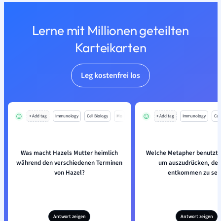
Lerne mit Millionen geteilten
Karteikarten
Leg kostenfrei los
+ Add tag
Immunology
Cell Biology
Mo
+ Add tag
Immunology
Cell
Was macht Hazels Mutter heimlich
Welche Metapher benutzt 
während den verschiedenen Terminen
um auszudrücken, de
von Hazel?
entkommen zu sei
Antwort zeigen
Antwort zeigen