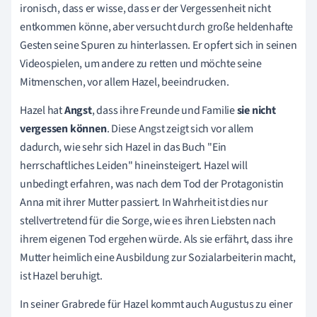
ironisch, dass er wisse, dass er der Vergessenheit nicht
entkommen könne, aber versucht durch große heldenhafte
Gesten seine Spuren zu hinterlassen. Er opfert sich in seinen
Videospielen, um andere zu retten und möchte seine
Mitmenschen, vor allem Hazel, beeindrucken.
Hazel hat
Angst
, dass ihre Freunde und Familie
sie nicht
vergessen
können
. Diese Angst zeigt sich vor allem
dadurch, wie sehr sich Hazel in das Buch "Ein
herrschaftliches Leiden" hineinsteigert. Hazel will
unbedingt erfahren, was nach dem Tod der Protagonistin
Anna mit ihrer Mutter passiert. In Wahrheit ist dies nur
stellvertretend für die Sorge, wie es ihren Liebsten nach
ihrem eigenen Tod ergehen würde. Als sie erfährt, dass ihre
Mutter heimlich eine Ausbildung zur Sozialarbeiterin macht,
ist Hazel beruhigt.
In seiner Grabrede für Hazel kommt auch Augustus zu einer