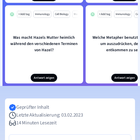
+ Add tag
Immunology
Cell Biology
Mo
+ Add tag
Immunology
Cell
Was macht Hazels Mutter heimlich
Welche Metapher benutzt 
während den verschiedenen Terminen
um auszudrücken, de
von Hazel?
entkommen zu sei
Antwort zeigen
Antwort zeigen
Geprüfter Inhalt
Letzte Aktualisierung: 03.02.2023
14 Minuten Lesezeit