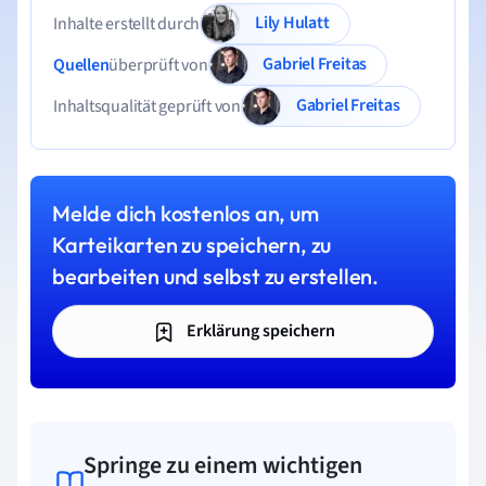
Lily Hulatt
Inhalte erstellt durch
Gabriel Freitas
Quellen
überprüft von
Gabriel Freitas
Inhaltsqualität geprüft von
Melde dich kostenlos an, um
Karteikarten zu speichern, zu
bearbeiten und selbst zu erstellen.
Erklärung speichern
Springe zu einem wichtigen