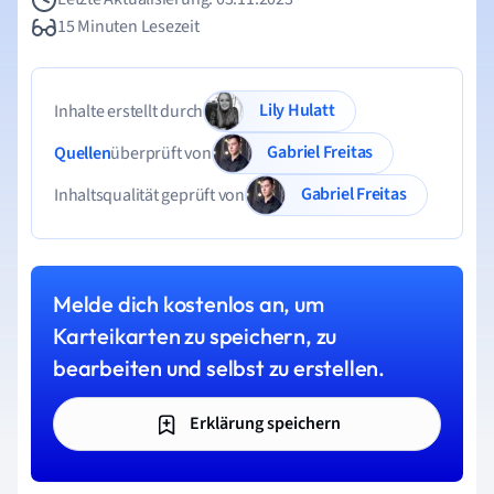
15 Minuten Lesezeit
Lily Hulatt
Inhalte erstellt durch
Gabriel Freitas
Quellen
überprüft von
Gabriel Freitas
Inhaltsqualität geprüft von
Melde dich kostenlos an, um
Karteikarten zu speichern, zu
bearbeiten und selbst zu erstellen.
Erklärung speichern