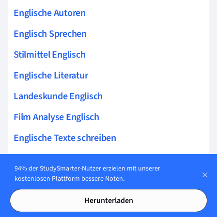
Englische Autoren
Englisch Sprechen
Stilmittel Englisch
Englische Literatur
Landeskunde Englisch
Film Analyse Englisch
Englische Texte schreiben
Englisch Grammatik
94% der StudySmarter-Nutzer erzielen mit unserer
Listening Comprehension
kostenlosen Plattform bessere Noten.
Ethnic diversity in the UK
Herunterladen