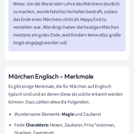
Weise. Um die Moral oder Lehre des Märchens deutlich
zu machen, wurde falsches Verhalten bestraft, sodass
das Ende eines Märchens nicht als Happy End zu
verstehen war. Allerdings haben die heutigen Märchen
meistens ein gutes Ende, weil Kindern keine allzu große
Angst eingejagt werden soll.
Märchen Englisch – Merkmale
Es gibt einige Merkmale, die für Märchen auf Englisch
typisch sind und an denen diese als solche erkannt werden
können. Dazu zählen etwa die Folgenden:
Wundersame Elemente:
Magie
und Zauberei
Feste
Charaktere:
Hexen, Zauberer, Prinz*essinnen,
Drachen, Zwerge etc.