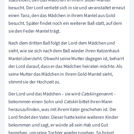
besucht. Der Lord verliebt sich in sie und veranstaltet erneut
einen Tanz, den das Mädchen in ihrem Mantel aus Gold
besucht. Später findet noch ein weiterer Ball statt, auf dem
sie den Feder-Mantel trägt.
Nach dem dritten Ball folgt der Lord dem Mädchen und
sieht, wie sie sich nach dem Ball wieder ihren Katzenhaut-
Mantel überzieht. Obwohl seine Mutter dagegen ist, beharrt
der Lord darauf, dass er das Mädchen heiraten möchte. Als
seine Mutter das Mädchen in ihrem Gold-Mantel sieht,
stimmt sie der Hochzeit zu.
Der Lord und das Mädchen – sie wird
Catskin
genannt –
bekommen einen Sohn und
Catskin
bittet ihren Mann
herauszufinden, was mit ihrem Vater geschehen ist. Der
Lord findet den Vater. Dieser hatte keine weiteren Kinder
bekommen und sagt, er würde all sein Hab und Gut
hergeben, um seine Tochter wiederzusehen. So bringt