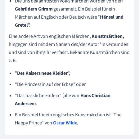
Die uns bekanntesten Volksmärchen wurden von den
Gebrüdern Grimm
gesammelt. Ein Beispiel für ein
Märchen auf Englisch oder Deutsch wäre "
Hänsel und
Gretel
".
Eine andere Art von englischen Märchen,
Kunstmärchen,
hingegen sind mit dem Namen des/der Autor*in verbunden
und sind von ihm/ihr verfasst. Bekannte Kunstmärchen sind
z. B.
"
Des Kaisers neue Kleider
",
"Die Prinzessin auf der Erbse" oder
"Das hässliche Entlein" (alle von
Hans Christian
Andersen
).
Ein Beispiel für ein englisches Kunstmärchen ist "The
Happy Prince" von
Oscar Wilde
.