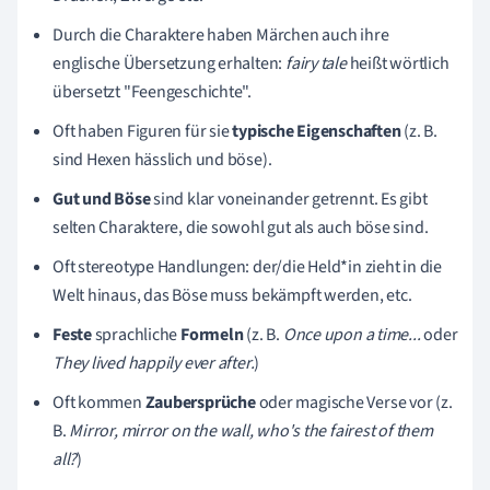
Durch die Charaktere haben Märchen auch ihre
englische Übersetzung erhalten:
fairy tale
heißt wörtlich
übersetzt "Feengeschichte".
Oft haben Figuren für sie
typische Eigenschaften
(z. B.
sind Hexen hässlich und böse).
Gut und Böse
sind klar voneinander getrennt. Es gibt
selten Charaktere, die sowohl gut als auch böse sind.
Oft stereotype Handlungen: der/die Held*in zieht in die
Welt hinaus, das Böse muss bekämpft werden, etc.
Feste
sprachliche
Formeln
(z. B.
Once upon a time...
oder
They lived happily ever after.
)
Oft kommen
Za
ubersprüche
oder magische Verse vor (z.
B.
M
irror, mirror on the wall, who's the fairest of them
all?
)