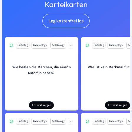
Karteikarten
Leg kostenfrei los
+ Add tag
Immunology
Cell Biology
Mo
+ Add tag
Immunology
Cell
Wie heißen die Märchen, die eine*n
Was ist kein Merkmal für
Autor*in haben?
Antwort zeigen
Antwort zeigen
+ Add tag
Immunology
Cell Biology
Mo
+ Add tag
Immunology
Cell