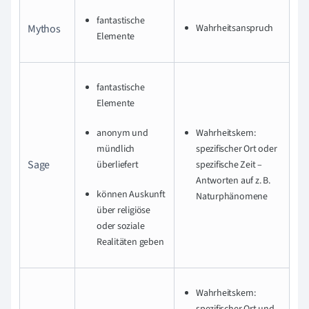
fantastische
Mythos
Wahrheitsanspruch
Elemente
fantastische
Elemente
anonym und
Wahrheitskern:
mündlich
spezifischer Ort oder
Sage
überliefert
spezifische Zeit –
Antworten auf z. B.
können Auskunft
Naturphänomene
über religiöse
oder soziale
Realitäten geben
Wahrheitskern:
spezifischer Ort und