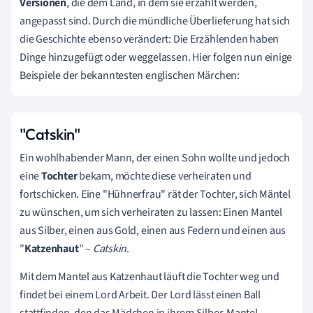
Versionen
, die dem Land, in dem sie erzählt werden,
angepasst sind. Durch die mündliche Überlieferung hat sich
die Geschichte ebenso verändert: Die Erzählenden haben
Dinge hinzugefügt oder weggelassen. Hier folgen nun einige
Beispiele der bekanntesten englischen Märchen:
"Catskin"
Ein wohlhabender Mann, der einen Sohn wollte und jedoch
eine
Tochter
bekam, möchte diese verheiraten und
fortschicken. Eine "Hühnerfrau" rät der Tochter, sich Mäntel
zu wünschen, um sich verheiraten zu lassen: Einen Mantel
aus Silber, einen aus Gold, einen aus Federn und einen aus
"
Katzenhaut
" –
C
atskin
.
Mit dem Mantel aus Katzenhaut läuft die Tochter weg und
findet bei einem Lord Arbeit. Der Lord lässt einen Ball
stattfinden, den das Mädchen in ihrem Silber-Mantel