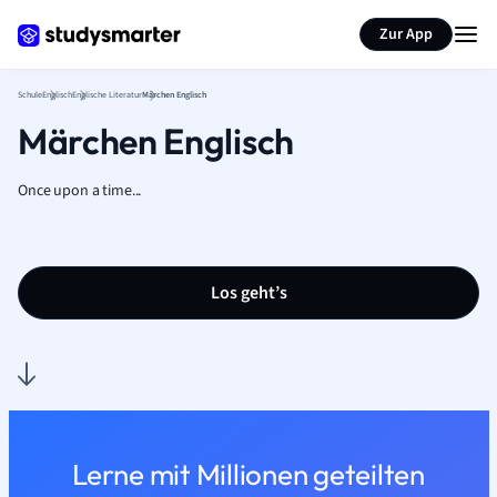
Karteikarten erstellen
Seite zusammenfassen
Zur App
Schule
Englisch
Englische Literatur
Märchen Englisch
Märchen Englisch
Once upon a time...
Los geht’s
Lerne mit Millionen geteilten