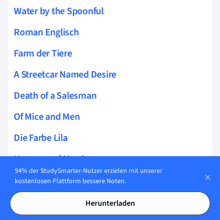
Water by the Spoonful
Roman Englisch
Farm der Tiere
A Streetcar Named Desire
Death of a Salesman
Of Mice and Men
Die Farbe Lila
Unarranged Marriage
94% der StudySmarter-Nutzer erzielen mit unserer
Two Kinds
kostenlosen Plattform bessere Noten.
Shakespeare Sonnet
Herunterladen