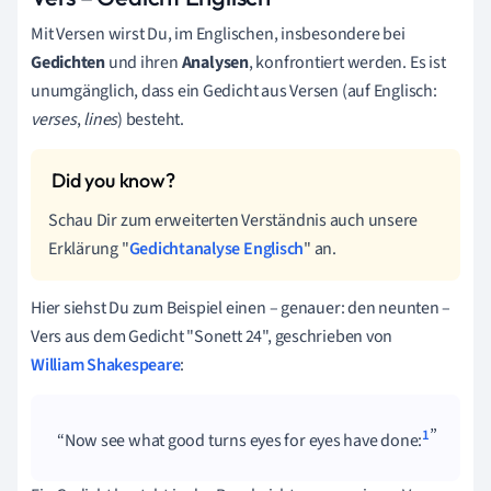
Mit Versen wirst Du, im Englischen, insbesondere bei
Gedichten
und ihren
Analysen
,
konfrontiert werden. Es ist
unumgänglich, dass ein Gedicht aus Versen
(auf Englisch:
verses
,
lines
)
besteht.
Schau Dir zum erweiterten Verständnis auch unsere
Erklärung "
Gedichtanalyse Englisch
" an.
Hier siehst Du zum Beispiel einen – genauer: den neunten –
Vers aus dem Gedicht "Sonett 24", geschrieben von
William Shakespeare
:
1
Now see what good turns eyes for eyes have done: