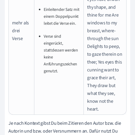
thy shape, and
Einleitender Satz mit
thine for me Are
einem Doppelpunkt
mehr als
windows to my
leitet die Verse ein.
drei
breast, where-
Verse sind
Verse
through the sun
eingerückt,
Delights to peep,
stattdessen werden
to gaze therein on
keine
thee; Yes eyes this
Anführungszeichen
cunning want to
genutzt.
grace their art,
They draw but
what they see,
know not the
heart.
Je nach Kontext gibst Du beim Zitieren den Autor bzw. die
Autorin und bzw. oder Versnummern an. Dafür nutzt Du