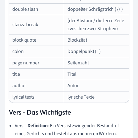
double slash
doppelter Schrägstrich ( // )
(der Abstand/ die leere Zeile
stanza break
zwischen zwei Strophen)
block quote
Blockzitat
colon
Doppelpunkt ( : )
page number
Seitenzahl
title
Titel
author
Autor
lyrical texts
lyrische Texte
Vers - Das Wichtigste
Vers –
Definition
: Ein Vers ist zwingender Bestandteil
eines Gedichts und besteht aus mehreren Wörtern.