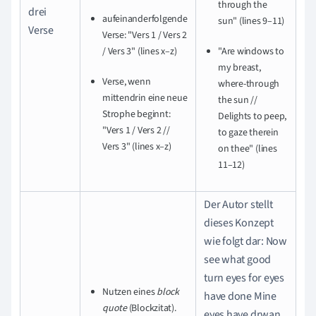
through the
drei
aufeinanderfolgende
sun" (lines 9–11)
Verse
Verse: "Vers 1 / Vers 2
/ Vers 3" (lines x–z)
"Are windows to
my breast,
Verse, wenn
where-through
mittendrin eine neue
the sun //
Strophe beginnt:
Delights to peep,
"Vers 1 / Vers 2 //
to gaze therein
Vers 3" (lines x–z)
on thee" (lines
11–12)
Der Autor stellt
dieses Konzept
wie folgt dar: Now
see what good
turn eyes for eyes
Nutzen eines
block
have done Mine
quote
(Blockzitat).
eyes have drwan