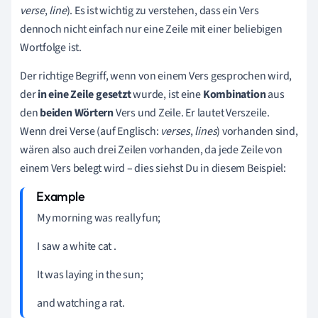
verse
,
line
)
. Es ist wichtig zu verstehen, dass ein Vers
dennoch nicht einfach nur eine Zeile mit einer beliebigen
Wortfolge ist.
Der richtige Begriff, wenn von einem Vers gesprochen wird,
der
in eine Zeile gesetzt
wurde, ist eine
Kombination
aus
den
beiden Wörter
n
Vers und Zeile. Er lautet Verszeile.
Wenn drei Verse
(auf Englisch:
verses
,
lines
)
vorhanden sind,
wären also auch drei Zeilen vorhanden, da jede Zeile von
einem Vers belegt wird – dies siehst Du in diesem Beispiel:
My morning was really fun;
I saw a white cat .
It was laying in the sun;
and watching a rat.