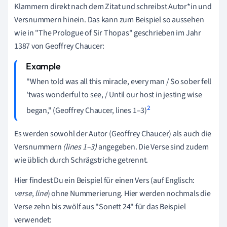
Klammern direkt nach dem Zitat und schreibst Autor*in und
Versnummern hinein. Das kann zum Beispiel so aussehen
wie in "The Prologue of Sir Thopas" geschrieben im Jahr
1387 von Geoffrey Chaucer:
"When told was all this miracle, every man / So sober fell
'twas wonderful to see, / Until our host in jesting wise
2
began," (Geoffrey Chaucer, lines 1–3)
Es werden sowohl der Autor (Geoffrey Chaucer) als auch die
Versnummern
(lines 1–3)
angegeben. Die Verse sind zudem
wie üblich durch Schrägstriche getrennt.
Hier findest Du ein Beispiel für einen Vers
(auf Englisch:
verse
,
line
)
ohne Nummerierung. Hier werden nochmals die
Verse zehn bis zwölf aus "Sonett 24" für das Beispiel
verwendet: