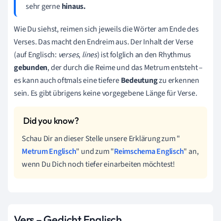
sehr gerne
hinaus.
Wie Du siehst, reimen sich jeweils die Wörter am Ende des
Verses. Das macht den Endreim aus. Der Inhalt der Verse
(auf Englisch:
verses
,
lines
)
ist folglich an den Rhythmus
gebunden
, der durch die Reime und das Metrum entsteht –
es kann auch oftmals eine tiefere
Bedeutung
zu erkennen
sein. Es gibt übrigens keine vorgegebene Länge für Verse
.
Schau Dir an dieser Stelle unsere Erklärung zum "
Metrum Englisch
" und zum "
Reimschema Englisch
" an,
wenn Du Dich noch tiefer einarbeiten möchtest!
Vers – Gedicht Englisch