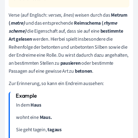
Verse
(auf Englisch:
verses
,
lines
)
weisen durch das
Metrum
(
metre)
und das entsprechende
Reimschema (
rhyme
scheme)
die Eigenschaft auf, dass sie auf eine
bestimmte
Art
gelesen
werden. Hierbei spielt insbesondere die
Reihenfolge der betonten und unbetonten Silben sowie die
der Endreime eine Rolle. Du wirst dadurch dazu angehalten,
an bestimmten Stellen zu
pausieren
oder bestimmte
Passagen auf eine gewisse Art zu
betonen
.
Zur Erinnerung, so kann ein Endreim aussehen:
In dem
Haus
wohnt eine
Maus.
Sie geht tagein,
tagaus