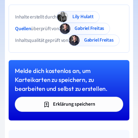
Lily Hulatt
Inhalte erstellt durch
Gabriel Freitas
Quellen
überprüft von
Gabriel Freitas
Inhaltsqualität geprüft von
Melde dich kostenlos an, um
Karteikarten zu speichern, zu
bearbeiten und selbst zu erstellen.
Erklärung speichern