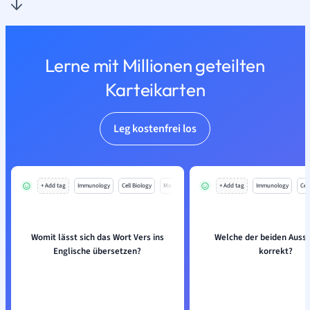
Lerne mit Millionen geteilten
Karteikarten
Leg kostenfrei los
+ Add tag
Immunology
Cell Biology
Mo
+ Add tag
Immunology
Cell
Womit lässt sich das Wort Vers ins
Welche der beiden Aussa
Englische übersetzen?
korrekt?