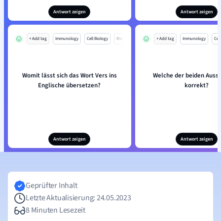
Antwort zeigen
Antwort zeigen
+ Add tag
Immunology
Cell Biology
Mo
+ Add tag
Immunology
Cell
Womit lässt sich das Wort Vers ins
Welche der beiden Aussa
Englische übersetzen?
korrekt?
Antwort zeigen
Antwort zeigen
Geprüfter Inhalt
Letzte Aktualisierung: 24.05.2023
8 Minuten Lesezeit