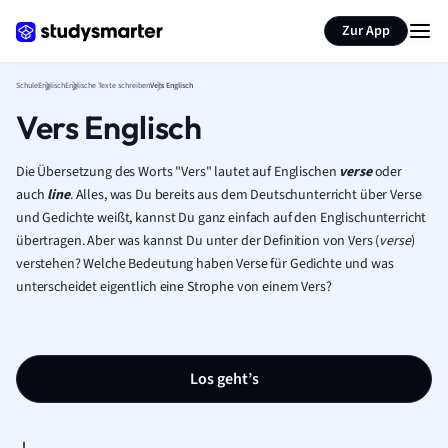
Karteikarten erstellen
Seite zusammenfassen
Zur App
Schule
Englisch
Englische Texte schreiben
Vers Englisch
Vers Englisch
Die Übersetzung des Worts "Vers" lautet auf Englischen
verse
oder
auch
line
. Alles, was Du bereits aus dem Deutschunterricht über Verse
und Gedichte weißt, kannst Du ganz einfach auf den Englischunterricht
übertragen. Aber was kannst Du unter der Definition von Vers (
verse
)
verstehen? Welche Bedeutung haben Verse für Gedichte und was
unterscheidet eigentlich eine Strophe von einem Vers?
Los geht’s