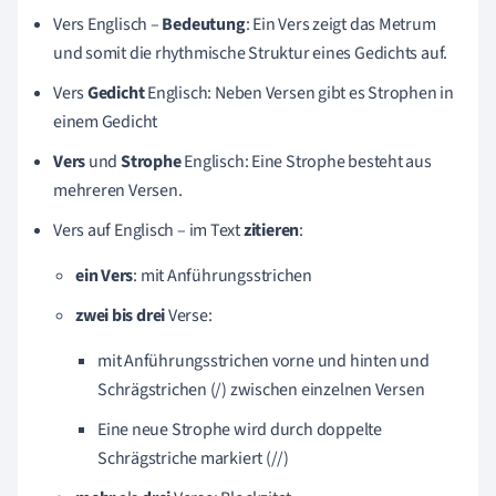
Vers Englisch –
Bedeutung
: Ein Vers zeigt das Metrum
und somit die rhythmische Struktur eines Gedichts auf.
Vers
Gedicht
Englisch: Neben Versen gibt es Strophen in
einem Gedicht
Vers
und
Strophe
Englisch: Eine Strophe besteht aus
mehreren Versen.
Vers auf Englisch – im Text
zitieren
:
ein
Vers
: mit Anführungsstrichen
zwei
bis
drei
Verse:
mit Anführungsstrichen vorne und hinten und
Schrägstrichen (/) zwischen einzelnen Versen
Eine neue Strophe wird durch doppelte
Schrägstriche markiert (//)