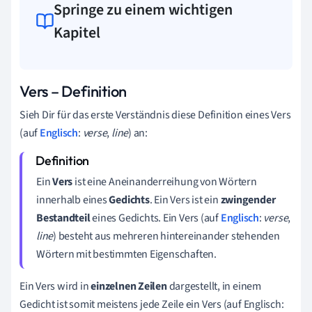
Springe zu einem wichtigen
Kapitel
Vers – Definition
Sieh Dir für das erste Verständnis diese Definition eines Vers
(auf
Englisch
:
verse
,
line
) an:
Ein
Vers
ist eine Aneinanderreihung von Wörtern
innerhalb eines
Gedichts
.
Ein Vers ist ein
zwingender
Bestandteil
eines Gedichts. Ein Vers
(auf
Englisch
:
verse
,
line
)
besteht aus mehreren hintereinander stehenden
Wörtern mit bestimmten Eigenschaften.
Ein Vers wird in
einzelnen Zeilen
dargestellt, in einem
Gedicht ist somit meistens jede Zeile ein Vers
(auf Englisch: