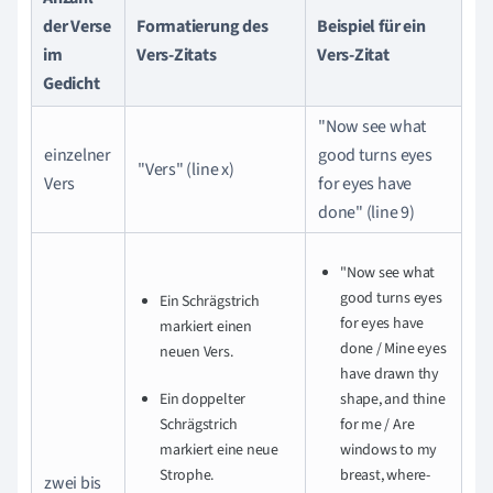
der Verse
Formatierung des
Beispiel für ein
im
Vers-Zitats
Vers-Zitat
Gedicht
"Now see what
einzelner
good turns eyes
"Vers" (line x)
Vers
for eyes have
done" (line 9)
"Now see what
good turns eyes
Ein Schrägstrich
for eyes have
markiert einen
done / Mine eyes
neuen Vers.
have drawn thy
Ein doppelter
shape, and thine
Schrägstrich
for me / Are
markiert eine neue
windows to my
Strophe.
breast, where-
zwei bis