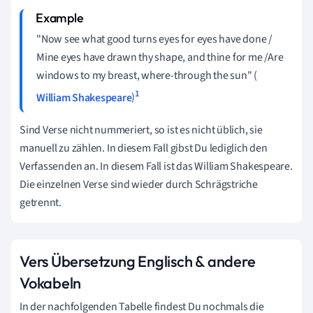
"Now see what good turns eyes for eyes have done /
Mine eyes have drawn thy shape, and thine for me /Are
windows to my breast, where-through the sun" (
1
William Shakespeare
)
Sind Verse nicht nummeriert, so ist es nicht üblich, sie
manuell zu zählen. In diesem Fall gibst Du lediglich den
Verfassenden an. In diesem Fall ist das William Shakespeare.
Die einzelnen Verse sind wieder durch Schrägstriche
getrennt.
Vers Übersetzung Englisch & andere
Vokabeln
In der nachfolgenden Tabelle findest Du nochmals die