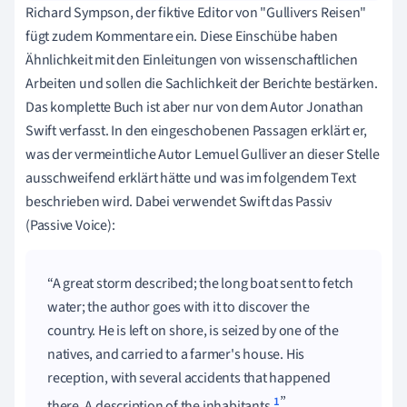
Richard Sympson, der fiktive Editor von "Gullivers Reisen"
fügt zudem Kommentare ein. Diese Einschübe haben
Ähnlichkeit mit den Einleitungen von wissenschaftlichen
Arbeiten und sollen die Sachlichkeit der Berichte bestärken.
Das komplette Buch ist aber nur von dem Autor Jonathan
Swift verfasst. In den eingeschobenen Passagen erklärt er,
was der vermeintliche Autor Lemuel Gulliver an dieser Stelle
ausschweifend erklärt hätte und was im folgendem Text
beschrieben wird. Dabei verwendet Swift das Passiv
(Passive Voice):
A great storm described; the long boat sent to fetch
water; the author goes with it to discover the
country. He is left on shore, is seized by one of the
natives, and carried to a farmer's house. His
reception, with several accidents that happened
1
there. A description of the inhabitants.