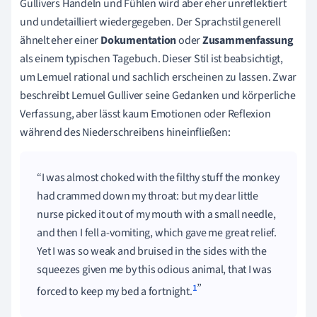
Gullivers Handeln und Fühlen wird aber eher unreflektiert
und undetailliert wiedergegeben. Der Sprachstil generell
ähnelt eher einer
Dokumentation
oder
Zusammenfassung
als einem typischen Tagebuch. Dieser Stil ist beabsichtigt,
um Lemuel rational und sachlich erscheinen zu lassen. Zwar
beschreibt Lemuel Gulliver seine Gedanken und körperliche
Verfassung, aber lässt kaum Emotionen oder Reflexion
während des Niederschreibens hineinfließen:
I was almost choked with the filthy stuff the monkey
had crammed down my throat: but my dear little
nurse picked it out of my mouth with a small needle,
and then I fell a-vomiting, which gave me great relief.
Yet I was so weak and bruised in the sides with the
squeezes given me by this odious animal, that I was
1
forced to keep my bed a fortnight.