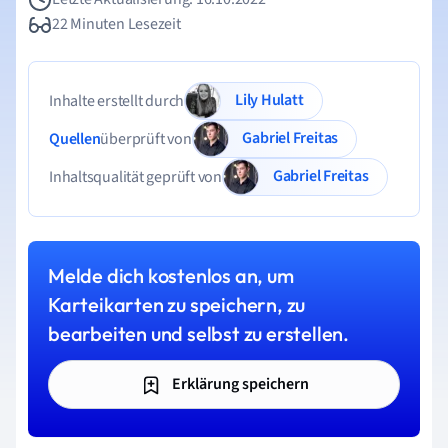
22 Minuten Lesezeit
Lily Hulatt
Inhalte erstellt durch
Gabriel Freitas
Quellen
überprüft von
Gabriel Freitas
Inhaltsqualität geprüft von
Melde dich kostenlos an, um
Karteikarten zu speichern, zu
bearbeiten und selbst zu erstellen.
Erklärung speichern