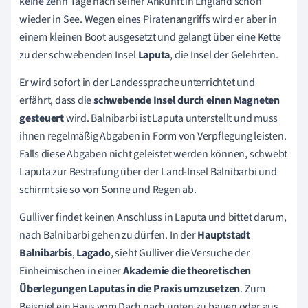
keine zehn Tage nach seiner Ankunft in England schon
wieder in See. Wegen eines Piratenangriffs wird er aber in
einem kleinen Boot ausgesetzt und gelangt über eine Kette
zu der schwebenden Insel
Laputa
,
die Insel der Gelehrten.
Er wird sofort in der Landessprache unterrichtet und
erfährt, dass die
s
chwebende Insel durch einen Magneten
gesteuert
wird. Balnibarbi ist Laputa unterstellt und muss
ihnen regelmäßig Abgaben in Form von Verpflegung leisten.
Falls diese Abgaben nicht geleistet werden können, schwebt
Laputa zur Bestrafung über der Land-Insel Balnibarbi und
schirmt sie so von Sonne und Regen ab.
Gulliver findet keinen Anschluss in Laputa und bittet darum,
nach Balnibarbi gehen zu dürfen. In der
Hauptstadt
Balnibarbis
,
Lagado
, sieht Gulliver die Versuche der
Einheimischen in einer
Akademie die theoretischen
Überlegungen Laputas in die Praxis umzusetzen
. Zum
Beispiel ein Haus vom Dach nach unten zu bauen oder aus