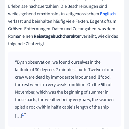
Erlebnisse nachzuerzählen. Die Beschreibungen sind
weitestgehend emotionslos in zeitgenössischem
Englisch
verfasst und beinhalten häufig viele Fakten. Es geht oft um
Größen, Entfernungen, Daten und Zeitangaben, was dem
Roman einen
Reisetagebuchcharakter
verleiht, wie dir das
folgende Zitat zeigt.
By an observation, we found ourselves in the
latitude of 30 degrees 2 minutes south. Twelve of our
crew were dead by immoderate labour and ill food;
the rest were in a very weak condition. On the 5th of
November, which was the beginning of summer in
those parts, the weather being very hazy, the seamen
spied a rock within half a cable's length of the ship
1
[…]