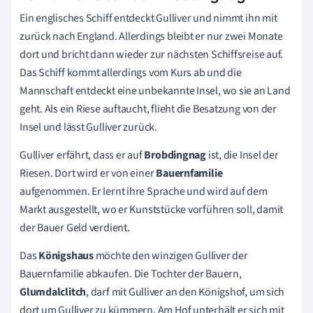
Ein englisches Schiff entdeckt Gulliver und nimmt ihn mit
zurück nach England. Allerdings bleibt er nur zwei Monate
dort und bricht dann wieder zur nächsten Schiffsreise auf.
Das Schiff kommt allerdings vom Kurs ab und die
Mannschaft entdeckt eine unbekannte Insel, wo sie an Land
geht. Als ein Riese auftaucht, flieht die Besatzung von der
Insel und lässt Gulliver zurück.
Gulliver erfährt, dass er auf
Brobdingnag
ist, die Insel der
Riesen. Dort wird er von einer
Bauernfamilie
aufgenommen. Er lernt ihre Sprache und wird auf dem
Markt ausgestellt, wo er Kunststücke vorführen soll, damit
der Bauer Geld verdient.
Das
Königshaus
möchte den winzigen Gulliver der
Bauernfamilie abkaufen. Die Tochter der Bauern,
Glumdalclitch
, darf mit Gulliver an den Königshof, um sich
dort um Gulliver zu kümmern. Am Hof unterhält er sich mit