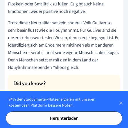
Floskeln oder Smalltalk zu füllen. Es gibt auch keine
Emotionen, weder positive noch negative.
Trotz dieser Neutralität hat kein anderes Volk Gulliver so
sehr beeinflusst wie die Houyhnhnms. Für Gulliver sind sie
die erstrebenswertesten Wesen, denen er je begegnet ist. Er
identifiziert sich am Ende mehr mit ihnen als mit anderen
Menschen – verabscheut seine eigene Menschlichkeit sogar.
Denn Menschen setzt er mit den in dem Land der
Houyhnhnms lebenden Yahoos gleich.
Die Symbolik der idealen Pferde deutet an, dass diese
94% der StudySmarter-Nutzer erzielen mit unserer
Eigenschaften nicht gleichzusetzen sind mit einem
kostenlosen Plattform bessere Noten.
realistischen, idealen Menschen. Die Houyhnhnms
verkörpern eine durch die Aufklärung geschaffene
Herunterladen
Utopie. Schau Dir gerne die Erklärung zu "