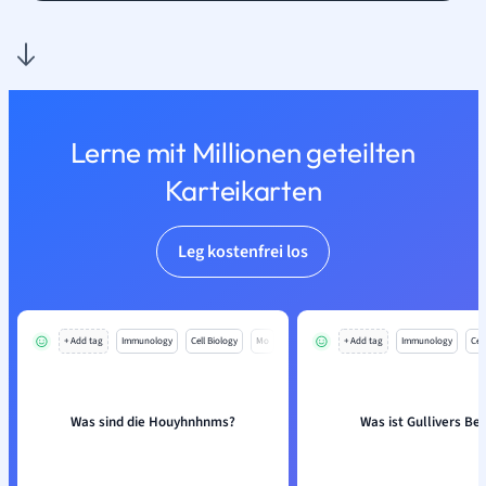
Lerne mit Millionen geteilten
Karteikarten
Leg kostenfrei los
+ Add tag
Immunology
Cell Biology
Mo
+ Add tag
Immunology
Cell
Was sind die Houyhnhnms?
Was ist Gullivers Be