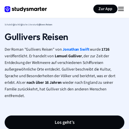
Karteikarten erstellen
Seite zusammenfassen
Zur App
Schule
Englisch
Englische Literatur
Gullivers Reisen
Gullivers Reisen
Der Roman "Gullivers Reisen" von
Jonathan Swift
wurde
1726
veröffentlicht. Er handelt von
Lemuel Gulliver
, der zur Zeit der
Entdeckung der Weltmeere auf verschiedenen Schiffsreisen
außergewöhnliche Orte entdeckt. Gulliver beschreibt die Kultur,
Sprache und Besonderheiten der Völker und berichtet, was er dort
erlebt. Als er
nach über 16 Jahren
wieder nach England zu seiner
Familie zurückkehrt, hat Gulliver sich den anderen Menschen
entfremdet.
Los geht’s