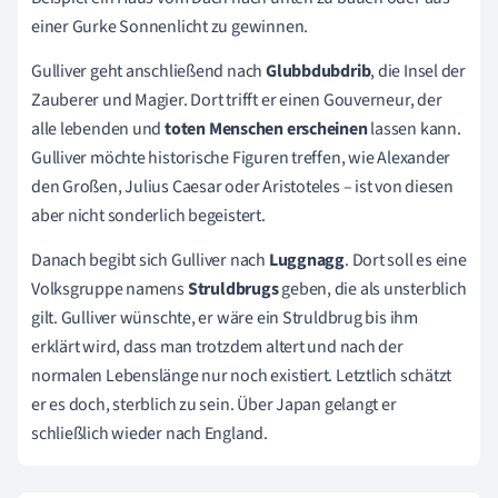
einer Gurke Sonnenlicht zu gewinnen.
Gulliver geht anschließend nach
Glubbdubdrib
, die
Insel der
Zauberer und Magier. Dort trifft er einen Gouverneur, der
alle lebenden und
toten Menschen erscheinen
lassen kann.
Gulliver möchte historische Figuren treffen, wie Alexander
den Großen, Julius Caesar oder Aristoteles – ist von diesen
aber nicht sonderlich begeistert.
Danach begibt sich Gulliver nach
Luggnagg
. Dort soll es eine
Volksgruppe namens
Struldbrugs
geben, die als unsterblich
gilt. Gulliver wünschte, er wäre ein Struldbrug bis ihm
erklärt wird, dass man trotzdem altert und nach der
normalen Lebenslänge nur noch existiert. Letztlich schätzt
er es doch, sterblich zu sein. Über Japan gelangt er
schließlich wieder nach England.