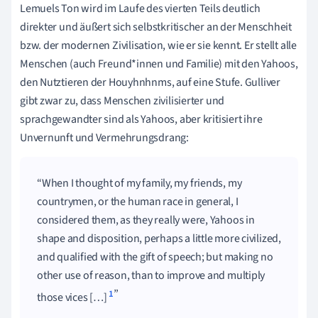
Lemuels Ton wird im Laufe des vierten Teils deutlich
direkter und äußert sich selbstkritischer an der Menschheit
bzw. der modernen Zivilisation, wie er sie kennt. Er stellt alle
Menschen (auch Freund*innen und Familie) mit den Yahoos,
den Nutztieren der Houyhnhnms, auf eine Stufe. Gulliver
gibt zwar zu, dass Menschen zivilisierter und
sprachgewandter sind als Yahoos, aber kritisiert ihre
Unvernunft und Vermehrungsdrang:
When I thought of my family, my friends, my
countrymen, or the human race in general, I
considered them, as they really were, Yahoos in
shape and disposition, perhaps a little more civilized,
and qualified with the gift of speech; but making no
other use of reason, than to improve and multiply
1
those vices […]