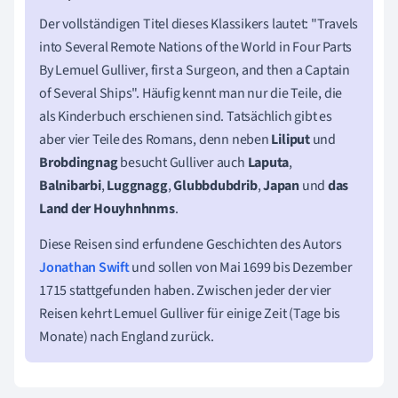
Der vollständigen Titel dieses Klassikers lautet: "Travels
into Several Remote Nations of the World in Four Parts
By Lemuel Gulliver, first a Surgeon, and then a Captain
of Several Ships". Häufig kennt man nur die Teile, die
als Kinderbuch erschienen sind. Tatsächlich gibt es
aber vier Teile des Romans, denn neben
Liliput
und
Brobdingnag
besucht Gulliver auch
Laputa
,
Balnibarbi
,
Luggnagg
,
Glubbdubdrib
,
Japan
und
das
Land der Houyhnhnms
.
Diese Reisen sind erfundene Geschichten des Autors
Jonathan Swift
und sollen von Mai 1699 bis Dezember
1715 stattgefunden haben. Zwischen jeder der vier
Reisen kehrt Lemuel Gulliver für einige Zeit (Tage bis
Monate) nach England zurück.