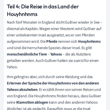
Teil 4: Die Reise in das Land der
Houyhnhnms
Nach fünf Monaten in England sticht Gulliver wieder in See –
diesmal als Kapitän. Wegen einer Meuterei wird Gulliver auf
einer unbekannten Insel ausgesetzt, wo er von Pferden
aufgenommen wird. Die
Pferde
nennen sich
Houyhnhnms
und sind die herrschende Spezies dieser Insel. Es gibt
menschenähnliche Tiere
–
Yahoos
– die als Nutztiere
gehalten werden. Auch Gulliver halten sie zuerst für einen
Yahoo.
Ihm gelingt es aber, sich durch seine Kleidung und das
Erlernen der Sprache der Houyhnhnms von den anderen
Yahoos abzuheben
. Er erzählt ihnen von seinen Reisen und
von England. Die Houyhnhnms finden heraus, dass Gulliver
seine
Klamotten ablegen
kann und den anderen Yahoos
ähnlicher ist als gedacht. Daraufhin muss er die Insel