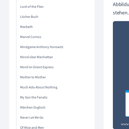
Abbildu
Lord of the Flies
stehen.
Löcher Buch
Macbeth
Marvel Comics
Mindgame Anthony Horowitz
Mond über Manhattan
Mord im Orient Express
Mother to Mother
Much Ado About Nothing
My Son the Fanatic
Märchen Englisch
Never Let Me Go
Of Mice and Men