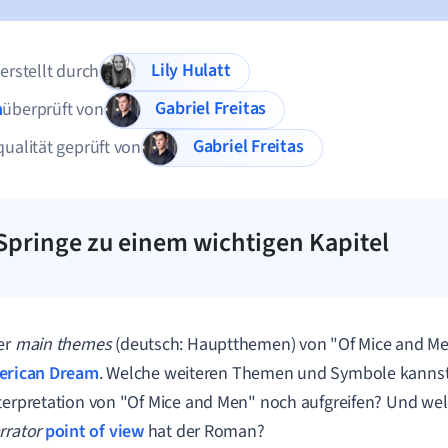
Lily Hulatt
 erstellt durch
Gabriel Freitas
n
überprüft von
Gabriel Freitas
qualität geprüft von
Springe zu einem wichtigen Kapitel
er
main themes
(deutsch: Hauptthemen) von "Of Mice and Men
erican Dream
. Welche weiteren Themen und Symbole kannst 
terpretation von "Of Mice and Men" noch aufgreifen? Und we
rrator
point of view
hat der Roman?