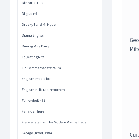
Die Farbe Lila
Disgraced
Dr Jekyll and Mr Hyde
Drama Englisch
Geo
Driving Miss Daisy
Mil
Educating Rita
Ein Sommernachtstraum
Englische Gedichte
Englische Literaturepochen
Fahrenheit 451
Farm der Tiere
Frankenstein or The Modern Prometheus
George Orwell 1984
Cur