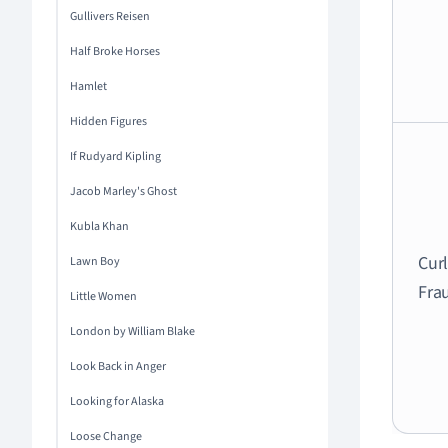
Gullivers Reisen
Half Broke Horses
Hamlet
Hidden Figures
If Rudyard Kipling
Jacob Marley's Ghost
Kubla Khan
Cur
Lawn Boy
Fra
Little Women
London by William Blake
Look Back in Anger
Looking for Alaska
Loose Change