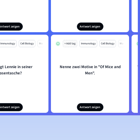
Antwort zeigen
Antwort zeigen
Immunology
Cell Biology
Mo
+ Add tag
Immunology
Cell Biology
Mo
gt Lennie in seiner
Nenne zwei Motive in "Of Mice and
W
osentasche?
Men".
Antwort zeigen
Antwort zeigen