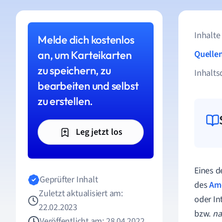
Inhalte
Melde dich kostenlos
an, um Karteikarten
Quelle
zu speichern, zu
Inhalts
bearbeiten und selbst
zu erstellen.
Leg jetzt los
Eines d
Geprüfter Inhalt
des
Am
Zuletzt aktualisiert am:
oder In
22.02.2023
bzw.
na
Veröffentlicht am: 28.04.2022