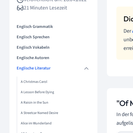
21 Minuten Lesezeit
Englisch Grammatik
Der
Englisch Sprechen
unbe
Englisch Vokabeln
erre
Englische Autoren
Englische Literatur
A Christmas Carol
A Lesson Before Dying
"Of 
A Raisin in the Sun
A Streetcar Named Desire
In der 
aufgeli
Alice im Wunderland