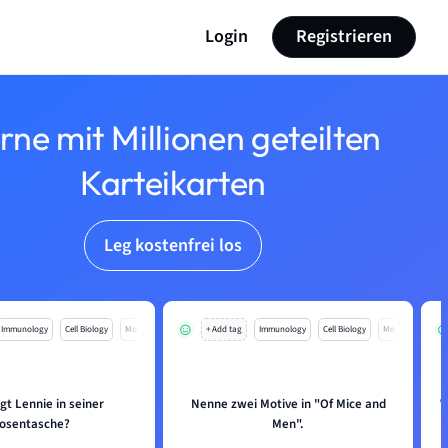
Login
Registrieren
rne mit Millionen geteilten
Karteikarten
Leg kostenfrei los
Immunology
Cell Biology
Mo
+ Add tag
Immunology
Cell Biology
Mo
gt Lennie in seiner
Nenne zwei Motive in "Of Mice and
W
osentasche?
Men".