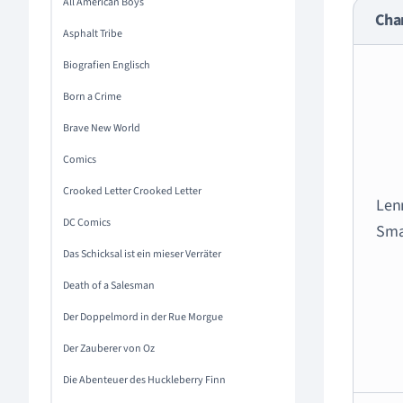
All American Boys
Cha
Asphalt Tribe
Biografien Englisch
Born a Crime
Brave New World
Comics
Crooked Letter Crooked Letter
Len
DC Comics
Sma
Das Schicksal ist ein mieser Verräter
Death of a Salesman
Der Doppelmord in der Rue Morgue
Der Zauberer von Oz
Die Abenteuer des Huckleberry Finn