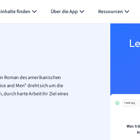
Karteikarten erstellen
Seite zusammenfassen
inhalte finden
Über die App
Ressourcen
Le
ein Roman des amerikanischen
Mice and Men" dreht sich um die
durch harte Arbeit ihr Ziel eines
+ Add tag
Was trä
H