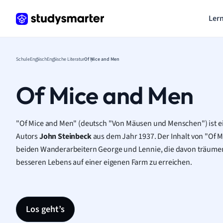
Lern
Schule
Englisch
Englische Literatur
Of Mice and Men
Of Mice and Men
"Of Mice and Men" (deutsch "Von Mäusen und Menschen") ist 
Autors
John Steinbeck
aus dem Jahr 1937. Der Inhalt von "Of 
beiden Wanderarbeitern George und Lennie, die davon träumen, 
besseren Lebens auf einer eigenen Farm zu erreichen.
Los geht’s