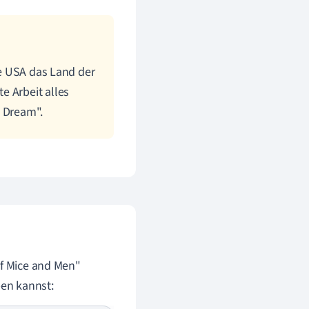
e USA das Land der
e Arbeit alles
n Dream".
Of Mice and Men"
ben kannst: