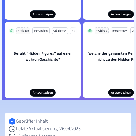
Antwort zeigen
Antwort zeigen
+ Add tag
Immunology
Cell Biology
Mo
+ Add tag
Immunology
Cell
Beruht "Hidden Figures" auf einer
Welche der genannten Pers
wahren Geschichte?
nicht zu den Hidden Fi
Antwort zeigen
Antwort zeigen
Geprüfter Inhalt
Letzte Aktualisierung: 26.04.2023