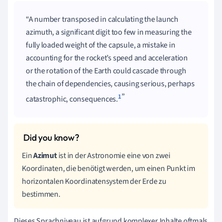
A number transposed in calculating the launch
azimuth, a significant digit too few in measuring the
fully loaded weight of the capsule, a mistake in
accounting for the rocket’s speed and acceleration
or the rotation of the Earth could cascade through
the chain of dependencies, causing serious, perhaps
1
catastrophic, consequences.
Ein
Azimut
ist in der Astronomie eine von zwei
Koordinaten, die benötigt werden, um einen Punkt im
horizontalen Koordinatensystem der Erde zu
bestimmen.
Dieses Sprachniveau ist aufgrund komplexer Inhalte oftmals