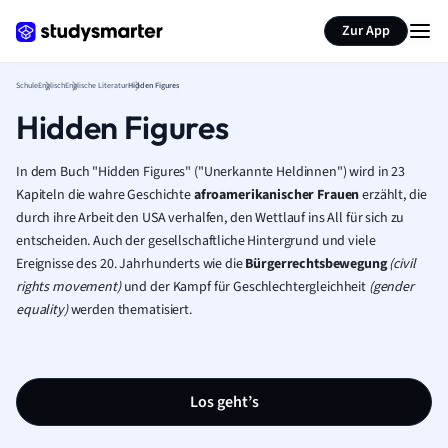
Karteikarten erstellen
Seite zusammenfassen
Zur App
Schule
Englisch
Englische Literatur
Hidden Figures
Hidden Figures
In dem Buch "Hidden Figures" ("Unerkannte Heldinnen") wird in 23
Kapiteln die wahre Geschichte
afroamerikanischer Frauen
erzählt, die
durch ihre Arbeit den USA verhalfen, den Wettlauf ins All für sich zu
entscheiden. Auch der gesellschaftliche Hintergrund und viele
Ereignisse des 20. Jahrhunderts wie die
Bürgerrechtsbewegung
(civil
rights movement)
und der Kampf für Geschlechtergleichheit
(gender
equality)
werden thematisiert.
Los geht’s