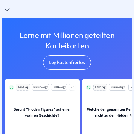
Lerne mit Millionen geteilten
Karteikarten
Leg kostenfrei los
+ Add tag
Immunology
Cell Biology
Mo
+ Add tag
Immunology
Cell
Beruht "Hidden Figures" auf einer
Welche der genannten Pers
wahren Geschichte?
nicht zu den Hidden Fi