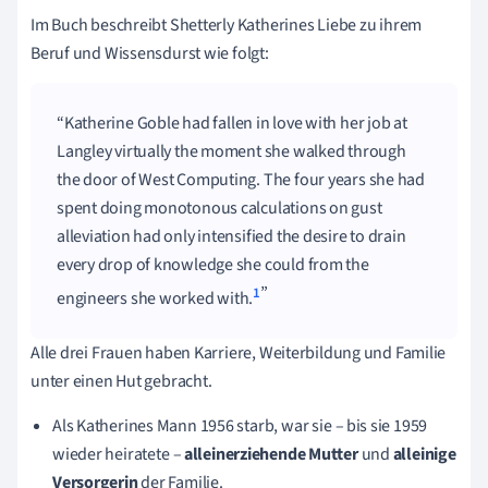
Im Buch beschreibt Shetterly Katherines Liebe zu ihrem
Beruf und Wissensdurst wie folgt:
Katherine Goble had fallen in love with her job at
Langley virtually the moment she walked through
the door of West Computing. The four years she had
spent doing monotonous calculations on gust
alleviation had only intensified the desire to drain
every drop of knowledge she could from the
1
engineers she worked with.
Alle drei Frauen haben Karriere, Weiterbildung und Familie
unter einen Hut gebracht.
Als Katherines Mann 1956 starb, war sie
–
bis sie 1959
wieder heiratete
–
alleinerziehende Mutter
und
alleinige
Versorgerin
der Familie.