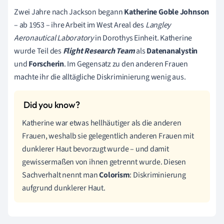
Zwei Jahre nach Jackson begann
Katherine Goble Johnson
– ab 1953 – ihre Arbeit im West Areal des
Langley
Aeronautical Laboratory
in Dorothys Einheit. Katherine
wurde Teil des
Flight Research Team
als
Datenanalystin
und
Forscherin
. Im Gegensatz zu den anderen Frauen
machte ihr die alltägliche Diskriminierung wenig aus.
Katherine war etwas hellhäutiger als die anderen
Frauen, weshalb sie gelegentlich anderen Frauen mit
dunklerer Haut bevorzugt wurde – und damit
gewissermaßen von ihnen getrennt wurde. Diesen
Sachverhalt nennt man
Colorism
: Diskriminierung
aufgrund dunklerer Haut.