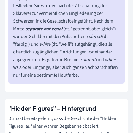
festlegten. Sie wurden nach der Abschaffung der
Sklaverei zur vermeintlichen Eingliederung der
Schwarzen in die Gesellschaft eingeführt. Nach dem
Motto
s
eparate but equal
(dt. "getrennt, aber gleich")
wurden Schilder mit den Aufschriften
colored
(dt.
"farbig") und
white
(dt. "weiß") aufgehängt, die alle
öffentlich zugänglichen Einrichtungen voneinander
abgegrenzten. Es gab zum Beispiel
colored
und
white
WCs oder Eingänge, aber auch ganze Nachbarschaften
nur für eine bestimmte Hautfarbe.
"Hidden Figures" – Hintergrund
Du hast bereits gelernt, dass die Geschichte der "Hidden
Figures" auf einer wahren Begebenheit basiert.