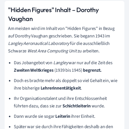
"Hidden Figures" Inhalt – Dorothy
Vaughan
Am meisten wird im Inhalt von "Hidden Figures" in Bezug
auf Dorothy Vaughan geschrieben. Sie begann 1943 im
Langley
Aeronautical Laboratory
für die ausschließlich
Schwarze
West Area Computing Unit
zu arbeiten.
Das Jobangebot von
Langley
war nur auf die Zeit des
Zweiten Weltkrieges
(1939 bis 1945)
begrenzt.
Doch es
brachte mehr als doppelt so viel Gehalt ein, wie
ihre bisherige
Lehrerinnentätigkeit
.
Ihr Organisationstalent und ihre Entschlossenheit
führten dazu, dass sie zur
Schichtleiterin
wurde.
Dann wurde sie sogar
Leiterin
ihrer Einheit.
Später war sie durch ihre Fähigkeiten deshalb an den