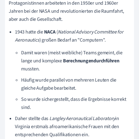
Protagonistinnen arbeiteten in den 1950er und 1960er
Jahren bei der NASA und revolutionierten die Raumfahrt,
aber auch die Gesellschaft.
1943 hatte die
NACA
(
National Advisory Committee for
Aeronautics
) großen Bedarf an "Computern".
Damit waren (meist weibliche) Teams gemeint, die
lange und komplexe
Berechnungen
durchführen
mussten.
Häufig wurde parallel von mehreren Leuten die
gleiche Aufgabe bearbeitet.
So wurde sichergestellt, dass die Ergebnisse korrekt
sind.
Daher stellte das
Langley Aeronautical Laboratory
in
Virginia erstmals afroamerikanische Frauen mit den
entsprechenden Qualifikationen ein.