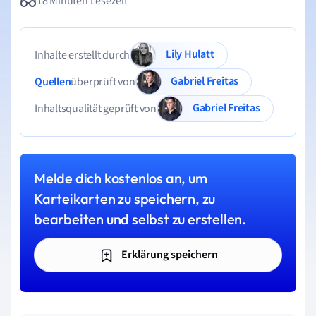
18 Minuten Lesezeit
Lily Hulatt
Inhalte erstellt durch
Gabriel Freitas
Quellen
überprüft von
Gabriel Freitas
Inhaltsqualität geprüft von
Melde dich kostenlos an, um
Karteikarten zu speichern, zu
bearbeiten und selbst zu erstellen.
Erklärung speichern