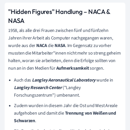
"Hidden Figures" Handlung –
NACA &
NASA
1958, als alle drei Frauen zwischen fünf und fünfzehn
Jahren ihrer Arbeit als Computer nachgegangen waren,
wurde aus der
NACA
die
NASA
. Im Gegensatz zu vorher
mussten die Mitarbeiter*innen nicht mehr so streng geheim
halten, woran sie arbeiteten, denn die Erfolge sollten von
nun an in den Medien für
Aufmerksamkeit
sorgen.
Auch das
L
angley
Aeronautical Laboratory
wurde in
Langley Research Center
("Langley
Forschungszentrum") umbenannt.
Zudem wurden in diesem Jahr die Ost und West Areale
aufgehoben und damit die
Trennung von Weißen und
Schwarzen
.