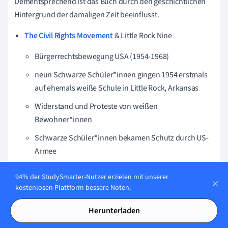
Dementsprechend ist das Buch durch den geschichtlichen
Hintergrund der damaligen Zeit beeinflusst.
The Civil Rights Movement
& Little Rock Nine
Bürgerrechtsbewegung USA (1954-1968)
neun Schwarze Schüler*innen gingen 1954 erstmals
auf ehemals weiße Schule in Little Rock, Arkansas
Widerstand und Proteste von weißen
Bewohner*innen
Schwarze Schüler*innen bekamen Schutz durch US-
Armee
Little Rock Nine = Symbol der Bürgerrechtsbewegung
94% der StudySmarter-Nutzer erzielen mit unserer
Wettlauf ins All
kostenlosen Plattform bessere Noten.
Raumfahrts-Wettstreit USA vs. Sowjetunion im Kalten
Herunterladen
Krieg