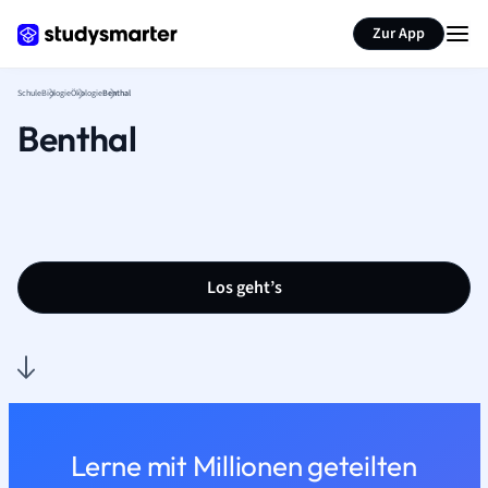
Karteikarten erstellen
Seite zusammenfassen
Zur App
Schule
Biologie
Ökologie
Benthal
Benthal
Los geht’s
Lerne mit Millionen geteilten