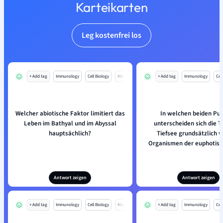
Karteikarten
Leg kostenfrei los
+ Add tag
Immunology
Cell Biology
Mo
+ Add tag
Immunology
Cell
Welcher abiotische Faktor limitiert das
In welchen beiden Pu
Leben im Bathyal und im Abyssal
unterscheiden sich die T
hauptsächlich?
Tiefsee grundsätzlich v
Organismen der euphotis
bei gleichen Temperat
Antwort zeigen
Antwort zeigen
+ Add tag
Immunology
Cell Biology
Mo
+ Add tag
Immunology
Cell