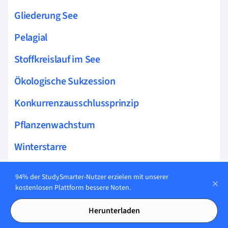
Gliederung See
Pelagial
Stoffkreislauf im See
Ökologische Sukzession
Konkurrenzausschlussprinzip
Pflanzenwachstum
Winterstarre
Allensche Regel
94% der StudySmarter-Nutzer erzielen mit unserer
kostenlosen Plattform bessere Noten.
Nahrungskette
Herunterladen
Biozönose