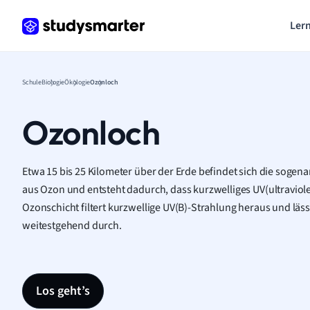
Lern
Schule
Biologie
Ökologie
Ozonloch
Ozonloch
Etwa 15 bis 25 Kilometer über der Erde befindet sich die sogen
aus Ozon und entsteht dadurch, dass kurzwelliges UV(ultraviolette
Ozonschicht filtert kurzwellige UV(B)-Strahlung heraus und läs
weitestgehend durch.
Los geht’s