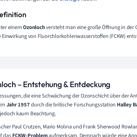
ter einem
Ozonloch
versteht man eine große Öffnung in der 
e Einwirkung von Fluorchlorkohlenwasserstoffen (FCKW) ents
loch – Entstehung & Entdeckung
essungen, die eine Schwächung der Ozonschicht über der Ant
 im
Jahr 1957
durch die britische Forschungsstation
Halley B
 jedoch kaum Beachtung.
scher Paul Crutzen, Mario Molina und Frank Sherwood Rowl
uf das
FCKW-Problem
aufmerksam. Demnach würde eine Anre