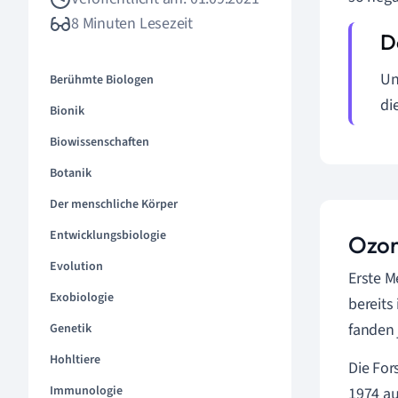
8 Minuten Lesezeit
Un
Berühmte Biologen
di
Bionik
Biowissenschaften
Botanik
Der menschliche Körper
Entwicklungsbiologie
Ozon
Evolution
Erste M
Exobiologie
bereits
fanden
Genetik
Hohltiere
Die For
Immunologie
1974 a