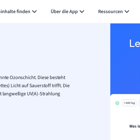
Karteikarten erstellen
Seite zusammenfassen
inhalte finden
Über die App
Ressourcen
Le
annte Ozonschicht. Diese besteht
s) Licht auf Sauerstoff trifft. Die
st langwellige UV(A)-Strahlung
+ Add tag
Was i