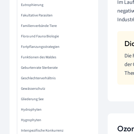
Im Lauf
Eutrophierung
negativ
Fakultative Parasiten
Industr
Familienverbände Tiere
Flora und Fauna Biologie
Fortpflanzungsstrategien
Die 
Funktionen des Waldes
der
Geburtenrate Sterberate
Them
Geschlechterverhältnis
Gewässerschutz
Gliederung See
Hydrophyten
Hygrophyten
Ozon
Interspezifische Konkurrenz