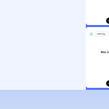
+ Add tag
Was i