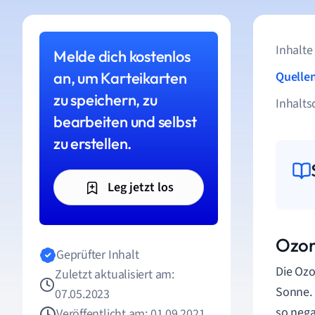
Inhalte
Melde dich kostenlos
an, um Karteikarten
Quelle
zu speichern, zu
Inhalts
bearbeiten und selbst
zu erstellen.
Leg jetzt los
Ozon
Geprüfter Inhalt
Die Ozo
Zuletzt aktualisiert am:
Sonne. 
07.05.2023
so nega
Veröffentlicht am: 01.09.2021