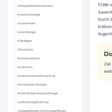
FCKW r
Intraspezifische Konkurrenz
Sauerst
Invasionsbiologie
Durch d
Invasive Arten
krebse
Ionen Biologie
Augenli
K Strategen
Klimaschutz
Kommensalismus
Ziel
Konkurrenz
weit
Konkurrenzausschlussprinzip
Konsumenten Biologie
Kosten Nutzen Analyse Biologie
Landnutzungsänderung
Langtagpflanzen und Kurztagpflanzen