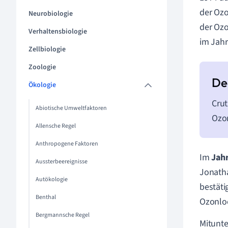
der Ozo
Neurobiologie
der Ozo
Verhaltensbiologie
im Jahr
Zellbiologie
Zoologie
Ökologie
Crut
Abiotische Umweltfaktoren
Ozon
Allensche Regel
Anthropogene Faktoren
Im
Jah
Aussterbeereignisse
Jonatha
Autökologie
bestäti
Benthal
Ozonlo
Bergmannsche Regel
Mitunte