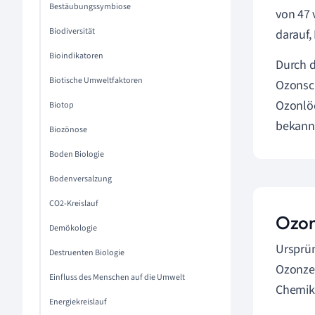
Bestäubungssymbiose
von 47 
Biodiversität
darauf,
Bioindikatoren
Durch 
Biotische Umweltfaktoren
Ozonsch
Ozonlöc
Biotop
bekannt
Biozönose
Boden Biologie
Bodenversalzung
CO2-Kreislauf
Ozon
Demökologie
Ursprün
Destruenten Biologie
Ozonze
Einfluss des Menschen auf die Umwelt
Chemike
Energiekreislauf