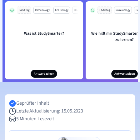
+ Add tag
Immunology
Cell Biology
Mo
+ Add tag
Immunology
Cell
Was ist StudySmarter?
Wie hilft mir StudySmarter, 
zu lernen?
Antwort zeigen
Antwort zeigen
Geprüfter Inhalt
Letzte Aktualisierung: 15.05.2023
5 Minuten Lesezeit