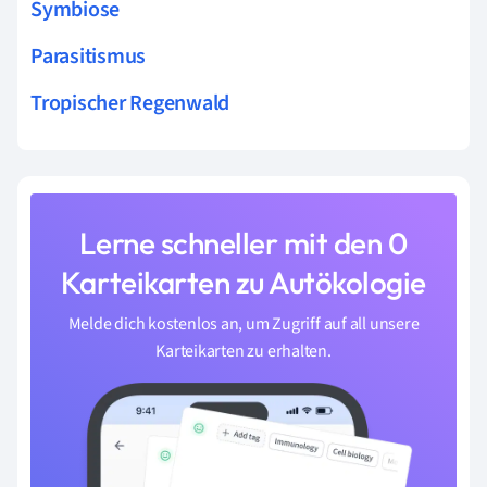
Symbiose
Parasitismus
Tropischer Regenwald
Lerne schneller mit den 0
Karteikarten zu Autökologie
Melde dich kostenlos an, um Zugriff auf all unsere
Karteikarten zu erhalten.