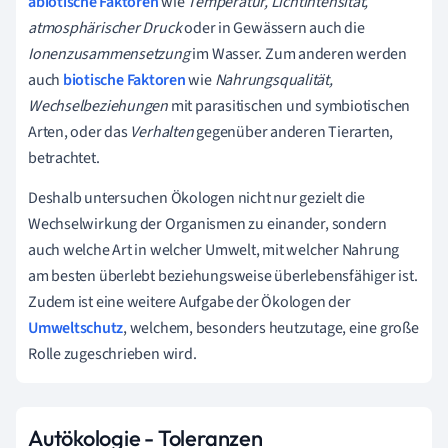
abiotische Faktoren
wie
Temperatur, Lichtintensität,
atmosphärischer Druck
oder in Gewässern auch die
Ionenzusammensetzung
im Wasser. Zum anderen werden
auch
biotische Faktoren
wie
Nahrungsqualität,
Wechselbeziehungen
mit parasitischen und symbiotischen
Arten, oder das
Verhalten
gegenüber anderen Tierarten,
betrachtet.
Deshalb untersuchen Ökologen nicht nur gezielt die
Wechselwirkung der Organismen zu einander, sondern
auch welche Art in welcher Umwelt, mit welcher Nahrung
am besten überlebt beziehungsweise überlebensfähiger ist.
Zudem ist eine weitere Aufgabe der Ökologen der
Umweltschutz
, welchem, besonders heutzutage, eine große
Rolle zugeschrieben wird.
Autökologie - Toleranzen