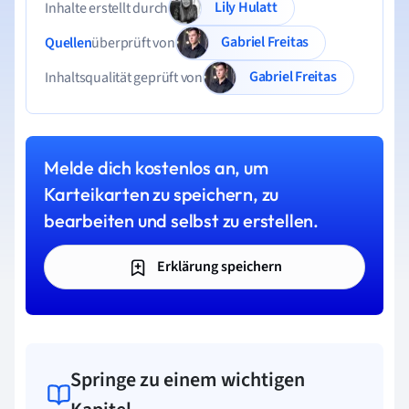
Lily Hulatt
Inhalte erstellt durch
Gabriel Freitas
Quellen
überprüft von
Gabriel Freitas
Inhaltsqualität geprüft von
Melde dich kostenlos an, um
Karteikarten zu speichern, zu
bearbeiten und selbst zu erstellen.
Erklärung speichern
Springe zu einem wichtigen